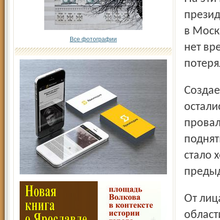
презид
в Моск
Все фотографии
нет вр
потеря
Создается такое впечатление, что клуб и команда
остали
провал
поднят
стало 
предыд
От лица всех болельщиков Ярославля и Ярославской
област