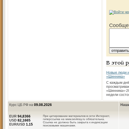
Сообще
В этой 
Новые люди и
«Шинника»
С каждым днё
просматрива
«Шинника»-20
недели состо
Курс ЦБ РФ на
09.08.2026
Наши
EUR
94,8366
При цитировании материалов в сети Интернет,
гиперссылка на www.sevkray.ru обязательна.
USD
82,1665
Ссылка не должна быть закрыта к индексации
EUR/USD
1.15
поисковыми машинами.