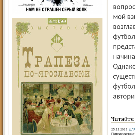
вопрос
мой вз
возгла
футбол
предст
начина
Однако
сущест
футбол
автори
Читайте
Для
25.12.2012
Пивоваренная