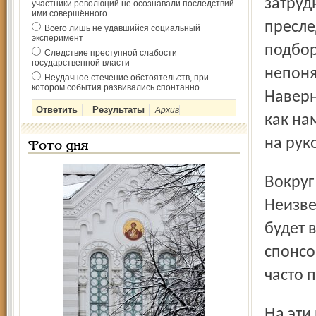
затруд
участники революций не осознавали последствий
ими совершённого
пресле
Всего лишь не удавшийся социальный
эксперимент
подбор
Следствие преступной слабости
государственной власти
непоня
Неудачное стечение обстоятельств, при
котором события развивались спонтанно
Наверн
Архив
как на
на рук
Фото дня
Вокруг команды бытует много слухов и домыслов.
Неизве
будет 
спонсо
часто 
На эти и другие вопросы, наверное, мог бы ответить