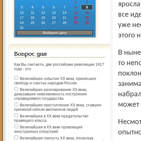
1
2
яросла
3
4
5
6
7
8
9
10
11
12
13
14
15
16
все ид
17
18
19
20
21
22
23
24
25
26
27
28
29
30
уже не
31
Выберите дату
этого 
В нынешнем сезоне с «Шинником» творится вообще что-
Вопрос дня
то неп
Как Вы считаете, две российские революции 1917
года - это
поклон
Величайшее событие ХХ века, принёсшее
занима
свободу и счастье народам России
Величайшее разочарование ХХ века,
набрал
доказавшее невозможность построения
справедливого государства
может 
Величайшее преступление ХХ века, ставшее
причиной гибели миллионов людей
Величайшее в ХХ веке предательство
Несмотря на проведенную предсезонную подготовку и
правящего класса
Величайшая в ХХ веке провокация
опытно
иностранных спецслужб
Величайшая глупость ХХ века, поскольку