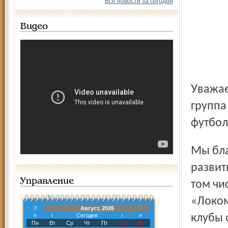
Все новости за сегодня
Видео
Уважаемый Анатолий Иванович! К вам обращается
группа
футбол
Мы благодарны вам за ваше постоянное внимание к
развит
Управление
том чи
«Локом
?
Август, 2026
«
‹
Сегодня
›
»
клубы 
Пн
Вт
Ср
Чт
Пт
Сб
Вс