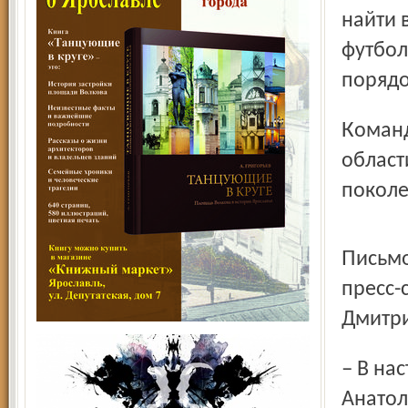
найти 
футбол
порядо
Команда «Шинник» – это достояние всей Ярославской
област
покол
Письмо болельщиков мы попросили прокомментировать
пресс-
Дмитр
– В настоящее время мне неизвестно о том, принял ли
Анатол