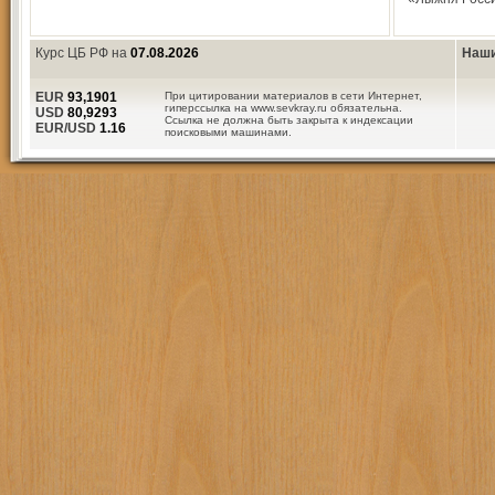
Курс ЦБ РФ на
07.08.2026
Наши
EUR
93,1901
При цитировании материалов в сети Интернет,
гиперссылка на www.sevkray.ru обязательна.
USD
80,9293
Ссылка не должна быть закрыта к индексации
EUR/USD
1.16
поисковыми машинами.