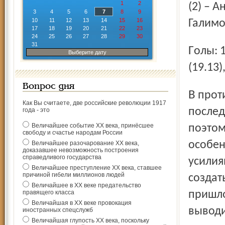
1
2
(2) – 
3
4
5
6
7
8
9
10
11
12
13
14
15
16
Галимо
17
18
19
20
21
22
23
24
25
26
27
28
29
30
31
Голы: 1:0 – Ковалев (Нюландер,14.36, бол.), 2:0 – Лисин
Выберите дату
(19.13)
Вопрос дня
В противостоянии с «Ак барсом» «Локомотиву» в
Как Вы считаете, две российские революции 1917
послед
года - это
Величайшее событие ХХ века, принёсшее
поэтом
свободу и счастье народам России
особен
Величайшее разочарование ХХ века,
доказавшее невозможность построения
справедливого государства
усилия
Величайшее преступление ХХ века, ставшее
причиной гибели миллионов людей
создат
Величайшее в ХХ веке предательство
правящего класса
пришло
Величайшая в ХХ веке провокация
выводи
иностранных спецслужб
Величайшая глупость ХХ века, поскольку