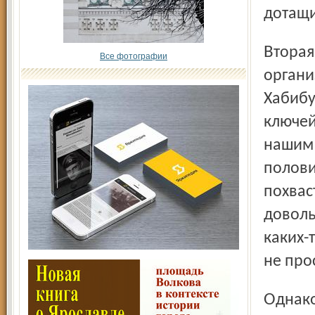
дотащи
Вторая треть игры началась осмысленными и хорошо
Все фотографии
органи
Хабибу
ключей
нашим 
полови
похвас
доволь
каких-
не про
Однако не успел секундомер отстукать первую минуту