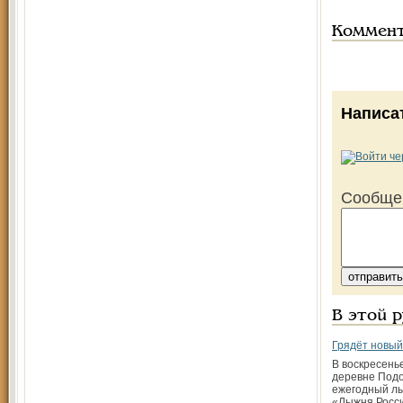
Коммен
Написа
Сообще
В этой 
Грядёт новы
В воскресенье
деревне Подо
ежегодный л
«Лыжня Росси