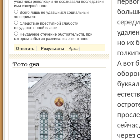
первог
участники революций не осознавали последствий
ими совершённого
больши
Всего лишь не удавшийся социальный
эксперимент
середи
Следствие преступной слабости
государственной власти
удален
Неудачное стечение обстоятельств, при
котором события развивались спонтанно
но их 
Архив
голкип
А вот 
Фото дня
оборон
буквал
естест
острот
просле
сейчас
через 