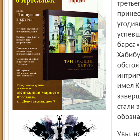
третье
принес
угодив
успевш
барса»
Хабибу
обстоя
интриг
имел К
заверш
стали 
обозна
Увы, но территориальное преимущество отнюдь не