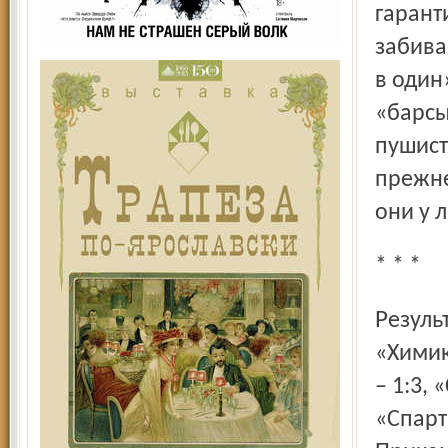
гарант
забива
в один
«барсы
пушист
прежне
они у 
* * *
Результаты матчей, состоявшихся 16 и 18 февраля:
«Химик
– 1:3,
«Спарт