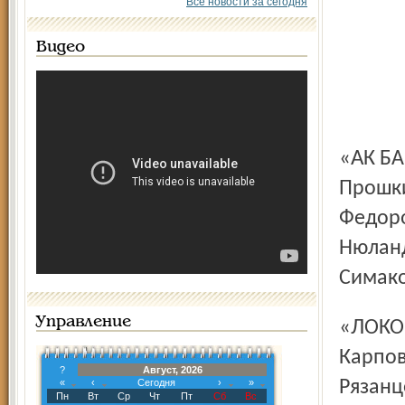
Все новости за сегодня
Видео
«АК БАРС» (14): Хабибуллин; Игнатов – Денисов, Житник –
Прошки
Федоро
Нюланд
Симако
Управление
«ЛОКОМОТИВ» (12): Ламот; Васильев – Мерфи,
Карповц
?
Август, 2026
«
‹
Сегодня
›
»
Рязанц
Пн
Вт
Ср
Чт
Пт
Сб
Вс