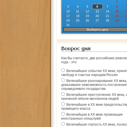
1
3
4
5
6
7
8
10
11
12
13
14
15
1
17
18
19
20
21
22
2
24
25
26
27
28
29
3
31
Выберите дату
Вопрос дня
Как Вы считаете, две российские револ
года - это
Величайшее событие ХХ века, прин
свободу и счастье народам России
Величайшее разочарование ХХ века,
доказавшее невозможность построения
справедливого государства
Величайшее преступление ХХ века, 
причиной гибели миллионов людей
Величайшее в ХХ веке предательств
правящего класса
Величайшая в ХХ веке провокация
иностранных спецслужб
Величайшая глупость ХХ века, поско