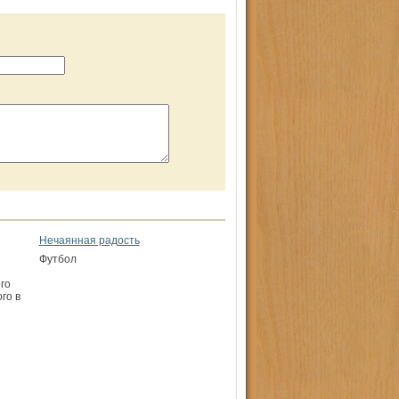
Нечаянная радость
Футбол
го
го в