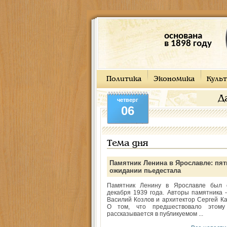
основана
в 1898 году
Политика
Экономика
Культ
Д
четверг
06
Тема дня
Памятник Ленина в Ярославле: пят
ожидании пьедестала
Памятник Ленину в Ярославле был 
декабря 1939 года. Авторы памятника -
Василий Козлов и архитектор Сергей Ка
О том, что предшествовало этому
рассказывается в публикуемом ...