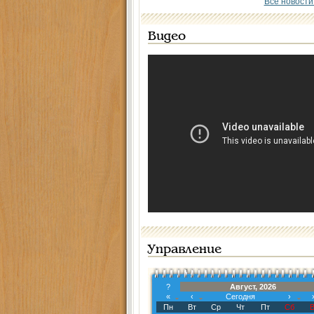
Все новости
Видео
Управление
?
Август, 2026
«
‹
Сегодня
›
Пн
Вт
Ср
Чт
Пт
Сб
В