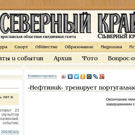
ура
Спорт
Общество
Образование
Медицина
Ис
аты и события
Архив
Фото
Вопрос-
Комментировать
«Нефтяник» тренирует португальц
ь лет в
Окончание чемп
завершением се
открыт 23
 скульптор
пачинский.
 событию,
прочитать