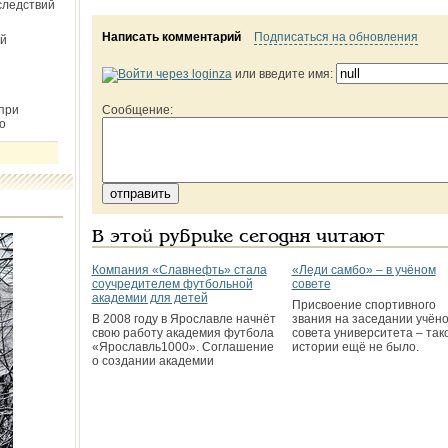
следствий
Написать комментарий
Подписаться на обновления
й
или введите имя:
при
Сообщение:
о
В этой рубрике сегодня читают
Компания «Славнефть» стала
«Леди самбо» – в учёном
соучредителем футбольной
совете
академии для детей
Присвоение спортивного
В 2008 году в Ярославле начнёт
звания на заседании учёно
свою работу академия футбола
совета университета – тако
«Ярославль­1000». Соглашение
истории ещё не было.
о создании академии