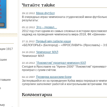
2
Читайте также
9
6
Мини-футбол
3
29.12.2012
В очередных играх чемпионата студенческой мини-футбольн
0
результаты:
Это – провал…
05.12.2012
2012 год стал одним из самых сложных в истории ярославско
надежд на проведения чемпионата мира-2018, ФК «Шинник»
Первый мяч забили наши
27.11.2012
«БЕЛОГОРЬЕ» (Белгород) – «ЯРОСЛАВИЧ» (Ярославль) – 3:0 (2
юции 1917
Чемпионат МХЛ
24.10.2012
Чемпионат МХЛ
ёсшее
"Локомотив" проиграл чемпиону КХЛ
22.10.2012
Сегодня в Ярославле на "Арене-2000" "Локомотив" принимал 
проиграл с сухим счётом.
Проверка казанским боем
04.12.2007
ставшее
Затянувшийся из-за проведения Кубка мира перерыв в чемпи
суперлиги заполняют работой и контрольными встречами. Не
о
Комментарии
льку