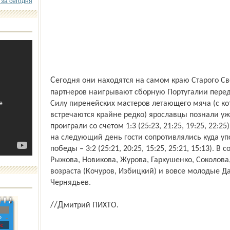
 за сегодня
Сегодня они находятся на самом краю Старого Света, где в качестве спарринг-
партнеров наигрывают сборную Португалии перед 
Силу пиренейских мастеров летающего мяча (с к
встречаются крайне редко) ярославцы познали уже
проиграли со счетом 1:3 (25:23, 21:25, 19:25, 22:
на следующий день гости сопротивлялись куда уп
победы – 3:2 (25:21, 20:25, 15:25, 25:21, 15:13). 
Рыжова, Новикова, Журова, Гаркушенко, Соколова
возраста (Кочуров, Избицкий) и вовсе молодые Да
Чернядьев.
//Дмитрий ПИХТО.
»
с