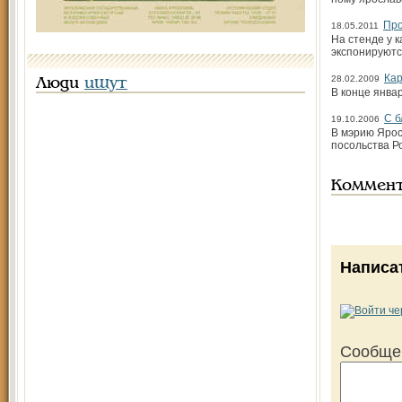
Про
18.05.2011
На стенде у 
экспонируютс
Кар
28.02.2009
Люди
ищут
В конце янва
С б
19.10.2006
В мэрию Ярос
посольства Ро
Коммен
Написа
Сообще