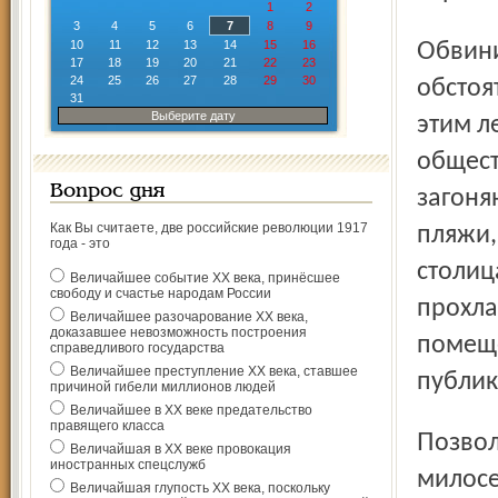
1
2
3
4
5
6
7
8
9
10
11
12
13
14
15
16
Обвинить организаторов в грубом пиаре мешают два
17
18
19
20
21
22
23
24
25
26
27
28
29
30
обстоя
31
Выберите дату
этим л
общест
Вопрос дня
загоня
Как Вы считаете, две российские революции 1917
пляжи,
года - это
столиц
Величайшее событие ХХ века, принёсшее
свободу и счастье народам России
прохла
Величайшее разочарование ХХ века,
доказавшее невозможность построения
помеще
справедливого государства
Величайшее преступление ХХ века, ставшее
публик
причиной гибели миллионов людей
Величайшее в ХХ веке предательство
правящего класса
Позволить посетителям раздеться – просто логичный акт
Величайшая в ХХ веке провокация
иностранных спецслужб
милосе
Величайшая глупость ХХ века, поскольку