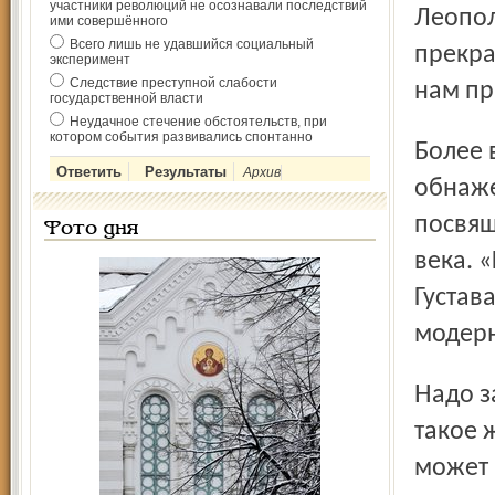
участники революций не осознавали последствий
Леопол
ими совершённого
Всего лишь не удавшийся социальный
прекра
эксперимент
Следствие преступной слабости
нам пр
государственной власти
Неудачное стечение обстоятельств, при
котором события развивались спонтанно
Более веской причиной для появления в музейных залах
Архив
обнаже
посвящ
Фото дня
века. 
Густав
модерн
Надо заметить, что в 1900-х годах их творчество встречало
такое 
может 