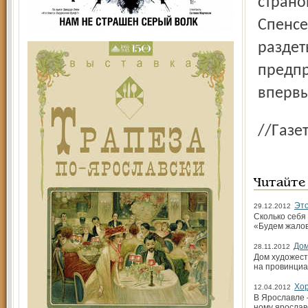
страно
Спенсе
раздет
предпр
впервы
//Газ
Читайте
Это
29.12.2012
Сколько себя
«Будем жалов
Дом
28.11.2012
Дом художест
на провинциа
Хор
12.04.2012
В Ярославле 
ному ярослав