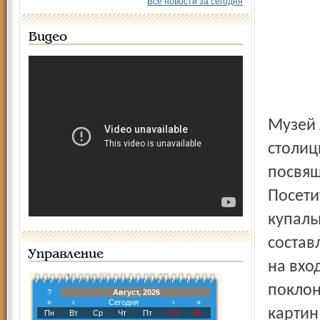
Все новости за сегодня
Видео
Музей Леопольда, одна из респектабельных галерей
столиц
посвящ
Посети
купаль
состав
Управление
на вхо
поклон
?
Август, 2026
«
‹
Сегодня
›
»
картин
Пн
Вт
Ср
Чт
Пт
Сб
Вс