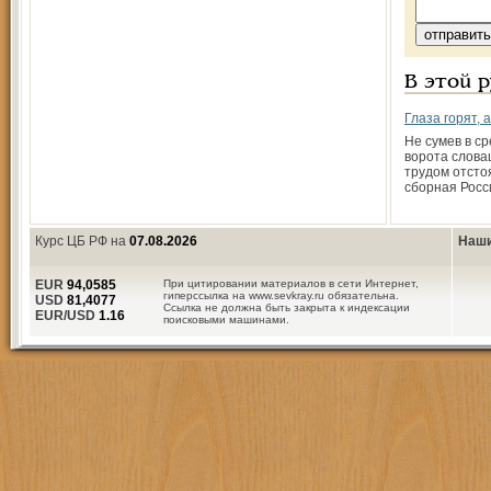
В этой 
Глаза горят, а
Не сумев в с
ворота слова
трудом отсто
сборная Росс
Курс ЦБ РФ на
07.08.2026
Наши
EUR
94,0585
При цитировании материалов в сети Интернет,
гиперссылка на www.sevkray.ru обязательна.
USD
81,4077
Ссылка не должна быть закрыта к индексации
EUR/USD
1.16
поисковыми машинами.