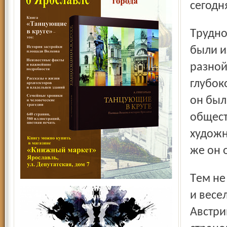
сегодн
Трудно сказать, что бы сделал Шиле – художники арт-нуво
были и
разной
глубок
он был
общест
художн
же он 
Тем не менее акция галереи Леопольда выглядит свежим
и весе
Австри