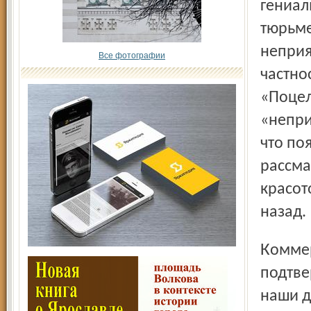
гениал
тюрьме
неприя
Все фотографии
частно
«Поцел
«непри
что по
рассма
красот
назад.
Коммерческий директор галереи Петер Вайнхойпль
подтве
наши д