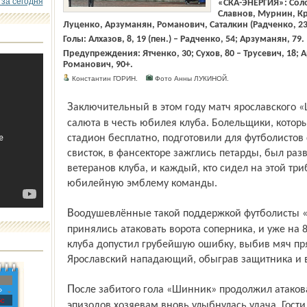
 за сегодня
«СКА-ЭНЕРГИЯ»: Соло
Славнов, Мурнин, Кр
Луценко, Арзуманян, Романович, Саталкин (Радченко, 23
Голы: Алхазов, 8, 19 (пен.) – Радченко, 54; Арзуманян, 79.
Предупреждения: Ятченко, 30; Сухов, 80 – Трусевич, 18; А
Романович, 90+.
Константин ГОРИН.
Фото Анны ЛУКИНОЙ.
Заключительный в этом году матч ярославского «Шинника» начался с праздничного
салюта в честь юбилея клуба. Болельщики, которы
стадион бесплатно, подготовили для футболистов
свисток, в фансекторе зажглись петарды, был разв
ветеранов клуба, и каждый, кто сидел на этой тр
юбилейную эмблему команды.
Воодушевлённые такой поддержкой футболисты «Шинника» с первых минут
принялись атаковать ворота соперника, и уже на 
клуба допустил грубейшую ошибку, выбив мяч пря
Ярославский нападающий, обыграв защитника и вр
После забитого гола «Шинник» продолжил атаковать ворота соперника, и в одном из
»
с
эпизодов хозяевам вновь улыбнулась удача. Гост