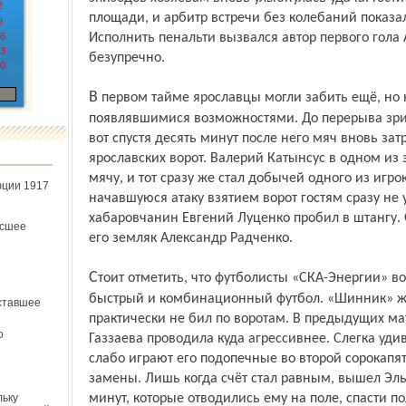
2
площади, и арбитр встречи без колебаний показа
9
6
Исполнить пенальти вызвался автор первого гола 
3
безупречно.
0
В первом тайме ярославцы могли забить ещё, но не сумели воспользоваться
появлявшимися возможностями. До перерыва зрит
вот спустя десять минут после него мяч вновь затре
ярославских ворот. Валерий Катынсус в одном из 
мячу, и тот сразу же стал добычей одного из игр
юции 1917
начавшуюся атаку взятием ворот гостям сразу не 
хабаровчанин Евгений Луценко пробил в штангу.
ёсшее
его земляк Александр Радченко.
Стоит отметить, что футболисты «СКА-Энергии» во втором тайме продемонстрировали
быстрый и комбинационный футбол. «Шинник» же 
ставшее
практически не бил по воротам. В предыдущих м
о
Газзаева проводила куда агрессивнее. Слегка удиви
слабо играют его подопечные во второй сорокапя
замены. Лишь когда счёт стал равным, вышел Эль
льку
минут, которые отводились ему на поле, спасти 