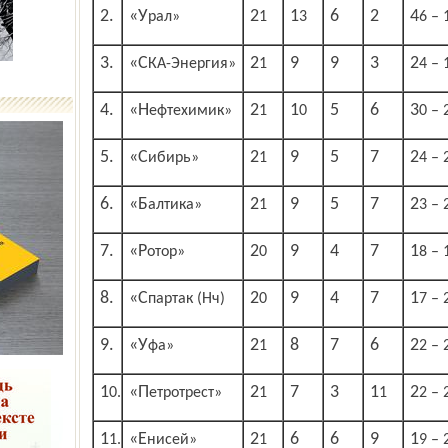
2.
6
2
«Урал»
21
13
46 – 
3.
9
9
3
«СКА-Энергия»
21
24 – 
4.
5
6
«Нефтехимик»
21
10
30 – 
5.
9
5
7
«Сибирь»
21
24 – 
6.
9
5
7
«Балтика»
21
23 – 
7.
9
4
7
«Ротор»
20
18 – 
8.
9
4
7
«Спартак (Нч)
20
17 – 
9.
8
7
6
«Уфа»
21
22 – 
7
3
10.
«Петротрест»
21
11
22 – 
6
6
9
11.
«Енисей»
21
19 – 