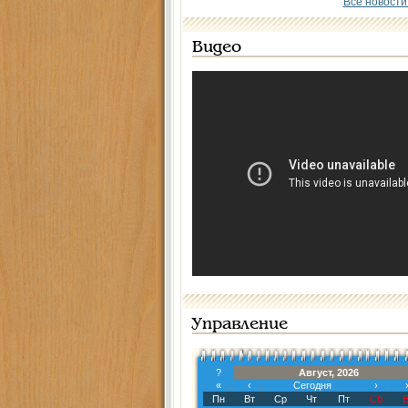
Все новости
Видео
Управление
?
Август, 2026
«
‹
Сегодня
›
Пн
Вт
Ср
Чт
Пт
Сб
В