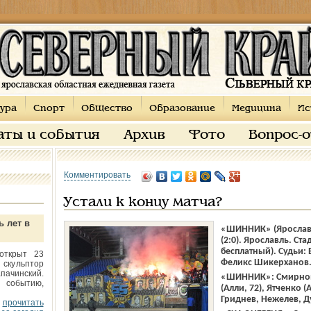
ура
Спорт
Общество
Образование
Медицина
Ис
аты и события
Архив
Фото
Вопрос-
Комментировать
Устали к концу матча?
ь лет в
«ШИННИК» (Ярославль
(2:0). Ярославль. Ст
бесплатный). Судьи:
открыт 23
Феликс Шикерханов
 скульптор
пачинский.
«ШИННИК»: Смирнов,
 событию,
(Алли, 72), Ятченко (
Гриднев, Нежелев, Д
прочитать