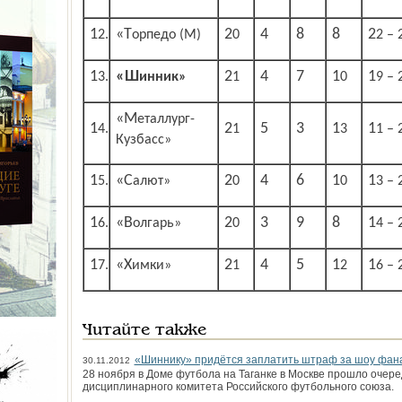
4
8
8
12.
«Торпедо (М)
20
22 – 
4
7
13.
«Шинник»
21
10
19 – 
«Металлург-
5
3
14.
21
13
11 – 
Кузбасс»
4
6
15.
«Салют»
20
10
13 – 
3
9
8
16.
«Волгарь»
20
14 – 
4
5
17.
«Химки»
21
12
16 – 
Читайте также
«Шиннику» придётся заплатить штраф за шоу фан
30.11.2012
28 ноября в Доме футбола на Таганке в Москве прошло очер
дисциплинарного комитета Российского футбольного союза.