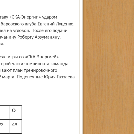
баровского клуба Евгений Луценко.
ёл на угловой. После его подачи
овчанину Роберту Арзуманяну,
я.
второй части чемпионата команда
тывают план тренировочного
2 марта. Подопечные Юрия Газзаева
О
22
49