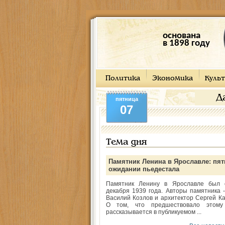
основана
в 1898 году
Политика
Экономика
Культ
Д
пятница
07
Тема дня
Памятник Ленина в Ярославле: пят
ожидании пьедестала
Памятник Ленину в Ярославле был 
декабря 1939 года. Авторы памятника -
Василий Козлов и архитектор Сергей Ка
О том, что предшествовало этому
рассказывается в публикуемом ...