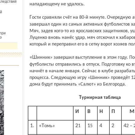
следствий
нападающему не удалось.
й
Гости сравняли счёт на 80-й минуте. Очередную атаку «СКА-Энергии» ударом
завершал один из самых активных футболистов ха
Мяч, задев кого-то из ярославских защитников, уш
при
о
Луценко вновь нанёс удар, мяч отскочил к хабар
который и переправил его в сетку ворот хозяев пол
«Шинник» завершил выступление в этом году. После игры со «СКА-Энергией»
футболисты отправились в отпуск. Подготовку ко 
начнёт в начале января. Сейчас в клубе разраба
процесса. Следующую игру «Шинник» проведёт 1
дома будут принимать «Салют» из Белгорода.
Турнирная таблица
И
В
Н
П
М
1.
4
2
«Томь»
21
15
42 – 