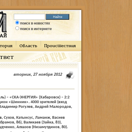
поиск в новостях
поиск в интернете
тория
Область
Происшествия
ответ
вторник, 27 ноября 2012
) – «СКА-ЭНЕРГИЯ» (Хабаровск) – 2:2
адион «Шинник». 4000 зрителей (вход
 Владимир Рогулев, Андрей Малородов,
.
 Сухов, Катынсус, Ламанж, Васиев
Абрамов, 86), Валикаев (Зайка, 83),
удченко, Алхазов (Низамутдинов, 80).