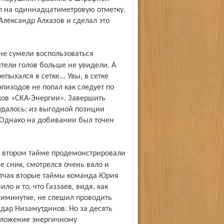
л на одиннадцатиметровую отметку.
Александр Алхазов и сделал это
ели голов больше не увидели. А
пыхался в сетке... Увы, в сетке
эпизодов не попал как следует по
оков «СКА-Энергии». Завершить
удалось: из выгодной позиции
 Однако на добивании был точен
сник, смотрелся очень вяло и
атчах вторые таймы команда Юрия
ло и то, что Газзаев, видя, как
тиминутке, не спешил проводить
дар Низамутдинов. Но за десять
положение энергичному