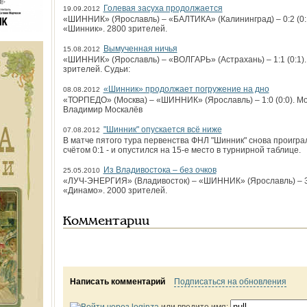
Голевая засуха продолжается
19.09.2012
«ШИННИК» (Ярославль) – «БАЛТИКА» (Калининград) – 0:2 (0:1
«Шинник». 2800 зрителей.
Вымученная ничья
15.08.2012
«ШИННИК» (Ярославль) – «ВОЛГАРЬ» (Астрахань) – 1:1 (0:1)
зрителей. Судьи:
«Шинник» продолжает погружение на дно
08.08.2012
«ТОРПЕДО» (Москва) – «ШИННИК» (Ярославль) – 1:0 (0:0). Мос
Владимир Москалёв
"Шинник" опускается всё ниже
07.08.2012
В матче пятого тура первенства ФНЛ "Шинник" снова проиграл 
счётом 0:1 - и опустился на 15-е место в турнирной таблице.
Из Владивостока – без очков
25.05.2010
«ЛУЧ-ЭНЕРГИЯ» (Владивосток) – «ШИННИК» (Ярославль) – 3:1
«Динамо». 2000 зрителей.
Комментарии
Написать комментарий
Подписаться на обновления