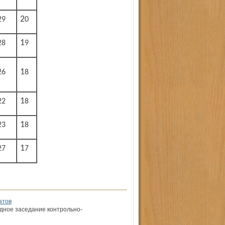
29
20
28
19
26
18
22
18
23
18
27
17
атов
едное заседание контрольно-