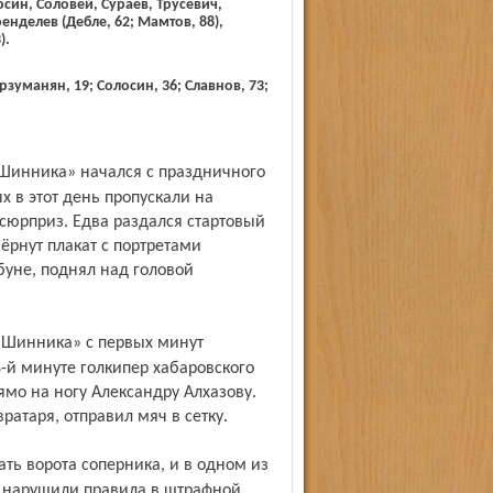
син, Соловей, Сураев, Трусевич,
енделев (Дебле, 62; Мамтов, 88),
).
рзуманян, 19; Солосин, 36; Славнов, 73;
х в этот день пропускали на
 сюрприз. Едва раздался стартовый
ёрнут плакат с портретами
ибуне, поднял над головой
8-й минуте голкипер хабаровского
мо на ногу Александру Алхазову.
атаря, отправил мяч в сетку.
и нарушили правила в штрафной