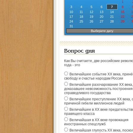
1
3
4
5
6
7
8
10
11
12
13
14
15
1
17
18
19
20
21
22
2
24
25
26
27
28
29
3
31
Выберите дату
Вопрос дня
Как Вы считаете, две российские револ
года - это
Величайшее событие ХХ века, прин
свободу и счастье народам России
Величайшее разочарование ХХ века,
доказавшее невозможность построения
справедливого государства
Величайшее преступление ХХ века, 
причиной гибели миллионов людей
Величайшее в ХХ веке предательств
правящего класса
Величайшая в ХХ веке провокация
иностранных спецслужб
Величайшая глупость ХХ века, поско