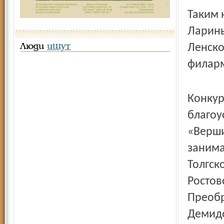
Таким 
Ларины
Ленско
Люди
ищут
филарм
Конкур
благоу
«Верши
занима
Толгск
Ростов
Преобр
Демидо