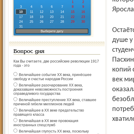
1
2
3
4
5
6
7
8
9
Яросла
10
11
12
13
14
15
16
17
18
19
20
21
22
23
24
25
26
27
28
29
30
31
Остаёт
Выберите дату
душе у
студен
Вопрос дня
Пасхин
Как Вы считаете, две российские революции 1917
года - это
копий 
Величайшее событие ХХ века, принёсшее
век ми
свободу и счастье народам России
Величайшее разочарование ХХ века,
оказал
доказавшее невозможность построения
справедливого государства
безобл
Величайшее преступление ХХ века, ставшее
причиной гибели миллионов людей
потреб
Величайшее в ХХ веке предательство
правящего класса
хватил
Величайшая в ХХ веке провокация
иностранных спецслужб
Величайшая глупость ХХ века, поскольку