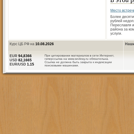
В этой 
Место встреч
Более десят
рублей недоп
Переславля и
района за к
услуги.
Курс ЦБ РФ на
10.08.2026
Наши
EUR
94,8366
При цитировании материалов в сети Интернет,
гиперссылка на www.sevkray.ru обязательна.
USD
82,1665
Ссылка не должна быть закрыта к индексации
EUR/USD
1.15
поисковыми машинами.