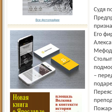
Судя п
Предпр
Все фотографии
призна
Его фи
Алекса
Мефоди
Столып
подмос
– пере
подаре
Переяс
препод
Пожар