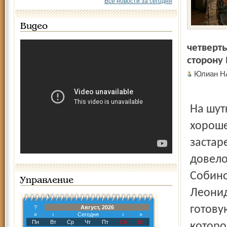
Все новости за сегодня
Видео
четверть
сторону 
Юлиан 
На шут
хороше
застар
довело
Собино
Управление
Леонид
готову
?
Август, 2026
«
‹
Сегодня
›
»
Пн
Вт
Ср
Чт
Пт
Сб
Вс
которо