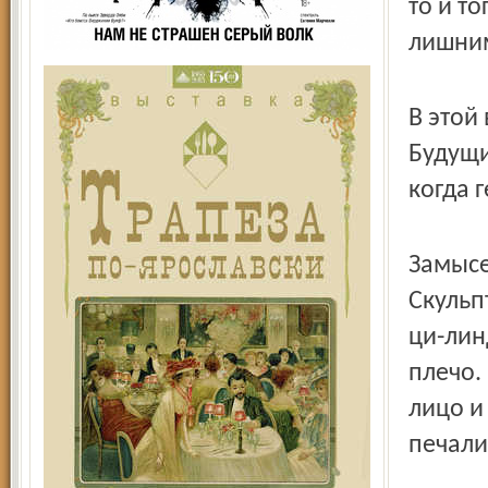
то и т
лишни
В этой
Будущи
когда 
Замысе
Скульп
ци-лин
плечо.
лицо и
печали