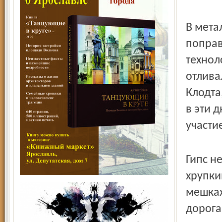
В мета
поправ
технол
отлива
Клодта
в эти 
участи
Гипс н
хрупки
мешках
дорога