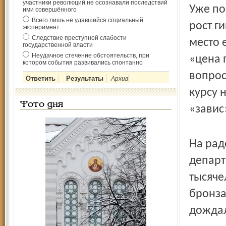
участники революций не осознавали последствий
Уже по
ими совершённого
Всего лишь не удавшийся социальный
рост г
эксперимент
Следствие преступной слабости
место 
государственной власти
Неудачное стечение обстоятельств, при
«цена 
котором события развивались спонтанно
вопрос
Архив
курсу 
Фото дня
«завис
На рад
департ
тысяче
бронза
дождал