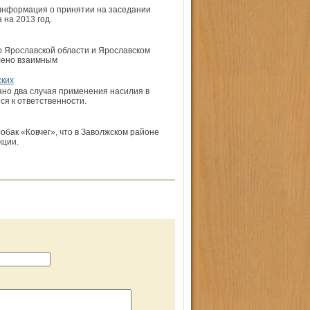
 информация о принятии на заседании
на 2013 год.
о Ярославской области и Ярославском
лено взаимным
ских
но два случая применения насилия в
я к ответственности.
бак «Ковчег», что в Заволжском районе
кции.