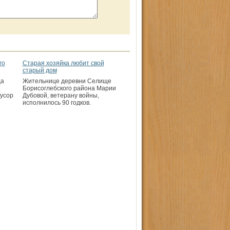
го
Старая хозяйка любит свой
старый дом
да
Жительнице деревни Селище
Борисоглебского района Марии
мусор
Дубовой, ветерану войны,
исполнилось 90 годков.