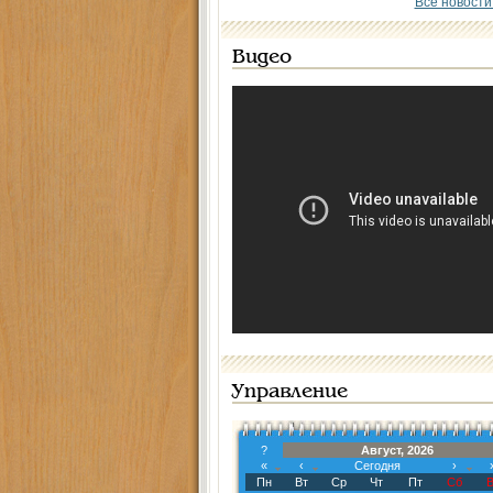
Все новости
Видео
Управление
?
Август, 2026
«
‹
Сегодня
›
Пн
Вт
Ср
Чт
Пт
Сб
В