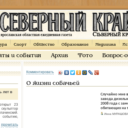
ура
Спорт
Общество
Образование
Медицина
Ис
аты и события
Архив
Фото
Вопрос-
Комментировать
О жизни собачьей
ь лет в
Случайно мне в
завода дизельн
2008 года с за
открыт 23
обитающих на 
 скульптор
пачинский.
Инна МУРАШОВ
 событию,
прочитать