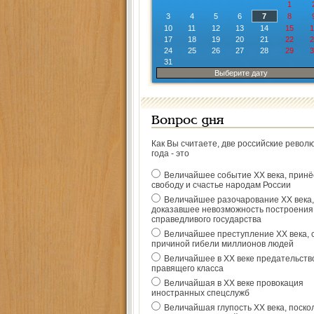
1
3
4
5
6
7
8
10
11
12
13
14
15
1
17
18
19
20
21
22
2
24
25
26
27
28
29
3
31
Выберите дату
Вопрос дня
Как Вы считаете, две российские револ
года - это
Величайшее событие ХХ века, прин
свободу и счастье народам России
Величайшее разочарование ХХ века,
доказавшее невозможность построения
справедливого государства
Величайшее преступление ХХ века, 
причиной гибели миллионов людей
Величайшее в ХХ веке предательств
правящего класса
Величайшая в ХХ веке провокация
иностранных спецслужб
Величайшая глупость ХХ века, поско