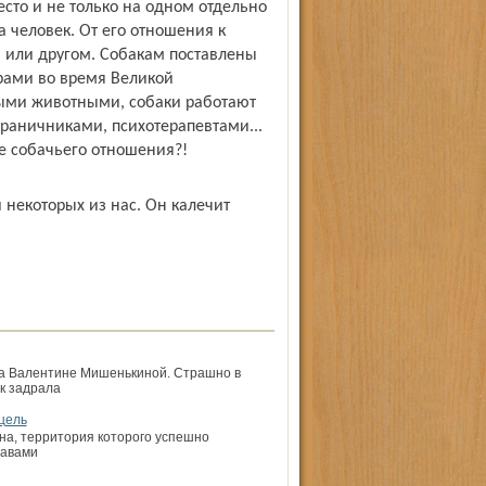
сто и не только на одном отдельно
а человек. От его отношения к
м или другом. Собакам поставлены
рами во время Великой
ыми животными, собаки работают
раничниками, психотерапевтами...
не собачьего отношения?!
 некоторых из нас. Он калечит
ва Валентине Мишенькиной. Страшно в
к задрала
цель
на, территория которого успешно
лавами