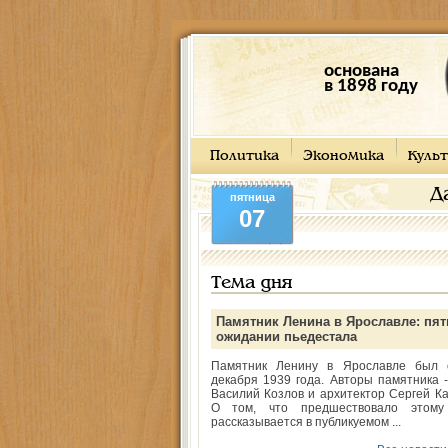
основана
в 1898 году
Политика
Экономика
Культ
Д
пятница
07
Тема дня
Памятник Ленина в Ярославле: пят
ожидании пьедестала
Памятник Ленину в Ярославле был 
декабря 1939 года. Авторы памятника -
Василий Козлов и архитектор Сергей Ка
О том, что предшествовало этому
рассказывается в публикуемом ...