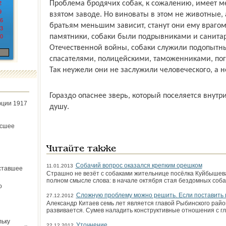
Проблема бродячих собак, к сожалению, имеет ме
2
9
взятом заводе. Но виноваты в этом не животные, 
6
братьям меньшим зависит, станут они ему враго
3
памятники, собаки были подрывниками и санита
0
Отечественной войны, собаки служили подопытн
спасателями, полицейскими, таможенниками, пог
Так неужели они не заслужили человеческого, а 
Гораздо опаснее зверь, который поселяется внутри
юции 1917
душу.
ёсшее
Читайте также
Собачий вопрос оказался крепким орешком
11.01.2013
ставшее
Страшно не везёт с собаками жительнице посёлка Куйбыше
полном смысле слова: в начале октября стая бездомных соба
о
Сложную проблему можно решить. Если поставить 
27.12.2012
Александр Китаев семь лет является главой Рыбинского райо
развивается. Сумев наладить конструктивные отношения с г
льку
Уточнение
22.12.2012