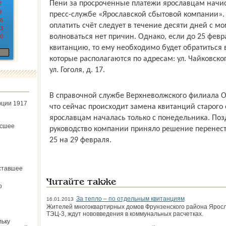
Пени за просроченные платежи ярославцам начисл
2
9
пресс-службе «Ярославской сбытовой компании». 
6
оплатить счёт следует в течение десяти дней с мо
3
волноваться нет причин. Однако, если до 25 февра
0
квитанцию, то ему необходимо будет обратиться 
которые располагаются по адресам: ул. Чайковского
ул. Гоголя, д. 17.
В справочной службе Верхневолжского филиала 
юции 1917
что сейчас происходит замена квитанций старого 
ярославцам началась только с понедельника. Поз
ёсшее
руководство компании приняло решение перенести
25 на 29 февраля.
ставшее
Читайте также
о
За тепло – по отдельным квитанциям
16.01.2013
Жителей многоквартирных домов Фрунзенского района Яросл
ТЭЦ-3, ждут нововведения в коммунальных расчетках.
льку