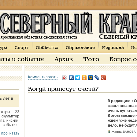
ура
Спорт
Общество
Образование
Медицина
Ис
аты и события
Архив
Фото
Вопрос-
Комментировать
Когда принесут счета?
ь лет в
В редакцию «С
взволнованная
очень пунктуал
открыт 23
В этом месяце 
 скульптор
пачинский.
ждём уже неделю
 событию,
дело, не будут 
Жанна ДАНОВА
прочитать