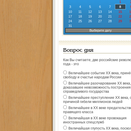
1
3
4
5
6
7
8
10
11
12
13
14
15
1
17
18
19
20
21
22
2
24
25
26
27
28
29
3
31
Выберите дату
Вопрос дня
Как Вы считаете, две российские револ
года - это
Величайшее событие ХХ века, прин
свободу и счастье народам России
Величайшее разочарование ХХ века,
доказавшее невозможность построения
справедливого государства
Величайшее преступление ХХ века, 
причиной гибели миллионов людей
Величайшее в ХХ веке предательств
правящего класса
Величайшая в ХХ веке провокация
иностранных спецслужб
Величайшая глупость ХХ века, поско