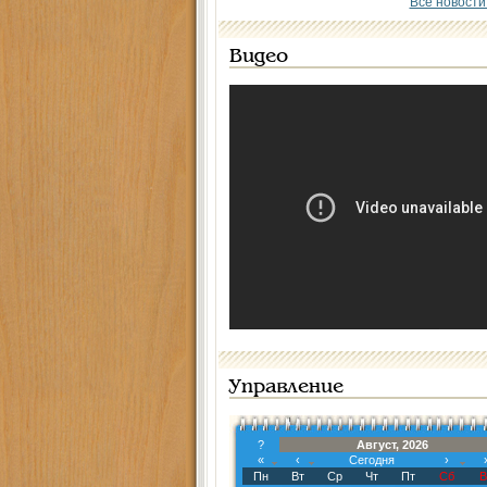
Все новости
Видео
Управление
?
Август, 2026
«
‹
Сегодня
›
Пн
Вт
Ср
Чт
Пт
Сб
В