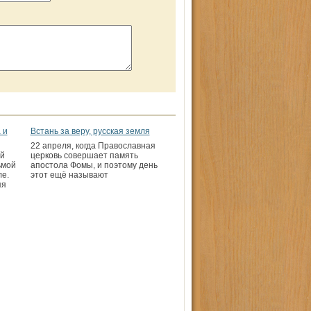
 и
Встань за веру, русская земля
22 апреля, когда Православная
й
церковь совершает память
ьмой
апостола Фомы, и поэтому день
е.
этот ещё называют
яя