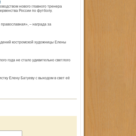
я
ководством нового главного тренера
первенства России по футболу.
православная», – награда за
едений костром­ской художницы Елены
ого года не стало удивительно светлого
стку Елену Батуеву с выходом в свет её