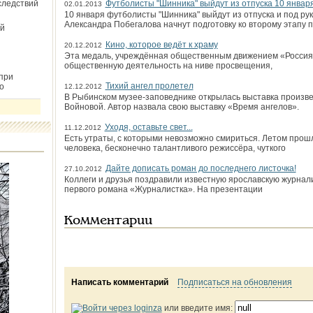
следствий
Футболисты "Шинника" выйдут из отпуска 10 январ
02.01.2013
10 января футболисты "Шинника" выйдут из отпуска и под ру
Александра Побегалова начнут подготовку ко второму этапу 
й
Кино, которое ведёт к храму
20.12.2012
Эта медаль, учреждённая общественным движением «Россия 
общественную деятельность на ниве просвещения,
при
Тихий ангел пролетел
о
12.12.2012
В Рыбинском музее-заповеднике открылась выставка произв
Войновой. Автор назвала свою выставку «Время ангелов».
Уходя, оставьте свет...
11.12.2012
Есть утраты, с которыми невозможно смириться. Летом прош­л
человека, бесконечно талантливого режиссёра, чуткого
Дайте дописать роман до последнего листочка!
27.10.2012
Коллеги и друзья поздравили известную ярославскую журнали
первого романа «Журналистка». На презентации
Комментарии
Написать комментарий
Подписаться на обновления
или введите имя: