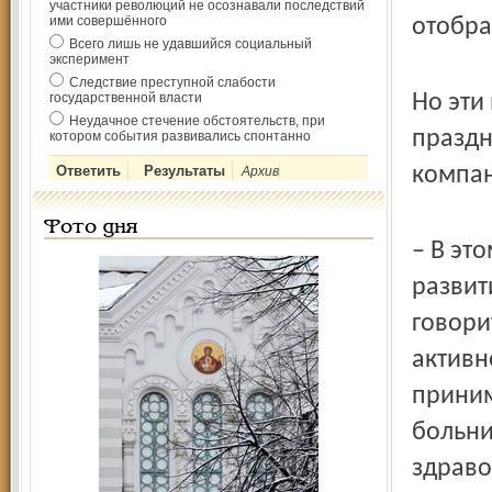
участники революций не осознавали последствий
ими совершённого
отобра
Всего лишь не удавшийся социальный
эксперимент
Следствие преступной слабости
государственной власти
Но эти
Неудачное стечение обстоятельств, при
праздн
котором события развивались спонтанно
компан
Архив
Фото дня
– В это
развит
говори
активн
приним
больни
здраво