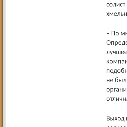
солист
хмельн
– По м
Опреде
лучшее
компан
подобн
не был
органи
отличн
Выход 