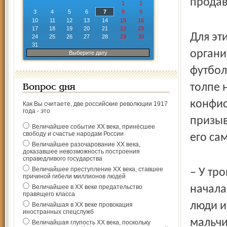
продав
1
2
3
4
5
6
7
8
9
10
11
12
13
14
15
16
17
18
19
20
21
22
23
Для эт
24
25
26
27
28
29
30
31
органи
Выберите дату
футбол
толпе 
Вопрос дня
конфис
Как Вы считаете, две российские революции 1917
года - это
призыв
Величайшее событие ХХ века, принёсшее
свободу и счастье народам России
его са
Величайшее разочарование ХХ века,
доказавшее невозможность построения
справедливого государства
Величайшее преступление ХХ века, ставшее
– У тр
причиной гибели миллионов людей
Величайшее в ХХ веке предательство
начала
правящего класса
люди и
Величайшая в ХХ веке провокация
иностранных спецслужб
мальчи
Величайшая глупость ХХ века, поскольку