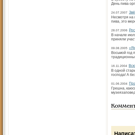
День пива ор
Звё
24.07.2007
Несмотря на 
пива, это ме
Рос
28.07.2006
В начале июл
приняли учас
«Яр
09.08.2005
Восьмой год 
традиционным
Всю
16.11.2004
В одной стари
господа! А бе
Пра
01.06.2004
Грешна, каюсь
музея­запове
Коммен
Написа