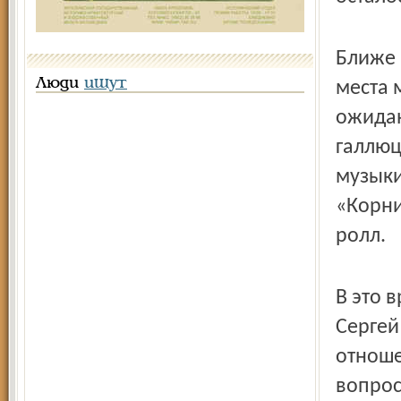
Ближе 
Люди
ищут
места 
ожидан
галлюц
музыки
«Корни
ролл.
В это 
Сергей
отноше
вопрос