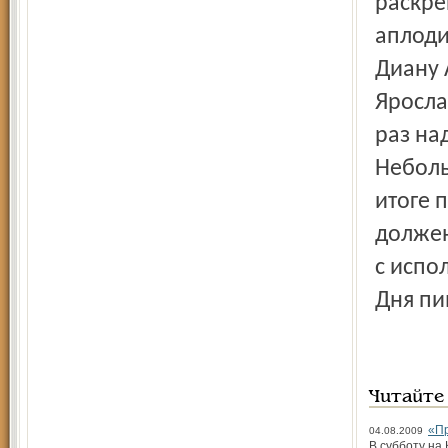
раскре
аплоди
Диану 
Яросла
раз на
Неболь
итоге 
должен
с испо
Дня пи
Читайте
«Пр
04.08.2009
В субботу на