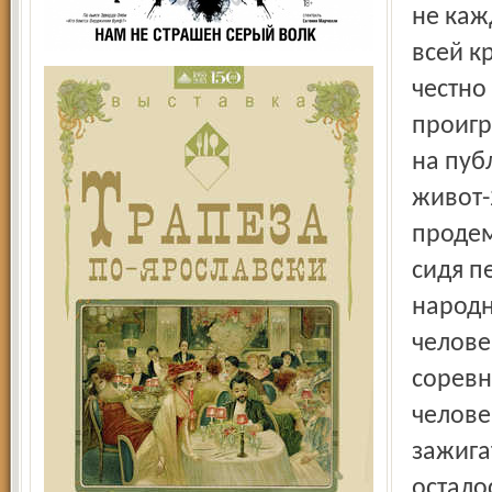
не каж
всей к
честно
проигр
на пуб
живот-
продем
сидя п
народн
челове
соревн
челове
зажига
осталос