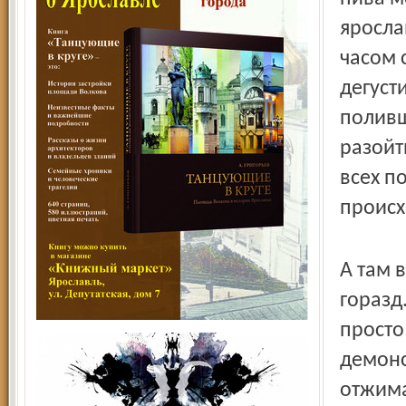
яросла
часом 
дегуст
поливш
разойт
всех п
происх
А там 
горазд
просто
демонс
отжима