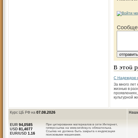
Сообще
В этой 
С Надеждою н
За много лет
жизнью в раз
проявлениях, 
культурной ж
Курс ЦБ РФ на
07.08.2026
Наши
EUR
94,0585
При цитировании материалов в сети Интернет,
гиперссылка на www.sevkray.ru обязательна.
USD
81,4077
Ссылка не должна быть закрыта к индексации
EUR/USD
1.16
поисковыми машинами.