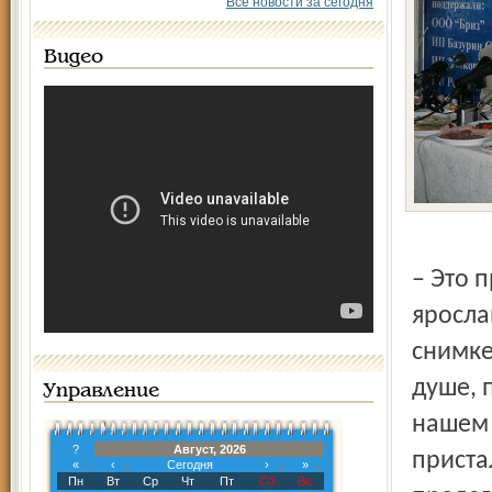
Все новости за сегодня
Видео
– Это 
яросла
снимке
душе, 
Управление
нашем 
?
Август, 2026
приста
«
‹
Сегодня
›
»
Пн
Вт
Ср
Чт
Пт
Сб
Вс