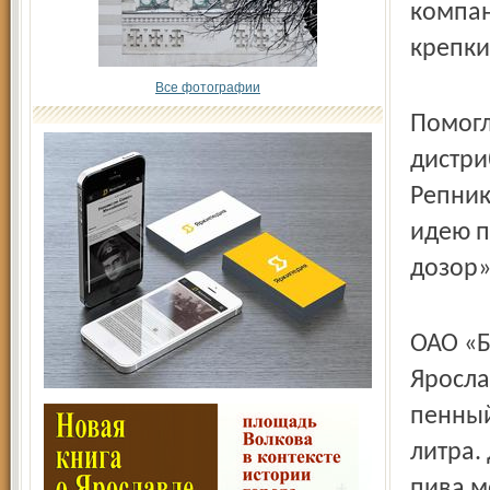
компан
крепки
Все фотографии
Помогл
дистри
Репник
идею п
дозор»
ОАО «Б
Яросла
пенный
литра.
пива мо