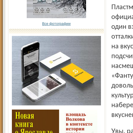
Пластм
официа
Все фотографии
один в
отталк
на вку
подсчи
насмеш
«Фанту
доволь
культу
набере
вкусне
Увы, разнообразием наши общепитовские точки не