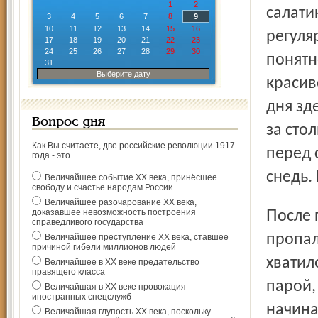
1
2
салати
3
4
5
6
7
8
9
10
11
12
13
14
15
16
регуля
17
18
19
20
21
22
23
24
25
26
27
28
29
30
понятн
31
Выберите дату
красив
дня зд
Вопрос дня
за сто
Как Вы считаете, две российские революции 1917
перед 
года - это
снедь.
Величайшее событие ХХ века, принёсшее
свободу и счастье народам России
Величайшее разочарование ХХ века,
доказавшее невозможность построения
После первой же кружки пива у меня, к примеру, напрочь
справедливого государства
пропал
Величайшее преступление ХХ века, ставшее
причиной гибели миллионов людей
хватил
Величайшее в ХХ веке предательство
правящего класса
парой,
Величайшая в ХХ веке провокация
иностранных спецслужб
начина
Величайшая глупость ХХ века, поскольку