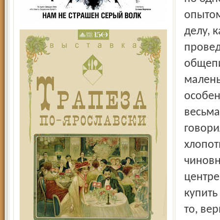
опытом
делу, 
провед
общепи
малень
особен
весьма
говори
хлопот
чиновн
центре
купить
то, ве