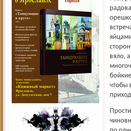
радова
орешко
встреч
яйцами
сторон
вяло, 
многоч
бойкие
чтобы 
приход
Простите за брюзжание, но думалось только о том, что
чиновн
по одн