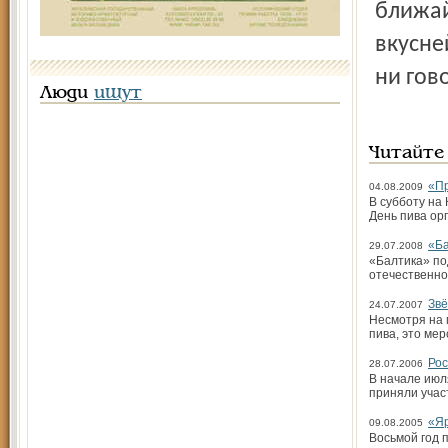
ближай
вкусне
ни гово
Люди
ищут
Читайте
«Пр
04.08.2009
В субботу на
День пива ор
«Ба
29.07.2008
«Балтика» по
отечественно
Звё
24.07.2007
Несмотря на 
пива, это ме
Рос
28.07.2006
В начале июл
приняли учас
«Яр
09.08.2005
Восьмой год 