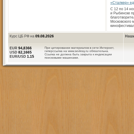
«Сталкер» ед
С 12 по 14 н
и Рыбинске п
благотворите
Московского 
кинофестива
Курс ЦБ РФ на
09.08.2026
Наши
EUR
94,8366
При цитировании материалов в сети Интернет,
гиперссылка на www.sevkray.ru обязательна.
USD
82,1665
Ссылка не должна быть закрыта к индексации
EUR/USD
1.15
поисковыми машинами.