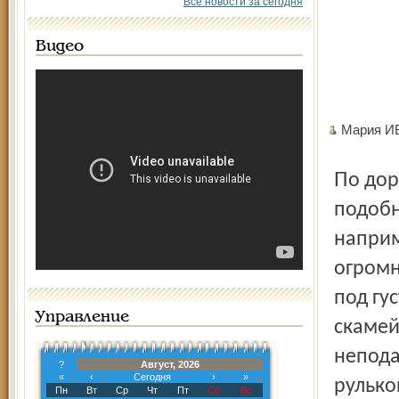
Все новости за сегодня
Видео
Мария И
По дороге вкусно рассказала старшему сыну, как классно
подобн
наприм
огромн
под гу
Управление
скамей
непода
?
Август, 2026
«
‹
Сегодня
›
»
рулько
Пн
Вт
Ср
Чт
Пт
Сб
Вс