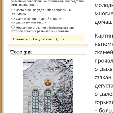
участники революций не осознавали последствий
молоды
ими совершённого
Всего лишь не удавшийся социальный
многие
эксперимент
Следствие преступной слабости
домаш
государственной власти
Неудачное стечение обстоятельств, при
котором события развивались спонтанно
Картинка, увиденная в заповеднике, поначалу
Архив
напомн
скамей
Фото дня
проявл
отдыха
стакан
дегуст
отдале
горька
– боль