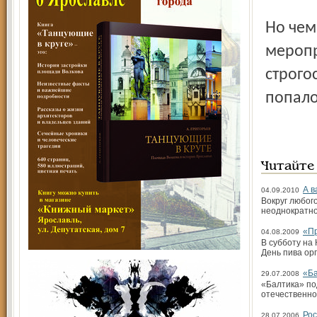
Но чем
меропр
строго
попало
Читайте
А в
04.09.2010
Вокруг любог
неоднократно
«Пр
04.08.2009
В субботу на
День пива ор
«Ба
29.07.2008
«Балтика» по
отечественно
Рос
28.07.2006