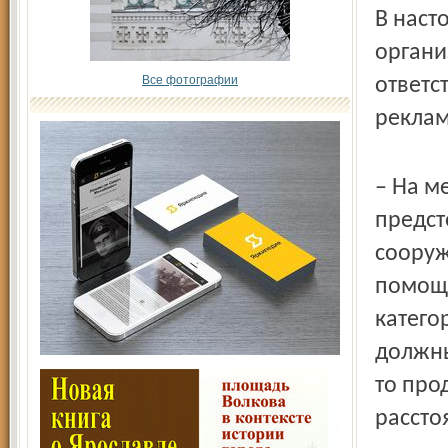
В наст
органи
Все фотографии
ответс
реклам
– На м
предст
сооруж
помощн
катего
должны
то про
рассто