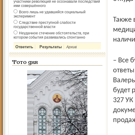
участники революций не осознавали последствий
ими совершённого
Всего лишь не удавшийся социальный
эксперимент
Также 
Следствие преступной слабости
государственной власти
медици
Неудачное стечение обстоятельств, при
котором события развивались спонтанно
наличи
Архив
– Все 
Фото дня
ответы
Валерь
будет 
327 УК
докуме
продаж