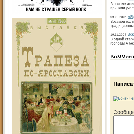
В начале июл
приняли учас
«Яр
09.08.2005
Восьмой год 
традиционным
Всю
16.11.2004
В одной стари
господа! А бе
Коммен
Написа
Сообще