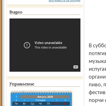
Все новости за сегодня
Видео
В субб
потяги
музыка
испуга
органи
пиво, 
Управление
фестив
?
Август, 2026
порчи 
«
‹
Сегодня
›
»
Пн
Вт
Ср
Чт
Пт
Сб
Вс