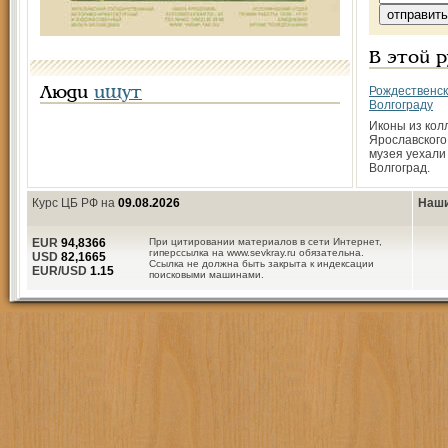
В этой 
Рождественск
Люди
ищут
Волгограду
Иконы из кол
Ярославского
музея уехали 
Волгоград.
Курс ЦБ РФ на
09.08.2026
Наши
EUR
94,8366
При цитировании материалов в сети Интернет,
гиперссылка на www.sevkray.ru обязательна.
USD
82,1665
Ссылка не должна быть закрыта к индексации
EUR/USD
1.15
поисковыми машинами.