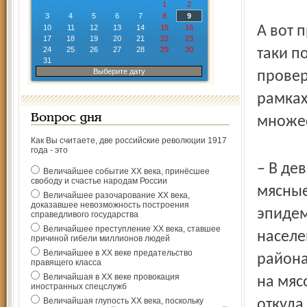
1
2
3
4
5
6
7
8
9
10
11
12
13
14
15
16
А вот 
17
18
19
20
21
22
23
24
25
26
27
28
29
30
таки п
31
Выберите дату
провер
рамках
Вопрос дня
множес
Как Вы считаете, две российские революции 1917
года - это
– В де
Величайшее событие ХХ века, принёсшее
свободу и счастье народам России
мясные
Величайшее разочарование ХХ века,
доказавшее невозможность построения
эпидем
справедливого государства
Величайшее преступление ХХ века, ставшее
населе
причиной гибели миллионов людей
Величайшее в ХХ веке предательство
района
правящего класса
Величайшая в ХХ веке провокация
на мяс
иностранных спецслужб
Величайшая глупость ХХ века, поскольку
откуда