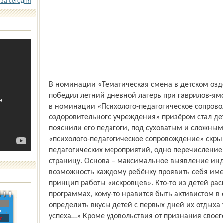
 за сегодня
В номинации «Тематическая смена в детском оз
победил летний дневной лагерь при гаврилов-ямс
в номинации «Психолого-педагогическое сопрово
оздоровительного учреждения» призёром стал дет
пояснили его педагоги, под суховатым и сложны
«психолого-педагогическое сопровождение» скры
педагогических мероприятий, одно перечисление
страницу. Основа – максимальное выявление инд
возможность каждому ребёнку проявить себя имен
принцип работы «искровцев». Кто-то из детей рас
программах, кому-то нравится быть активистом в
определить вкусы детей с первых дней их отдыха у
»
успеха…» Кроме удовольствия от признания свое
с