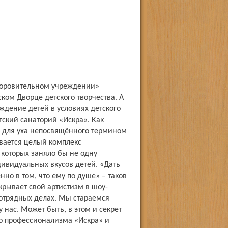
доровительном учреждении»
ком Дворце детского творчества. А
ждение детей в условиях детского
ский санаторий «Искра». Как
м для уха непосвящённого термином
вается целый комплекс
 которых заняло бы не одну
ивидуальных вкусов детей. «Дать
но в том, что ему по душе» – таков
крывает свой артистизм в шоу-
 отрядных делах. Мы стараемся
 нас. Может быть, в этом и секрет
го профессионализма «Искра» и