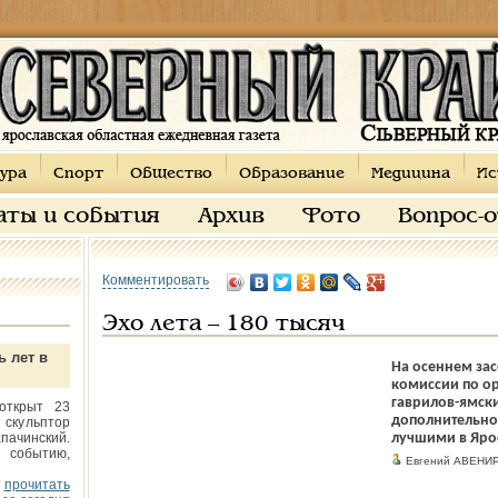
ура
Спорт
Общество
Образование
Медицина
Ис
аты и события
Архив
Фото
Вопрос-
Комментировать
Эхо лета – 180 тысяч
ь лет в
На осеннем за
комиссии по ор
гаврилов-ямск
открыт 23
дополнительно
 скульптор
пачинский.
лучшими в Ярос
 событию,
Евгений АВЕНИ
прочитать