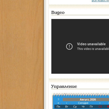
Все новости
Видео
Управление
?
Август, 2026
«
‹
Сегодня
›
Пн
Вт
Ср
Чт
Пт
Сб
В