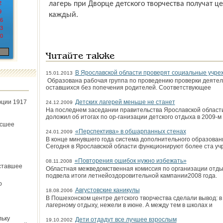
2
лагерь при Дворце детского творчества получат ц
9
каждый.
6
3
0
Читайте также
В Ярославской области проверят социальные учре
15.01.2013
Образована рабочая группа по проведению проверки деятел
оставшихся без попечения родителей. Соответствующее
юции 1917
Детских лагерей меньше не станет
24.12.2009
На последнем заседании правительства Ярославской области
доложил об итогах по ор-ганизации детского отдыха в 2009-м
ёсшее
«Перспектива» в обшарпанных стенах
24.01.2009
В конце минувшего года система дополнительного образован
Сегодня в Ярославской области функционируют более ста у
«Повторения ошибок нужно избежать»
08.11.2008
ставшее
Областная межведомственная комиссия по организации отды
подвела итоги летнейоздоровительной кампании2008 года.
о
Августовские каникулы
18.08.2006
В Пошехонском центре дет­ского творчества сделали вывод: в 
лагерному отдыху, нежели в июне. А между тем в школах и
льку
Дети отдадут все лучшее взрослым
19.10.2002