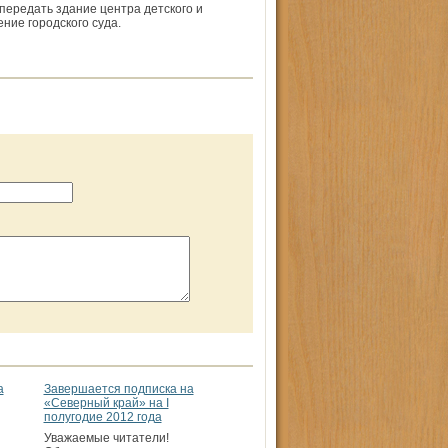
передать здание центра детского и
ние городского суда.
а
Завершается подписка на
«Северный край» на I
полугодие 2012 года
Уважаемые читатели!