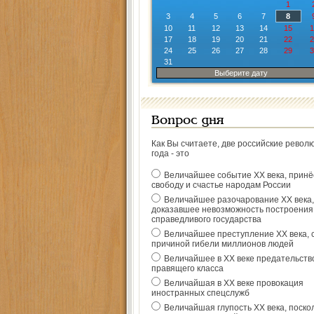
1
3
4
5
6
7
8
10
11
12
13
14
15
1
17
18
19
20
21
22
2
24
25
26
27
28
29
3
31
Выберите дату
Вопрос дня
Как Вы считаете, две российские револ
года - это
Величайшее событие ХХ века, прин
свободу и счастье народам России
Величайшее разочарование ХХ века,
доказавшее невозможность построения
справедливого государства
Величайшее преступление ХХ века, 
причиной гибели миллионов людей
Величайшее в ХХ веке предательств
правящего класса
Величайшая в ХХ веке провокация
иностранных спецслужб
Величайшая глупость ХХ века, поско