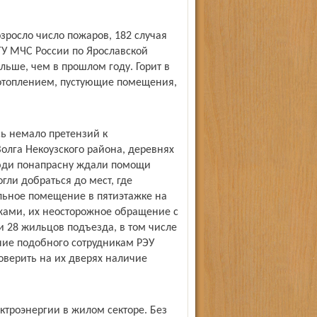
озросло число пожаров, 182 случая
ГУ МЧС России по Ярославской
льше, чем в прошлом году. Горит в
 отоплением, пустующие помещения,
ь немало претензий к
олга Некоузского района, деревнях
люди понапрасну ждали помощи
гли добраться до мест, где
льное помещение в пятиэтажке на
ами, их неосторожное обращение с
и 28 жильцов подъезда, в том числе
ние подобного сотрудникам РЭУ
оверить на их дверях наличие
троэнергии в жилом секторе. Без