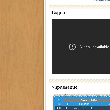
Все новости
Видео
Управление
?
Август, 2026
«
‹
Сегодня
›
Пн
Вт
Ср
Чт
Пт
Сб
В