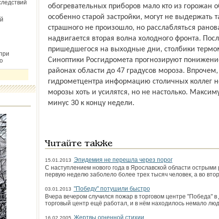
следствий
обог­ревательных приборов мало кто из горожан об
особенно старой застройки, могут не выдержать т
й
страшного не произошло, но расслабляться ранов
надвигается вторая волна холодного фронта. Пос
пришедшегося на выходные дни, столбики термом
при
Синоптики Росгидромета прогнозируют понижение
о
районах области до 47 градусов мороза. Впрочем
гидрометцентра информацию столичных коллег не
морозы хоть и усилятся, но не настолько. Максиму
минус 30 к концу недели.
Читайте также
Эпидемия не перешла через порог
15.01.2013
С наступлением нового года в Ярославской области острым
первую неделю заболело более трех тысяч человек, а во вто
"Победу" потушили быстро
03.01.2013
Вчера вечером случился пожар в торговом центре "Победа" 
торговый центр ещё работал, и в нём находилось немало люд
Жертвы огненной стихии
16.02.2005