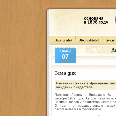
основана
в 1898 году
Политика
Экономика
Культ
Д
пятница
07
Тема дня
Памятник Ленина в Ярославле: пят
ожидании пьедестала
Памятник Ленину в Ярославле был 
декабря 1939 года. Авторы памятника -
Василий Козлов и архитектор Сергей Ка
О том, что предшествовало этому
рассказывается в публикуемом ...