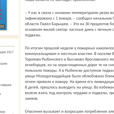
наша область не выглядит проблемной.
2
9
6
– У нас в связи с низкими температурами резко в
3
зафиксировано с 1 января, – сообщил начальник 
0
области Павел Барышев. – Это на 30 процентов бо
основном жилой сектор: частные дома с печным
подвалы.
По итогам прошлой недели у пожарных накопилос
юции 1917
коммунальщикам и местным властям. В поселке В
Торопово Рыбинского и Высоково Ярославского 
ёсшее
огнеборцев, из-за нерасчищенных дорог те не смо
полыхали пожары. А в Рыбинске доступное подва
улице Молодогвардейцев было облюбовано бомж
огнем привело к пожару. На время его ликвидаци
ставшее
8 детей, пришлось выводить на улицу. Во избежа
велели взять под контроль чердаки и подвалы, пр
о
замков.
Опасение вызывает и возросшее потребление элек
льку