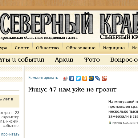
ура
Спорт
Общество
Образование
Медицина
Ис
аты и события
Архив
Фото
Вопрос-
Комментировать
Минус 47 нам уже не грозит
ь лет в
На минувшей н
произошел сраз
несколько тыся
открыт 23
замерзали в св
 скульптор
пачинский.
Ирина КОСУЛЬН
 событию,
прочитать