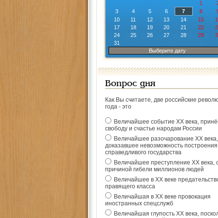
1
3
4
5
6
7
8
10
11
12
13
14
15
1
17
18
19
20
21
22
2
24
25
26
27
28
29
3
31
Выберите дату
Вопрос дня
Как Вы считаете, две российские револ
года - это
Величайшее событие ХХ века, прин
свободу и счастье народам России
Величайшее разочарование ХХ века,
доказавшее невозможность построения
справедливого государства
Величайшее преступление ХХ века, 
причиной гибели миллионов людей
Величайшее в ХХ веке предательств
правящего класса
Величайшая в ХХ веке провокация
иностранных спецслужб
Величайшая глупость ХХ века, поско