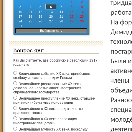
тридца
1
2
3
4
5
6
7
8
9
работа
10
11
12
13
14
15
16
17
18
19
20
21
22
23
На фор
24
25
26
27
28
29
30
31
Выберите дату
Демидо
технол
Вопрос дня
постар
Были и
Как Вы считаете, две российские революции 1917
года - это
активн
Величайшее событие ХХ века, принёсшее
свободу и счастье народам России
члены 
Величайшее разочарование ХХ века,
доказавшее невозможность построения
объед
справедливого государства
Величайшее преступление ХХ века, ставшее
Разноо
причиной гибели миллионов людей
Величайшее в ХХ веке предательство
специа
правящего класса
молодё
Величайшая в ХХ веке провокация
иностранных спецслужб
деятел
Величайшая глупость ХХ века, поскольку