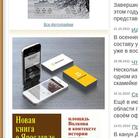
Завершил
этом год
представ
Все фотографии
Ид
21.10.2011
В осенне
составу 
уже в во
Чт
16.09.2011
Нескольк
одном из
скамейке
Се
10.11.2010
Ещё в ию
области 
своём оф
Пр
14.01.2010
В канун 