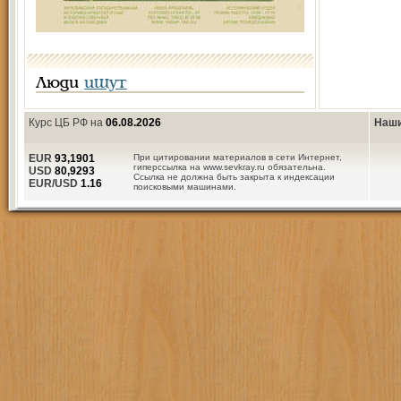
Люди
ищут
Курс ЦБ РФ на
06.08.2026
Наши
EUR
93,1901
При цитировании материалов в сети Интернет,
гиперссылка на www.sevkray.ru обязательна.
USD
80,9293
Ссылка не должна быть закрыта к индексации
EUR/USD
1.16
поисковыми машинами.