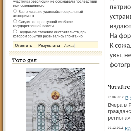
участники революций не осознавали последствий
ими совершённого
патрио
Всего лишь не удавшийся социальный
устраи
эксперимент
Следствие преступной слабости
издают
государственной власти
Неудачное стечение обстоятельств, при
На фор
котором события развивались спонтанно
К сожа
Архив
увы, н
Фото дня
фотогр
Читайте
В 
06.06.2012
Вчера в 
граждан­
региона»
Ка
02.12.2011