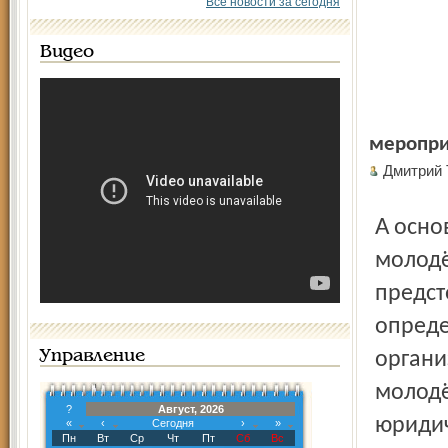
Все новости за сегодня
Видео
меропри
Дмитрий
А основной темой форума стало создание генеральной
молодё
предст
опреде
Управление
органи
молодё
?
Август, 2026
юридич
«
‹
Сегодня
›
»
Пн
Вт
Ср
Чт
Пт
Сб
Вс