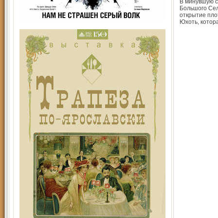
В минувшую с
Большого Сел
открытие пло
Юхоть, котор