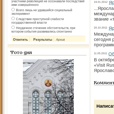
участники революций не осознавали последствий
Яр
19.01.2012
ими совершённого
...Яросл
Всего лишь не удавшийся социальный
междунар
эксперимент
звание «т
Следствие преступной слабости
государственной власти
Яр
Неудачное стечение обстоятельств, при
20.10.2011
котором события развивались спонтанно
Междунар
сегодня 
Архив
програм
Фото дня
Об
11.05.2011
В октябр
«Visit R
Ярослав
Коммен
Написа