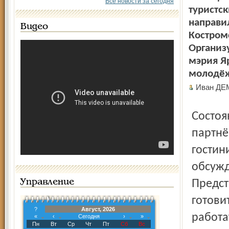
Все новости за сегодня
туристс
направи
Видео
Костромс
Организ
мэрия Я
молодёж
Иван Д
Состояние и перспективы развития гостиничной отрасли,
партнё
гостин
обсужд
Управление
Предст
готови
?
Август, 2026
работа
«
‹
Сегодня
›
»
Пн
Вт
Ср
Чт
Пт
Сб
Вс