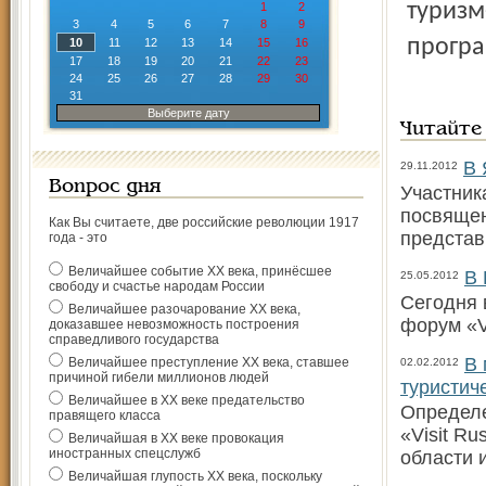
туризм
1
2
3
4
5
6
7
8
9
програ
10
11
12
13
14
15
16
17
18
19
20
21
22
23
24
25
26
27
28
29
30
31
Выберите дату
Читайте
В 
29.11.2012
Вопрос дня
Участник
посвящен
Как Вы считаете, две российские революции 1917
представ
года - это
Величайшее событие ХХ века, принёсшее
В 
25.05.2012
свободу и счастье народам России
Сегодня 
Величайшее разочарование ХХ века,
форум «V
доказавшее невозможность построения
справедливого государства
В 
Величайшее преступление ХХ века, ставшее
02.02.2012
причиной гибели миллионов людей
туристич
Величайшее в ХХ веке предательство
Определе
правящего класса
«Visit R
Величайшая в ХХ веке провокация
иностранных спецслужб
области 
Величайшая глупость ХХ века, поскольку