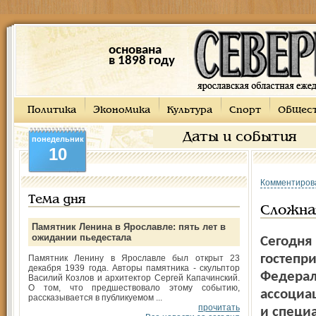
основана
в 1898 году
Политика
Экономика
Культура
Спорт
Общес
Даты и события
понедельник
10
Комментиров
Тема дня
Сложная
Памятник Ленина в Ярославле: пять лет в
ожидании пьедестала
Сегодня
гостепр
Памятник Ленину в Ярославле был открыт 23
декабря 1939 года. Авторы памятника - скульптор
Федераль
Василий Козлов и архитектор Сергей Капачинский.
О том, что предшествовало этому событию,
ассоциа
рассказывается в публикуемом ...
прочитать
и специ