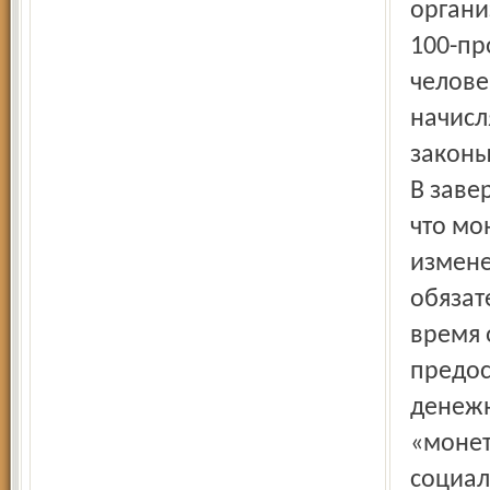
органи
100-пр
челове
начисл
законы
В заве
что мо
измене
обязат
время 
предос
денеж
«монет
социал