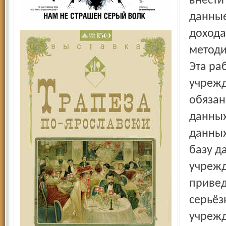
внести
данные
дохода
методи
Эта ра
учрежд
обязан
данных
данных
базу д
учрежд
привед
серьёз
учрежд