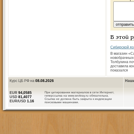
В этой 
Сибирской яз
В магазин «С
новобрачных»
Толбухина по
доставила ко
показался
Курс ЦБ РФ на
08.08.2026
Наши
EUR
94,0585
При цитировании материалов в сети Интернет,
гиперссылка на www.sevkray.ru обязательна.
USD
81,4077
Ссылка не должна быть закрыта к индексации
EUR/USD
1.16
поисковыми машинами.