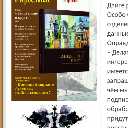
Дайте 
Особо 
отделе
данные
Оправд
– Дела
интере
имеетс
запраш
чём мы
подпис
обрабо
придут