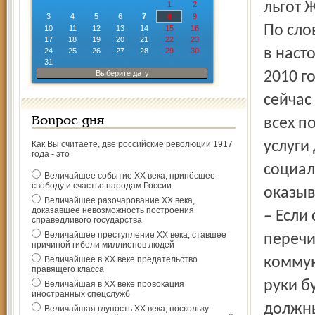
льгот 
1
2
3
4
5
6
7
8
9
По сло
10
11
12
13
14
15
16
17
18
19
20
21
22
23
в наст
24
25
26
27
28
29
30
31
Выберите дату
2010 г
сейчас
Вопрос дня
всех п
услуги
Как Вы считаете, две российские революции 1917
года - это
социал
Величайшее событие ХХ века, принёсшее
свободу и счастье народам России
оказыв
Величайшее разочарование ХХ века,
доказавшее невозможность построения
– Если
справедливого государства
Величайшее преступление ХХ века, ставшее
перечи
причиной гибели миллионов людей
Величайшее в ХХ веке предательство
коммун
правящего класса
руки б
Величайшая в ХХ веке провокация
иностранных спецслужб
должны
Величайшая глупость ХХ века, поскольку