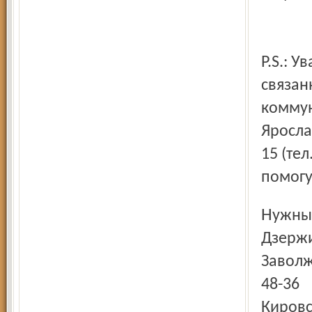
P.S.: 
связан
коммун
Яросла
15 (тел
помогу
Нужн
Дзержи
Заволж
48-36
Кировс