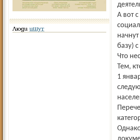
деятел
А вот 
социал
Люди
ищут
начнут
базу) 
Что не
Тем, к
1 янва
следую
населе
Перече
катего
Однако
докуме