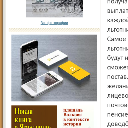
получа
выплат
каждой
Все фотографии
льготн
Самое 
льготн
будут 
сможет
постав
желани
лицево
почтов
пенсие
доведё