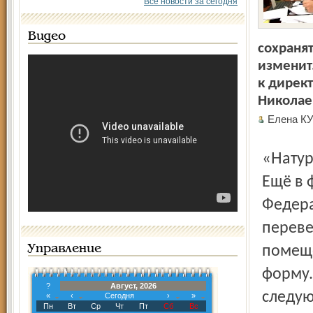
Все новости за сегодня
Видео
сохраня
изменит
к дирек
Никола
Елена 
«Нат
Ещё в 
Федера
переве
Управление
помеще
форму.
?
Август, 2026
следую
«
‹
Сегодня
›
»
Пн
Вт
Ср
Чт
Пт
Сб
Вс