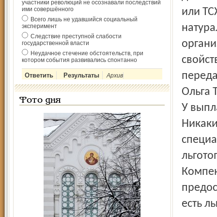
участники революций не осознавали последствий
ими совершённого
или ТС
Всего лишь не удавшийся социальный
натура
эксперимент
Следствие преступной слабости
органи
государственной власти
Неудачное стечение обстоятельств, при
свойст
котором события развивались спонтанно
переда
Архив
Ольга 
Фото дня
У выпл
Никаки
специа
льгото
Компен
предос
есть л