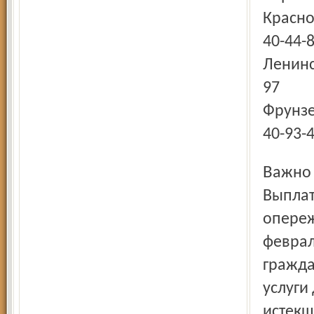
Красно
40-44-
Ленинск
97
Фрунзе
40-93-
Важно
Выплат
опереж
феврал
гражда
услуги
истекш