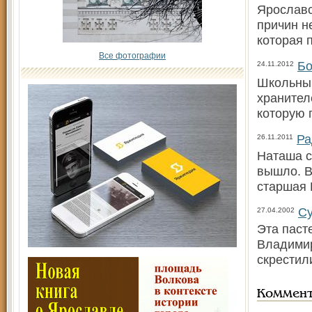
Ярославс
причин н
которая 
Все фотографии
Бо
24.11.2012
Школьный
хранител
которую 
Ра
26.11.2011
Наташа с 
вышло. В
старшая 
Су
27.04.2002
Эта паст
Владимир
скрестил
Коммен