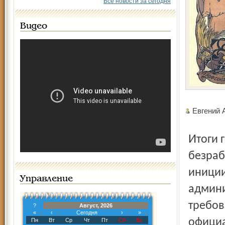
Все новости за сегодня
Видео
Евгений
Итоги года показали, что все (!) мероприятия по борьбе с
безраб
иниции
Управление
админи
требов
?
Август, 2026
«
‹
Сегодня
›
»
официа
Пн
Вт
Ср
Чт
Пт
Сб
Вс