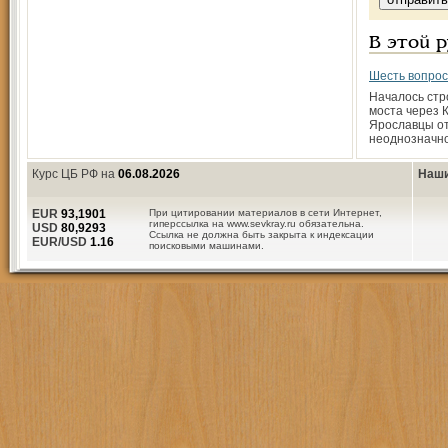
В этой 
Шесть вопрос
Началось стр
моста через 
Ярославцы от
неоднозначно
Курс ЦБ РФ на
06.08.2026
Наши
EUR
93,1901
При цитировании материалов в сети Интернет,
гиперссылка на www.sevkray.ru обязательна.
USD
80,9293
Ссылка не должна быть закрыта к индексации
EUR/USD
1.16
поисковыми машинами.