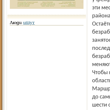
эти ме
района
Люди
ищут
Остаёт
безраб
занято
послед
безраб
меняют
Чтобы 
област
Маршру
до сам
шести 