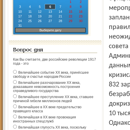
1
2
меропр
3
4
5
6
7
8
9
10
11
12
13
14
15
16
заплан
17
18
19
20
21
22
23
24
25
26
27
28
29
30
31
правил
Выберите дату
неожид
совета
Вопрос дня
Админи
Как Вы считаете, две российские революции 1917
года - это
данным
Величайшее событие ХХ века, принёсшее
кризис
свободу и счастье народам России
Величайшее разочарование ХХ века,
832 за
доказавшее невозможность построения
справедливого государства
безраб
Величайшее преступление ХХ века, ставшее
причиной гибели миллионов людей
докриз
Величайшее в ХХ веке предательство
правящего класса
10 тыс
Величайшая в ХХ веке провокация
иностранных спецслужб
Однако
Величайшая глупость ХХ века, поскольку