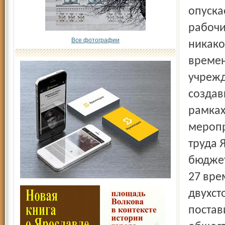
опуска
рабочи
Все фотографии
никако
времен
учрежд
создав
рамках
меропр
труда 
бюджет
27 вре
двухст
постав