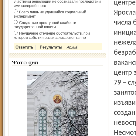
центре
участники революций не осознавали последствий
ими совершённого
Яро­сл
Всего лишь не удавшийся социальный
эксперимент
числа 
Следствие преступной слабости
государственной власти
инициа
Неудачное стечение обстоятельств, при
котором события развивались спонтанно
нежела
Архив
безраб
ваканс
Фото дня
центр 
79 – с
занято
изъяви
создан
невос
Несмот