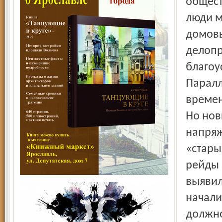
общест
люди м
домовы
делопр
благоу
Паралл
времен
Но нов
напряж
«стары
рейды 
выявил
начали
должно