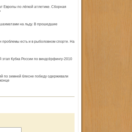
т Европы по лёгкой атлетике. Сборная
»
шахматами на льду. В прошедшие
ти проблемы есть и в рыболовном спорте. На
 этап Кубка России по виндсёрфингу-2010
ий по зимней блесне победу одерживали
конце