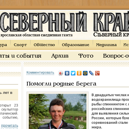
ура
Спорт
Общество
Образование
Медицина
Ис
аты и события
Архив
Фото
Вопрос-
Комментировать
Помогли родные берега
ь лет в
В двадцатых числах 
водохранилища прош
рыбы спиннингом с 
открыт 23
российских спиннинг
 скульптор
пачинский.
для выявления силь
 событию,
России, которые бук
соревнований стали
прочитать
мира.