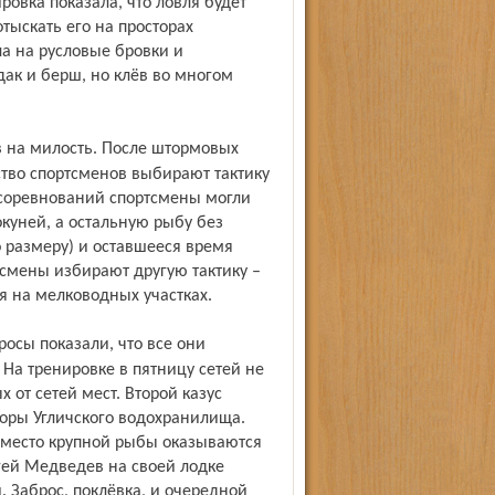
ровка показала, что ловля будет
отыскать его на просторах
а на русловые бровки и
ак и берш, но клёв во многом
.
тво спортсменов выбирают тактику
 соревнований спортсмены могли
куней, а остальную рыбу без
о размеру) и оставшееся время
тсмены избирают другую тактику –
я на мелководных участках.
На тренировке в пятницу сетей не
 от сетей мест. Второй казус
оры Угличского водохранилища.
вместо крупной рыбы оказываются
ей Медведев на своей лодке
 Заброс, поклёвка, и очередной