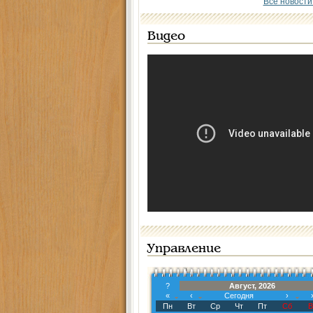
Все новости
Видео
Управление
?
Август, 2026
«
‹
Сегодня
›
Пн
Вт
Ср
Чт
Пт
Сб
В