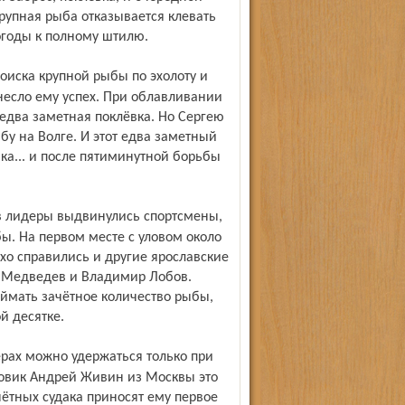
рупная рыба отказывается клевать
огоды к полному штилю.
несло ему успех. При облавливании
два заметная по­клёвка. Но Сергею
бу на Волге. И этот едва заметный
а... и после пятиминутной борьбы
ы. На первом месте с уловом около
хо справились и другие ярославские
й Медведев и Владимир Лобов.
оймать зачётное количество рыбы,
ой десятке.
овик Андрей Живин из Москвы это
чётных судака приносят ему первое