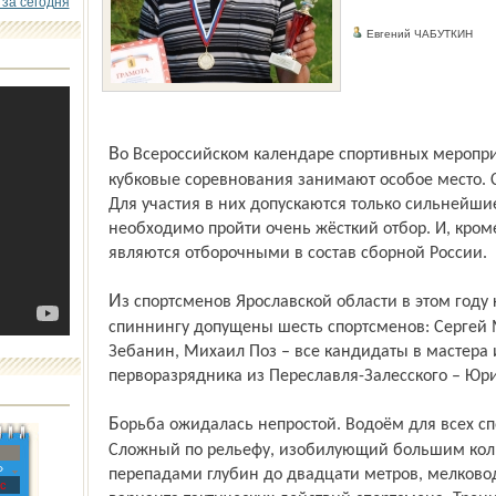
 за сегодня
Евгений ЧАБУТКИН
Во Всероссийском календаре спортивных мероприятий по рыболовному спорту
кубковые соревнования занимают особое место. 
Для участия в них допускаются только сильнейшие
необходимо пройти очень жёсткий отбор. И, кроме
являются отборочными в состав сборной России.
Из спортсменов Ярослав­ской области в этом году к участию в Кубке России по
спиннингу допущены шесть спортсменов: Сергей
Зебанин, Михаил Поз – все кандидаты в мастера 
перворазрядника из Переславля-Залесского – Юр
Борьба ожидалась непростой. Водоём для всех спортсменов абсолютно незнакомый.
Сложный по рельефу, изобилующий большим кол
»
перепадами глубин до двадцати метров, мелков
с