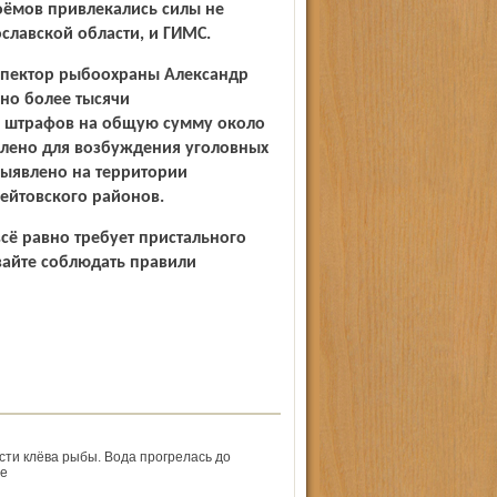
оёмов привлекались силы не
славской области, и ГИМС.
спектор рыбоохраны Александр
ено более тысячи
 штрафов на общую сумму около
влено для возбуждения уголовных
выявлено на территории
рейтовского районов.
сё равно требует пристального
айте соблюдать правили
сти клёва рыбы. Вода прогрелась до
се