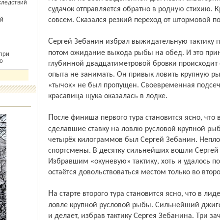
следствий
судачок отправляется обратно в родную стихию. К
й
совсем. Сказался резкий переход от штормовой п
Сергей Зебанин избрал выжидательную тактику поиска крупной рыбы по эхолоту и
потом ожидание выхода рыбы на обед. И это при
при
о
глубинной двадцатиметровой бровки происходит е
опыта не занимать. Он привык ловить крупную ры
«тычок» не был пропущен. Своевременная подсечк
красавица щука оказалась в лодке.
После финиша первого тура становится ясно, что в лидеры выдвинулись спортсмены,
сделавшие ставку на ловлю русловой крупной рыб
четырёх килограммов был Сергей Зебанин. Непло
спортсмены. В десятку сильнейших вошли Серге
Избравшим «окуневую» тактику, хоть и удалось п
остаётся довольствоваться местом только во втор
На старте второго тура становится ясно, что в лидерах можно удержаться только при
ловле крупной русловой рыбы. Сильнейший джиг
и делает, избрав тактику Сергея Зебанина. Три за