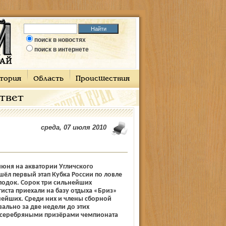
поиск в новостях
поиск в интернете
тория
Область
Происшествия
ответ
среда, 07 июля 2010
июня на акватории Угличского
ёл первый этап Кубка России по ловле
лодок. Сорок три сильнейших
иста приехали на базу отдыха «Бриз»
нейших. Среди них и члены сборной
вально за две недели до этих
 серебряными призёрами чемпионата