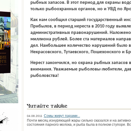
рыбных запасов. В этот период для охраны вод
только рыбоохранных органов, но и УВД по Яро
Как нам сообщил старший государственный ин
Прибылов, в период нереста в 2010 году выявл
административных правонарушений. Наложено
миллиона рублей. Более ста материалов напра
дел. Наибольшее количество нарушений было 
Некрасовского, Тутаевского, Пошехонского и Б
Нерест закончился, но охрана рыбных запасов в
внимания. Уважаемые рыболовы-любители, дав
рыболовства!
Читайте также
Сомы живут парами...
04.08.2011
Почти месяц изнуряющей жары сильно сказался и на активно
состояния парного молока, и рыба была в полном ступоре. В