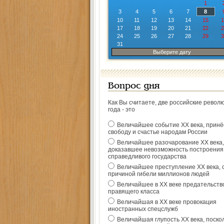
1
3
4
5
6
7
8
10
11
12
13
14
15
1
17
18
19
20
21
22
2
24
25
26
27
28
29
3
31
Выберите дату
Вопрос дня
Как Вы считаете, две российские револ
года - это
Величайшее событие ХХ века, прин
свободу и счастье народам России
Величайшее разочарование ХХ века,
доказавшее невозможность построения
справедливого государства
Величайшее преступление ХХ века, 
причиной гибели миллионов людей
Величайшее в ХХ веке предательств
правящего класса
Величайшая в ХХ веке провокация
иностранных спецслужб
Величайшая глупость ХХ века, поско