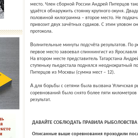
место. Член сборной России Андрей Питерцов такж
удаётся обнаружить стоянку крупного окуня. Двадц
половиной килограмма – второе место. Не подкач
привозит двух зачётных судаков. С этим уловом о
протокола.
Волнительные минуты подсчёта результатов. По результатам двух дней соревнований
первое место завоевал спиннингист из Ярославля 
На втором месте представитель Татарстана Андрей
ступеньку пьедестала поднялся неоднократный п
Питерцов из Москвы (сумма мест – 12).
А для борьбы с сетями была вызвана Угличская рыбинспекция. За время
соревнований было снято более пяти километров 
результат.
ДАВАЙТЕ СОБЛЮДАТЬ ПРАВИЛА РЫБОЛОВСТВА
Описанные выше соревнования проходили посл