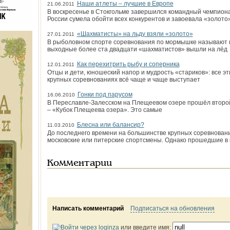
Наши атлеты – лучшие в Европе
21.06.2011
В воскресенье в Стокгольме завершился командный чемпиона
России сумела обойти всех конкурентов и завоевала «золото
«Шахматисты» на льду взяли «золото»
27.01.2011
В рыболовном спорте соревнования по мормышке называют 
выходные более ста двадцати «шахматистов» вышли на лёд
Как перехитрить рыбу и соперника
12.01.2011
Отцы и дети, юношеский напор и мудрость «стариков»: все э
крупных соревнованиях всё чаще и чаще выступает
Гонки под парусом
16.06.2010
В Переславле-Залесском на Плещеевом озере прошёл второй
– «Кубок Плещеева озера». Это самые
Блесна или балансир?
11.03.2010
До последнего времени на большинстве крупных соревнован
московские или питерские спортсмены. Однако прошедшие в 
Комментарии
Написать комментарий
Подписаться на обновления
или введите имя: