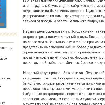
варианта тактических действий спортсмена. Трени
2
9
очень трудная. Окунь ещё не собрался в котлы, и 
6
водохранилища было очень непросто. Щука отошл
3
распределилась по ним. Преимущество давали суд
0
зависел от погоды и работы Угличского гидроузла
Первый день соревнований. Погода сменила гнев на милость. После штормовых
ветров и грозы наступил полный штиль. Большинс
по ловле окуня. Закрыться окунями (по правилам
представить на взвешивание не более двадцати о
юции 1917
ограничения по количеству, но с ограничением п
посвятить ловле щуки и судака. Ярославские спор
ёсшее
ловля крупной рыбы на глубинных бровках и окун
И первый казус произошёл в заливах. Первые забросы показали, что все они
ставшее
заполнены... сетями. Постарались «отдыхающие». 
было. Вместо ловли рыбы начинается поиск чистых
о
происходит со спортсменами, ушедшими на прост
Найденные на тренировке перспективные места 
заполненными мелким незачётным судаком. Серг
льку
мечется по всей выделенной для ловли акватории.