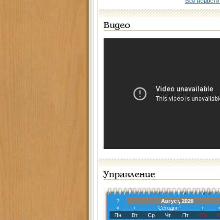
Все новости
Видео
Управление
?
Август, 2026
«
‹
Сегодня
›
Пн
Вт
Ср
Чт
Пт
Сб
В