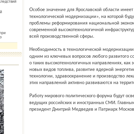
следствий
Особое значение для Ярославской области имеет секция «Государство как инструмент
й
технологической модернизации», на которой буду
проблемы реформирования на­циональной эконом
современной высокотехнологичной инфраструкту
при
всей производственной сферы.
о
Необходимость в технологической модернизации является на сегодняшний день
одним из ключевых вопросов любого развитого со
о таких высокотехнологичных направлениях, как 
новых видов топлива, развитие ядерной энергет
технологии, здравоохранение и производ­ство ле
этих направлений активно развиваются на террит
Работу мирового политического форума будут освещать более 400 журналистов
ведущих российских и иностранных СМИ. Главным
президент Дмитрий Медведев и Патриарх Московс