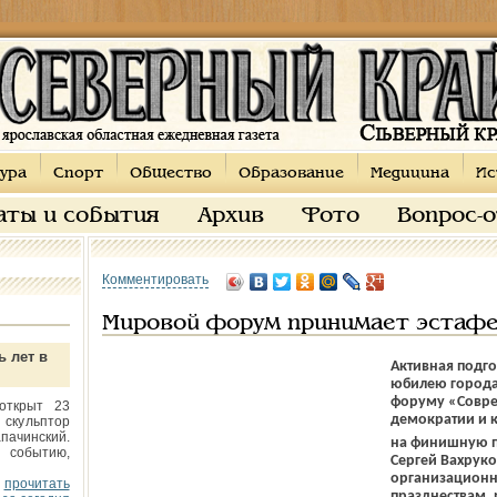
ура
Спорт
Общество
Образование
Медицина
Ис
аты и события
Архив
Фото
Вопрос-
Комментировать
Мировой форум принимает эстафе
ь лет в
Активная подго
юбилею города
форуму «Совре
открыт 23
демократии и 
 скульптор
пачинский.
на финишную п
 событию,
Сергей Вахрук
организационн
прочитать
празднествам, р