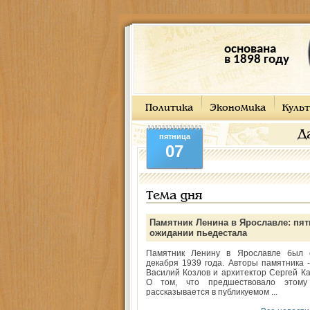
основана
в 1898 году
Политика
Экономика
Культ
Д
пятница
07
Тема дня
Памятник Ленина в Ярославле: пят
ожидании пьедестала
Памятник Ленину в Ярославле был 
декабря 1939 года. Авторы памятника -
Василий Козлов и архитектор Сергей Ка
О том, что предшествовало этому
рассказывается в публикуемом ...