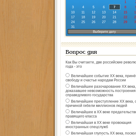
1
3
4
5
6
7
8
10
11
12
13
14
15
1
17
18
19
20
21
22
2
24
25
26
27
28
29
3
31
Выберите дату
Вопрос дня
Как Вы считаете, две российские револ
года - это
Величайшее событие ХХ века, прин
свободу и счастье народам России
Величайшее разочарование ХХ века,
доказавшее невозможность построения
справедливого государства
Величайшее преступление ХХ века, 
причиной гибели миллионов людей
Величайшее в ХХ веке предательств
правящего класса
Величайшая в ХХ веке провокация
иностранных спецслужб
Величайшая глупость ХХ века, поско