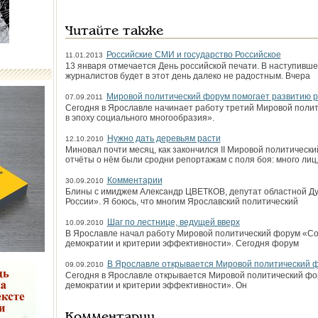
Читайте также
Российские СМИ и государство Российское
11.01.2013
13 января отмечается День российской печати. В наступивше
журналистов будет в этот день далеко не радостным. Вчера
Мировой политический форум помогает развитию р
07.09.2011
Сегодня в Ярославле начинает работу третий Мировой поли
в эпоху социального многообразия».
Нужно дать деревьям расти
12.10.2010
Миновал почти месяц, как закончился II Мировой политическ
отчёты о нём были сродни репортажам с поля боя: много лиц
Комментарии
30.09.2010
Блины с имиджем Александр ЦВЕТКОВ, депутат областной Д
России». Я боюсь, что многим Яро­славский политический
Шаг по лестнице, ведущей вверх
10.09.2010
В Ярославле начал работу Мировой политический форум «Со
демократии и критерии эффективности». Сегодня форум
В Ярославле открывается Мировой политический 
09.09.2010
Сегодня в Ярославле открывается Мировой политический фо
демократии и критерии эффективности». Он
Комментарии