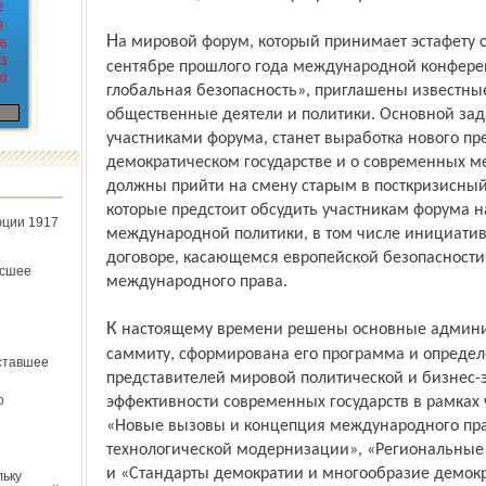
2
9
На мировой форум, который принимает эстафету от состоявшейся в Ярославле в
6
3
сентябре прошлого года международной конфере
0
глобальная безопасность», приглашены известны
общественные деятели и политики. Основной зад
участниками форума, станет выработка нового п
демократическом государстве и о современных 
должны прийти на смену старым в посткризисный
которые предстоит обсудить участникам форума н
юции 1917
международной политики, в том числе инициати
договоре, касающемся европейской безопасности
ёсшее
международного права.
К настоящему времени решены основные административные вопросы в подготовке к
саммиту, сформирована его программа и определе
ставшее
представителей мировой политической и бизнес-
о
эффективности современных государств в рамках 
«Новые вызовы и концепция международного прав
технологической модернизации», «Региональные
и «Стандарты демократии и многообразие демокр
льку