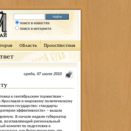
поиск в новостях
поиск в интернете
тория
Область
Происшествия
ответ
среда, 07 июля 2010
ту
товка к сентябрьским торжествам –
 Ярославля и мировому политическому
менное государство: стандарты
критерии эффективности» – вышла
рямую. В начале недели губернатор
ов, возглавляющий региональный
ый комитет по подготовке к
ассказал, как будут проходить эти