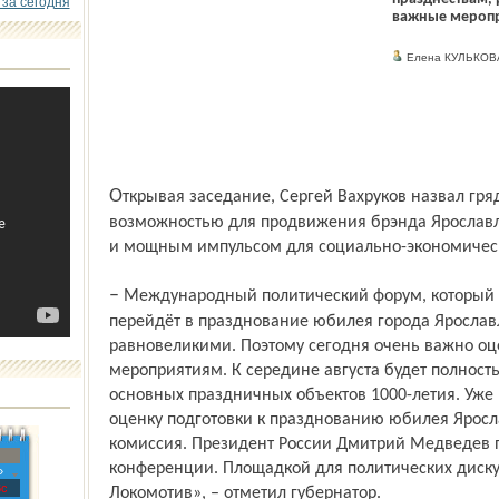
 за сегодня
важные мероп
Елена КУЛЬКОВ
Открывая заседание, Сергей Вахруков назвал грядущие события уникальной
возможно­стью для продвижения брэнда Ярославл
и мощным импульсом для социально-экономическ
– Международный политический форум, который откроется 9 – 10 сентября, плавно
перейдёт в празднование юбилея города Ярослав
равновеликими. Поэтому сегодня очень важно оце
мероприятиям. К середине августа будет полност
основных праздничных объектов 1000-летия. Уже
оценку подготовки к празднованию юбилея Яросл
комиссия. Президент России Дмитрий Медведев п
конференции. Площадкой для политических диску
»
с
Локомотив», – отметил губернатор.