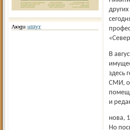
Никити
других
сегодн
Люди
ищут
профес
«Север
В августе 1991 года КПСС была упразднена, а всё её
имущес
здесь 
СМИ, о
помеще
и реда
нова, 1, строился на деньги, заработанные журналистами.
Но пос