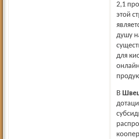
2,1 пр
этой с
являет
душу н
сущест
для ки
онлайн
продук
В
Шве
дотаци
субсид
распро
коопер