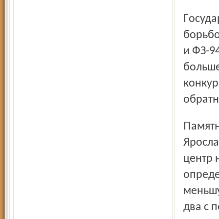
Государство Российское сегодня сильно озабочено
борьбо
и ФЗ-9
больше
конкур
обратн
Памятником этому закону стал, например, подаренный
Яросла
центр 
опреде
меньшу
два с 