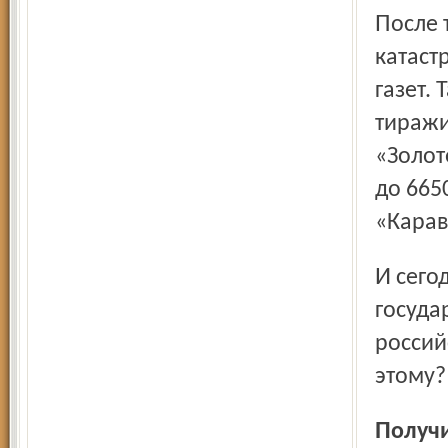
После такого бесплатного «коврового газетометания»
катаст
газет.
тиражи
«Золот
до 665
«Карав
И сегодня «РГ-неделя» продолжает выходить на
госуда
россий
этому?
Получ