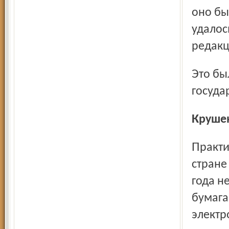
оно бы
удалос
редакц
Это была первая несправедливость, допущенная
госуда
Круше
Практически все средства массовой информации в нашей
стране
года н
бумага
электр