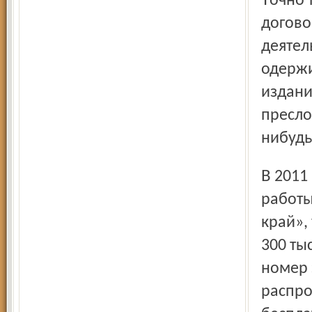
Точно так же складывается ситуация с работой по
догово
деятел
одержи
издани
пресло
нибудь
В 2011 году конкурс на информационное обеспечение
работы
край»,
300 ты
номер 
распро