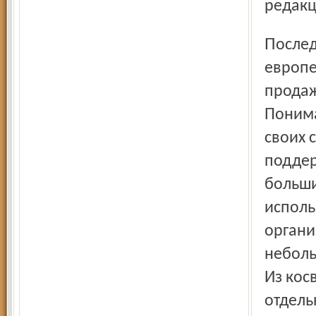
редакц
Последствиями мирового финансового кризиса для
европе
продаж
Понима
своих 
поддер
больши
исполь
органи
неболь
Из кос
отдель