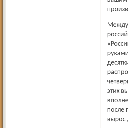
вашим 
произв
Между тем именно в такой ситуации оказались все
россий
«Росси
руками
десятк
распро
четвер
этих в
вполне
после 
вырос 