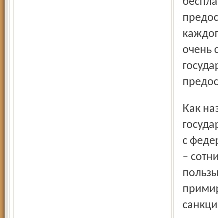
беспла
предос
каждог
очень 
госуда
предос
Как называется такая ситуация, когда при попустительстве
госуда
с феде
– сотн
пользы
примир
санкци