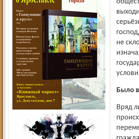
общест
выходи
серьёз
господ
не скл
изнача
госуда
услови
Было 
Вряд ли кто-то будет спорить, что громадную роль в
происх
переме
гражда