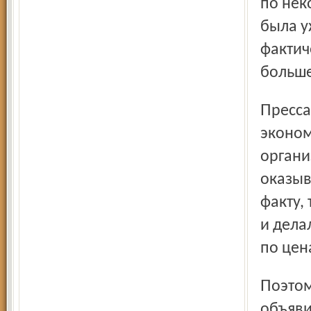
по нек
была у
фактич
больше
Пресса тогда оказалась в абсолютно уникальной для
эконом
органи
оказыв
факту,
и дела
по цен
Поэтому многие СМИ, в том числе – и «Северный край»,
объяви