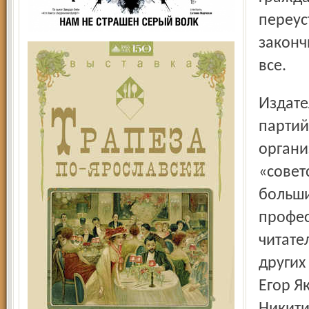
переус
законч
все.
Издателями газет в те времена выступали только
партий
органи
«совет
больши
профес
читате
других
Егор Я