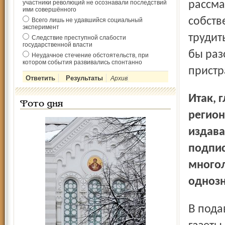
участники революций не осознавали последствий
рассма
ими совершённого
собств
Всего лишь не удавшийся социальный
эксперимент
трудить
Следствие преступной слабости
государственной власти
бы разо
Неудачное стечение обстоятельств, при
котором события развивались спонтанно
пристр
Архив
Итак, главный вопрос дня: может ли ежедневная
Фото дня
регион
издава
подпис
многол
однозн
В подавляющем большинстве регионов ежедневные