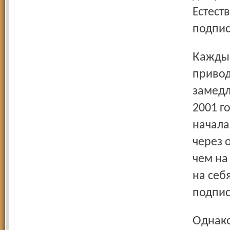
Естест
подпис
Каждый год росли тарифы на доставку газет, что
привод
замедл
2001 г
начала
через 
чем на
на себ
подпис
Однако у почтовиков эта акция газеты не вызвала ничего,