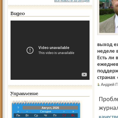
Все новости за сегодня
Видео
выход е
неделе 
Есть ли
ежеднев
поддерж
странах
Андрей Г
Управление
Проблему сегодняшнего кризиса в отечественной
журнал
?
Август, 2026
«
‹
Сегодня
›
»
Пн
Вт
Ср
Чт
Пт
Сб
Вс
качеств