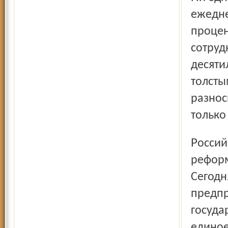
ежедне
процен
сотруд
десяти
толсты
разнос
только
Российская почта за последние 20 лет пережила не одну
реформ
Сегодн
предпр
госуда
единое