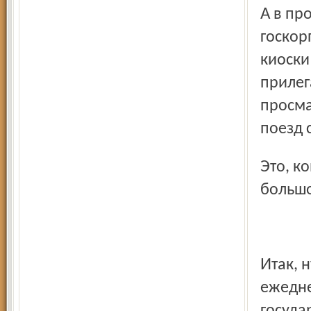
А в прошлом году под лозунгом борьбы с терроризмом
госкор
киоски
прилег
просма
поезд 
Это, конечно, для газет просто мелкая пакость, но
большо
Итак, нужны ли ещё какие-то объяснения, почему
ежедне