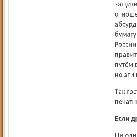
защити
отноше
абсурд
бумагу
России
правит
путём 
но эти
Так государство нанесло третий серьёзный удар в спину
печатн
Если 
Ни одна газета, распространяющаяся по подписке (а