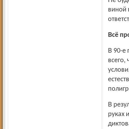
Не будем считать эту ситуацию прямой и сознательной
виной 
ответс
Всё п
В 90-е годы в суперсжатые сроки прошла приватизация
всего,
услови
естест
полигр
В результате целлюлозно-бумажная отрасль оказалась в
руках 
диктов