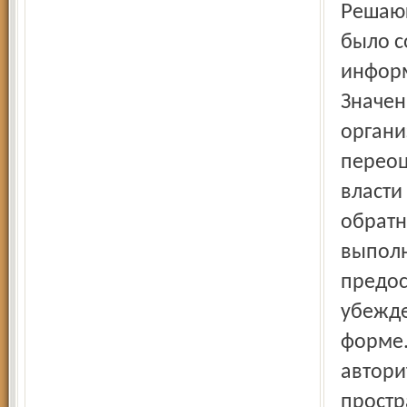
Решающим элементом для выживания ежедневных газет
было с
информ
Значен
органи
переоц
власти
обратн
выполн
предос
убежде
форме.
автори
простр