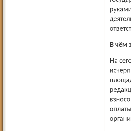
госуда
руками
деятел
ответс
В чём
На сегодняшний день господдержка «Северного края»
исчерп
площад
редакц
взносо
оплаты
органи