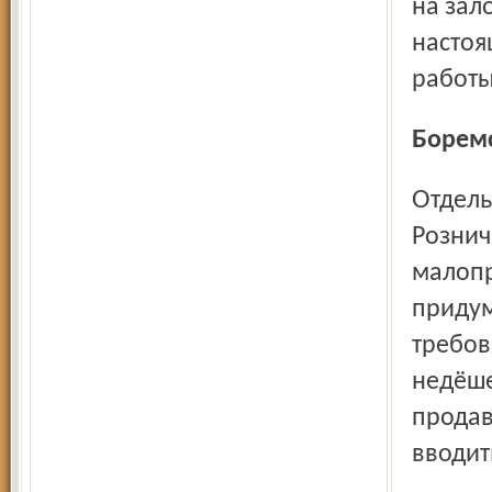
на зал
настоя
работы
Борем
Отдельная статья – борьба с газетными киосками.
Рознич
малопр
придум
требов
недёше
продав
вводит