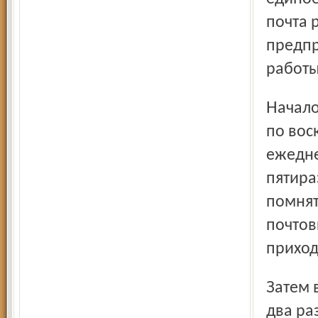
почта 
предпр
работы
Началось всё с того, что почта перестала разносить газеты
по вос
ежедне
пятира
помнят
почтов
приход
Затем в сельской местности начали разносить газеты по
два ра