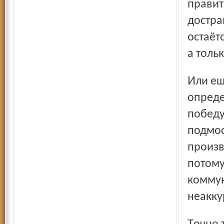
правит
достра
остаёт
а толь
Или ещё пример. В прошлом году на аукционе по
опреде
победу
подмос
произв
потому
коммун
неакку