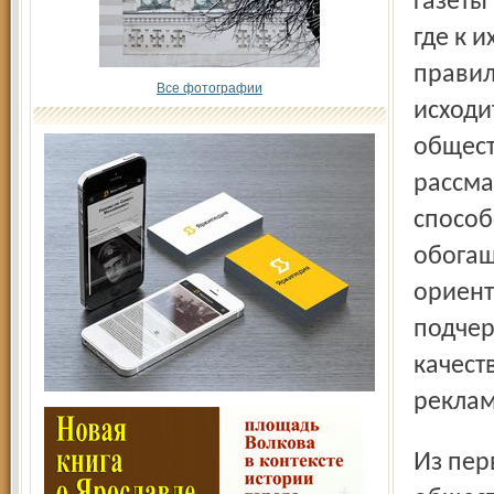
газеты
где к 
правил
Все фотографии
исходи
общест
рассма
способ
обогащ
ориент
подчер
качест
реклам
Из первого вопроса вытекает второй: почему