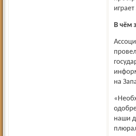
играет
В чём
Ассоциация распространителей печатной продукции
провел
госуда
информ
на Зап
«Необходимость господдержки периодики была
одобре
наши д
плюрал