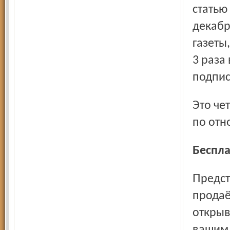
статью
декабр
газеты
3 раза
подпис
Это четвёртое предательство государственной структуры
по от
Бесп
Представьте себе ситуацию: вы открыли хлебопекарню и
продаё
открыв