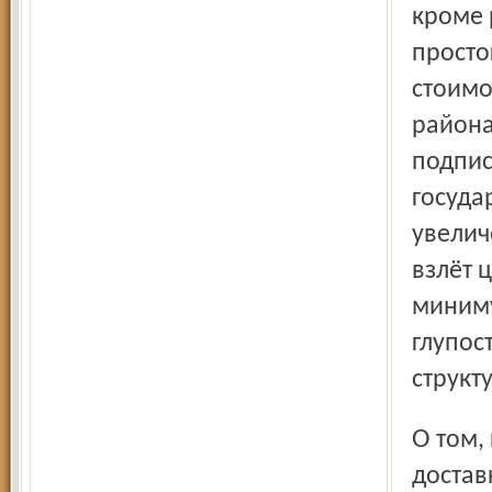
кроме 
просто
стоимо
района
подпис
госуда
увеличе
взлёт 
миниму
глупос
структ
О том, как безобразно сегодня работает почта по
достав