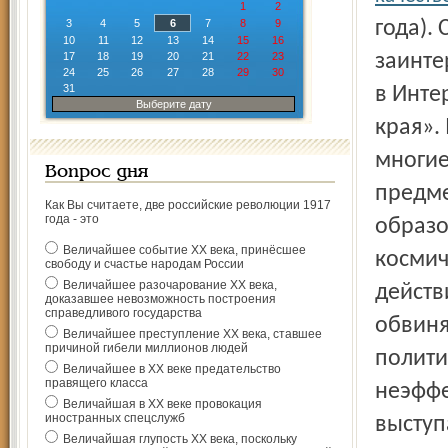
1
2
3
4
5
6
7
8
9
года).
10
11
12
13
14
15
16
17
18
19
20
21
22
23
заинте
24
25
26
27
28
29
30
31
в Инте
Выберите дату
края».
многие
Вопрос дня
предме
Как Вы считаете, две российские революции 1917
года - это
образо
Величайшее событие ХХ века, принёсшее
космич
свободу и счастье народам России
Величайшее разочарование ХХ века,
действ
доказавшее невозможность построения
справедливого государства
обвиня
Величайшее преступление ХХ века, ставшее
причиной гибели миллионов людей
полити
Величайшее в ХХ веке предательство
правящего класса
неэффе
Величайшая в ХХ веке провокация
иностранных спецслужб
выступ
Величайшая глупость ХХ века, поскольку