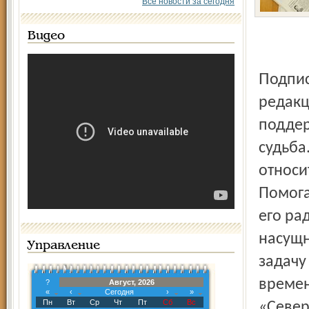
Все новости за сегодня
Видео
Подписная кампания – важный период в жизни любой
редакц
поддер
судьба
относи
Помога
его ра
насущн
Управление
задачу
времен
?
Август, 2026
«
‹
Сегодня
›
»
Пн
Вт
Ср
Чт
Пт
Сб
Вс
«Север