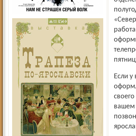
полуго
«Север
работа
оформи
телепр
пятниц
Если у вас нет возможности лично прийти на почту для
оформл
своего
вашем 
позвон
яросла