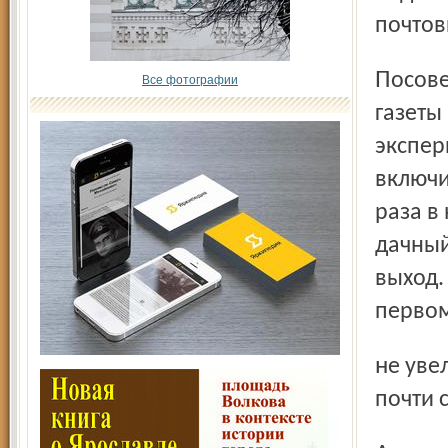
почтов
Посоветовавшись с читательским активом, редакция
Все фотографии
газеты
экспер
включи
раза в 
дачный
выход.
первом
не увеличивать стоимость подписки: экономия составит
почти 