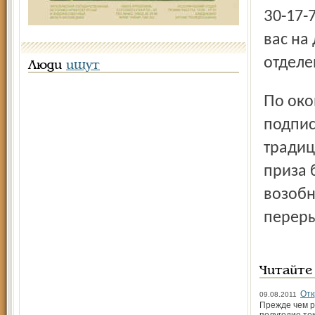
30-17-72 – и почтальон зайдёт к вам и оформит подписку у
вас на
отделе
Люди
ищут
По окончании подписки на 2-е полугодие 2011 года все
подпис
традиц
приза 
возобн
переры
Читайте
Отк
09.08.2011
Прежде чем р