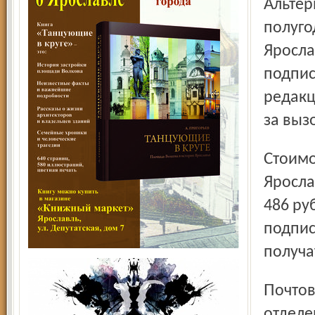
Альтернативная подписка на «Северный край» на 2-е
полуго
Яросла
подпис
редакц
за выз
Стоимость альтернативной подписки для жителей
Яросла
486 ру
подпис
получа
Почтовая подписка на 2-е полугодие открыта во всех
отделе