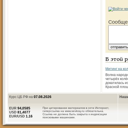
Сообще
В этой 
Митинг на ко
Волна народн
четырёх колё
докатилась и
Красной пло
Курс ЦБ РФ на
07.08.2026
Наши
EUR
94,0585
При цитировании материалов в сети Интернет,
гиперссылка на www.sevkray.ru обязательна.
USD
81,4077
Ссылка не должна быть закрыта к индексации
EUR/USD
1.16
поисковыми машинами.