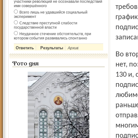
участники революций не осознавали последствий
требов
ими совершённого
Всего лишь не удавшийся социальный
график
эксперимент
Следствие преступной слабости
подпис
государственной власти
Неудачное стечение обстоятельств, при
записа
котором события развивались спонтанно
Архив
Во втором полугодии «красных» праздничных дней почти
нет, п
Фото дня
130 и,
подпис
любимо
раньше
отправ
многим
подпис