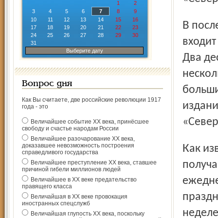
1
2
3
4
5
6
7
8
9
10
11
12
13
14
15
16
В последние годы в повседневную действительность
17
18
19
20
21
22
23
24
25
26
27
28
29
30
входит
31
Выберите дату
Два де
нескол
Вопрос дня
больши
Как Вы считаете, две российские революции 1917
издани
года - это
«Север
Величайшее событие ХХ века, принёсшее
свободу и счастье народам России
Величайшее разочарование ХХ века,
доказавшее невозможность построения
Как известно, в течение первого полугодия подписчики
справедливого государства
Величайшее преступление ХХ века, ставшее
получа
причиной гибели миллионов людей
ежедне
Величайшее в ХХ веке предательство
правящего класса
праздн
Величайшая в ХХ веке провокация
иностранных спецслужб
неделе
Величайшая глупость ХХ века, поскольку