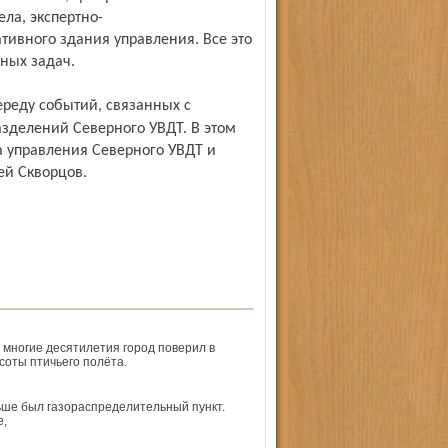
ла, экспертно-
тивного здания управления. Все это
бных задач.
зделений Северного УВДТ. В этом
а управления Северного УВДТ и
сей Скворцов.
 многие десятилетия город поверил в
соты птичьего полёта.
ьше был газораспределительный пункт.
е,