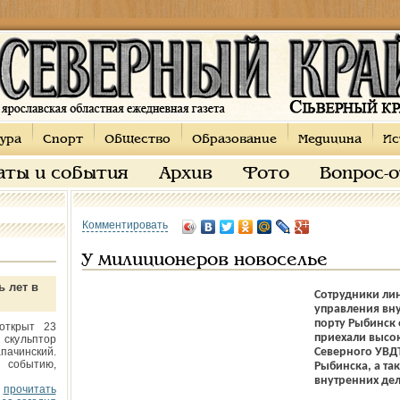
ура
Спорт
Общество
Образование
Медицина
Ис
аты и события
Архив
Фото
Вопрос-
Комментировать
У милиционеров новоселье
ь лет в
Сотрудники ли
управления вну
порту Рыбинск 
открыт 23
приехали высок
 скульптор
пачинский.
Северного УВД
 событию,
Рыбинска, а та
внутренних дел
прочитать