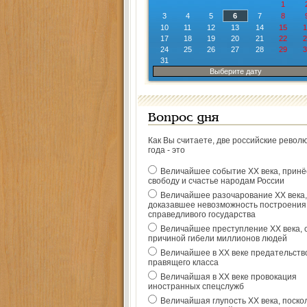
1
3
4
5
6
7
8
10
11
12
13
14
15
1
17
18
19
20
21
22
2
24
25
26
27
28
29
3
31
Выберите дату
Вопрос дня
Как Вы считаете, две российские револ
года - это
Величайшее событие ХХ века, прин
свободу и счастье народам России
Величайшее разочарование ХХ века,
доказавшее невозможность построения
справедливого государства
Величайшее преступление ХХ века, 
причиной гибели миллионов людей
Величайшее в ХХ веке предательств
правящего класса
Величайшая в ХХ веке провокация
иностранных спецслужб
Величайшая глупость ХХ века, поско