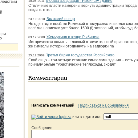
Москва возвращает Рыбинску здание
10.06.2011
следствий
Столичные власти намерены вернуть администрации города 
создать отель.
й
Волжский позор
23.10.2010
Не один год в посёлке Волжский в полуразвалившемся состо
посёлка написали уже более 1600 (!) заявлений, чтобы судьб
при
Жемчужина в венце Рыбинска
03.12.2009
о
Историческая память – главный отличительный признак того, 
же символы истории отодвинуты на задворки па
Третья биржа государства Российского
25.11.2009
Своё лицо – три-четыре ставшие символами здания – есть у 
причалу белые туристические теплоходы, сходят
Комментарии
Написать комментарий
Подписаться на обновления
или введите имя:
Сообщение: