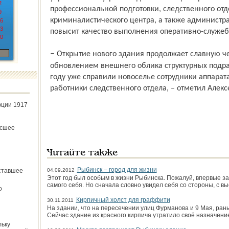
2
профессиональной подготовки, следственного отде
9
криминалистического центра, а также администра
6
3
повысит качество выполнения оперативно-служе
0
– Открытие нового здания продолжает славную череду событий, связанных с
обновлением внешнего облика структурных подра
году уже справили новоселье сотрудники аппарат
работники следственного отдела, – отметил Алек
юции 1917
ёсшее
Читайте также
Рыбинск – город для жизни
ставшее
04.09.2012
Этот год был особым в жизни Рыбинска. Пожалуй, впервые за
самого себя. Но сначала словно увидел себя со стороны, с вы
о
Кирпичный холст для граффити
30.11.2011
На здании, что на пересечении улиц Фурманова и 9 Мая, ран
Сейчас здание из красного кирпича утратило своё назначени
льку