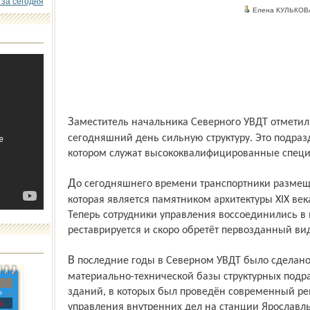
 за сегодня
Елена КУЛЬКОВ
Заместитель начальника Северного УВДТ отметил, что линейное отделение имеет на
сегодняшний день сильную структуру. Это подраз
котором служат высококвалифицированные спец
До сегодняшнего времени транспортники размещались в Никольской часовне,
которая является памятником архитектуры XIX века
Теперь сотрудники управления воссоединились в 
реставрируется и скоро обретёт первозданный ви
В последние годы в Северном УВДТ было сделано очень много для улучшения
материально-технической базы структурных подр
зданий, в которых был проведён современный ре
»
с
управления внутренних дел на станции Ярославль