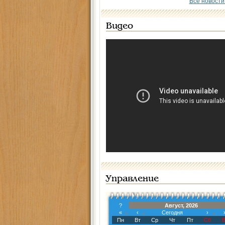
Все новости
Видео
Управление
?
Август, 2026
«
‹
Сегодня
›
Пн
Вт
Ср
Чт
Пт
Сб
В