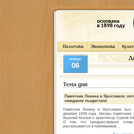
основана
в 1898 году
Политика
Экономика
Культ
Д
четверг
06
Тема дня
Памятник Ленина в Ярославле: пят
ожидании пьедестала
Памятник Ленину в Ярославле был 
декабря 1939 года. Авторы памятника -
Василий Козлов и архитектор Сергей Ка
О том, что предшествовало этому
рассказывается в публикуемом ...