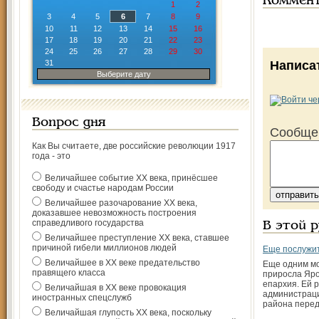
Коммен
1
2
3
4
5
6
7
8
9
10
11
12
13
14
15
16
17
18
19
20
21
22
23
24
25
26
27
28
29
30
31
Написа
Выберите дату
Вопрос дня
Сообще
Как Вы считаете, две российские революции 1917
года - это
Величайшее событие ХХ века, принёсшее
свободу и счастье народам России
Величайшее разочарование ХХ века,
доказавшее невозможность построения
справедливого государства
В этой 
Величайшее преступление ХХ века, ставшее
причиной гибели миллионов людей
Еще послужит
Величайшее в ХХ веке предательство
Еще одним м
правящего класса
приросла Яр
епархия. Ей
Величайшая в ХХ веке провокация
администрац
иностранных спецслужб
района пере
Величайшая глупость ХХ века, поскольку