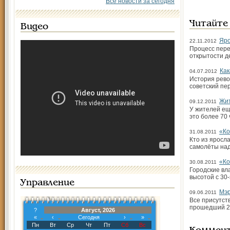
Все новости за сегодня
Читайте
Видео
Яро
22.11.2012
Процесс пере
открытости д
Как
04.07.2012
История рево
советский пе
Жит
09.12.2011
У жителей ещ
это более 70
«Ко
31.08.2011
Кто из яросл
самолёты над
«Ко
30.08.2011
Городские вл
высотой с 30
Управление
Мэр
09.06.2011
Все присутст
прошедший 20
?
Август, 2026
«
‹
Сегодня
›
»
Пн
Вт
Ср
Чт
Пт
Сб
Вс