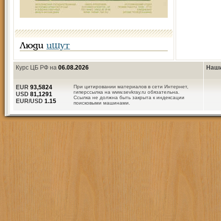
Люди
ищут
Курс ЦБ РФ на
06.08.2026
Наши
EUR
93,5824
При цитировании материалов в сети Интернет,
гиперссылка на www.sevkray.ru обязательна.
USD
81,1291
Ссылка не должна быть закрыта к индексации
EUR/USD
1.15
поисковыми машинами.