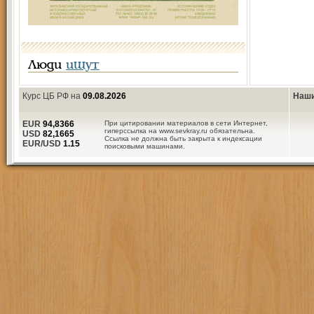
Люди
ищут
Курс ЦБ РФ на
09.08.2026
Наши
EUR
94,8366
При цитировании материалов в сети Интернет,
гиперссылка на www.sevkray.ru обязательна.
USD
82,1665
Ссылка не должна быть закрыта к индексации
EUR/USD
1.15
поисковыми машинами.