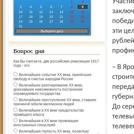
Участие Ярославской области в развитии цифрового ТВ
1
2
3
4
5
6
7
8
9
заключ
10
11
12
13
14
15
16
17
18
19
20
21
22
23
победи
24
25
26
27
28
29
30
31
эти це
Выберите дату
рублей,
профин
Вопрос дня
Как Вы считаете, две российские революции 1917
года - это
– В Ярославской области начинается ускоренное
Величайшее событие ХХ века, принёсшее
строит
свободу и счастье народам России
Величайшее разочарование ХХ века,
переда
доказавшее невозможность построения
справедливого государства
губерн
Величайшее преступление ХХ века, ставшее
причиной гибели миллионов людей
До сер
Величайшее в ХХ веке предательство
правящего класса
телевы
Величайшая в ХХ веке провокация
иностранных спецслужб
телеве
Величайшая глупость ХХ века, поскольку