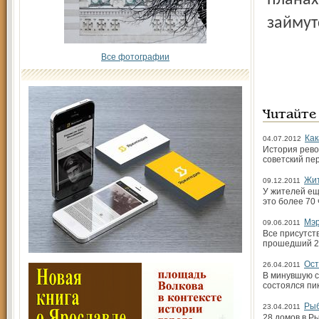
планах
займут
Все фотографии
Читайте
Как
04.07.2012
История рево
советский пе
Жит
09.12.2011
У жителей ещ
это более 70
Мэр
09.06.2011
Все присутст
прошедший 20
Ост
26.04.2011
В минувшую с
состоялся пи
Рыб
23.04.2011
28 домов в Р