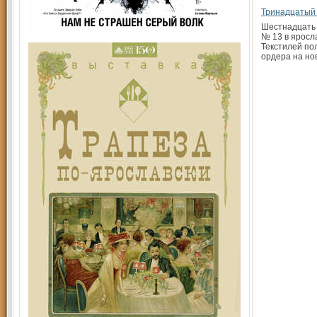
Тринадцатый
Шестнадцать 
№ 13 в яросл
Текстилей по
ордера на но