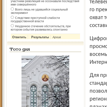
телеве
участники революций не осознавали последствий
ими совершённого
го пре
Всего лишь не удавшийся социальный
эксперимент
охват 
Следствие преступной слабости
государственной власти
состав
Неудачное стечение обстоятельств, при
котором события развивались спонтанно
Архив
Цифровое телевещание предполагает не только
просмо
Фото дня
восемь
Интерн
Для приёма цифрового сигнала потребуется телевизор
станда
позвол
регион