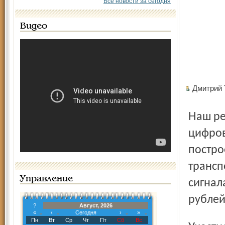
Все новости за сегодня
Видео
Дмитрий
Наш регион попал в число пилотных по развитию
цифров
постро
трансп
Управление
сигнал
рублей
?
Август, 2026
«
‹
Сегодня
›
»
Пн
Вт
Ср
Чт
Пт
Сб
Вс