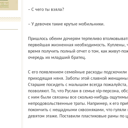
– С чего ты взяла?
– У девочек такие крутые мобильники.
Пришлось обеим дочерям терпеливо втолковывать,
первейшая жизненная необходимость. Куплены, 
время получить полный отчет о том, как живут-по
очередь их младший братец.
С его появлением семейные расходы подскочили п
приходящая няня. Заботы этой славной женщины о
Старшие посидеть с малышом всегда пожалуйста,
позволяют. То, что Руслан в семье vip-персона, 
с ним были связаны все сколько-нибудь ощутимы
непродовольственные траты. Например, к его пр
покончить с нещадными сквозняками, что гуляли 
девятом этаже. Поставили пластиковые рамы по це