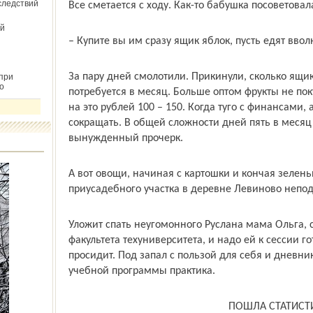
следствий
Все сметается с ходу. Как-то бабушка посоветовал
й
– Купите вы им сразу ящик яблок, пусть едят ввол
За пару дней смолотили. Прикинули, сколько ящи
при
о
потребуется в месяц. Больше оптом фрукты не пок
на это рублей 100 – 150. Когда туго с финансами,
сокращать. В общей сложности дней пять в месяц
вынужденный прочерк.
А вот овощи, начиная с картошки и кончая зеленью
приусадебного участка в деревне Левиново непод
Уложит спать неугомонного Руслана мама Ольга, 
факультета техуниверситета, и надо ей к сессии го
просидит. Под запал с пользой для себя и дневни
учебной программы практика.
ПОШЛА СТАТИСТ