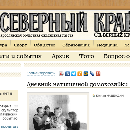
ура
Спорт
Общество
Образование
Медицина
Ис
аты и события
Архив
Фото
Вопрос-
Комментировать
Дневник нетипичной домохозяйки
ь лет в
Юлиан НАДЕЖДИН
открыт 23
 скульптор
пачинский.
 событию,
прочитать