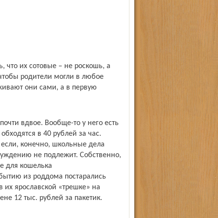
 что их сотовые – не роскошь, а
чтобы родители могли в любое
живают они сами, а в первую
очти вдвое. Вообще-то у него есть
бходятся в 40 рублей за час.
 если, конечно, школьные дела
обсуждению не подлежит. Собственно,
е для кошелька
ибытию из роддома постарались
в их ярославской «трешке» на
не 12 тыс. рублей за пакетик.