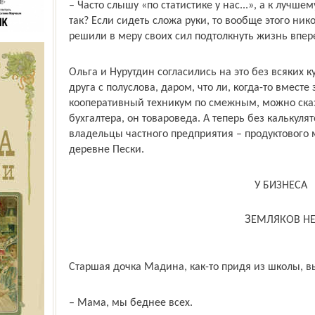
– Часто слышу «по статистике у нас...», а к лучше
так? Если сидеть сложа руки, то вообще этого ни
решили в меру своих сил подтолкнуть жизнь впер
Ольга и Нурутдин согласились на это без всяких 
друга с полуслова, даром, что ли, когда-то вмест
кооперативный техникум по смежным, можно сказ
бухгалтера, он товароведа. А теперь без калькулят
владельцы частного предприятия – продуктового 
деревне Пески.
У БИЗНЕСА
ЗЕМЛЯКОВ Н
Старшая дочка Мадина, как-то придя из школы, в
– Мама, мы беднее всех.