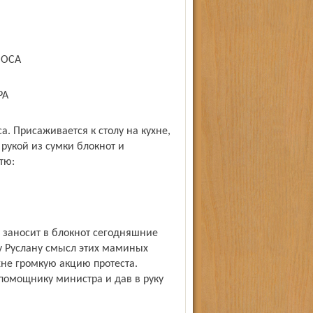
ЛОСА
РА
са. Присаживается к столу на кухне,
рукой из сумки блокнот и
тю:
а заносит в блокнот сегодняшние
 Руслану смысл этих маминых
хне громкую акцию протеста.
помощнику министра и дав в руку