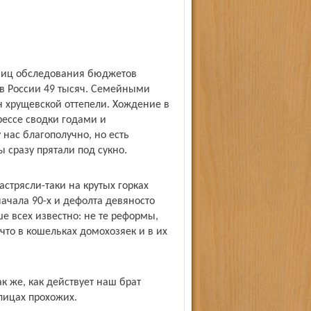
тниц обследования бюджетов
 в России 49 тысяч. Семейными
н хрущевской оттепели. Хождение в
рессе сводки годами и
нас благополучно, но есть
 сразу прятали под сукно.
стрясли-таки на крутых горках
ачала 90-х и дефолта девяносто
ше всех известно: не те реформы,
 что в кошельках домохозяек и в их
к же, как действует наш брат
лицах прохожих.