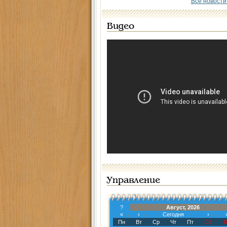
Все новости
Видео
Управление
?
Август, 2026
«
‹
Сегодня
›
Пн
Вт
Ср
Чт
Пт
Сб
В