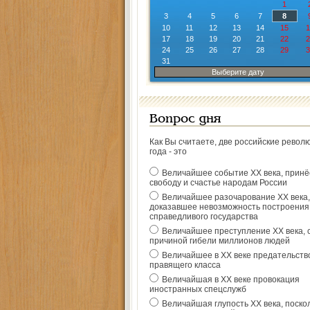
1
3
4
5
6
7
8
10
11
12
13
14
15
1
17
18
19
20
21
22
2
24
25
26
27
28
29
3
31
Выберите дату
Вопрос дня
Как Вы считаете, две российские револ
года - это
Величайшее событие ХХ века, прин
свободу и счастье народам России
Величайшее разочарование ХХ века,
доказавшее невозможность построения
справедливого государства
Величайшее преступление ХХ века, 
причиной гибели миллионов людей
Величайшее в ХХ веке предательств
правящего класса
Величайшая в ХХ веке провокация
иностранных спецслужб
Величайшая глупость ХХ века, поско