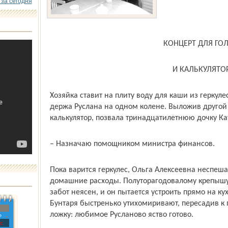
 за сегодня
КОНЦЕРТ ДЛЯ ГО
И КАЛЬКУЛЯТО
Хозяйка ставит на плиту воду для каши из геркуле
держа Руслана на одном колене. Выложив другой 
калькулятор, позвала тринадцатилетнюю дочку Ка
– Назначаю помощником министра финансов.
Пока варится геркулес, Ольга Алексеевна неспеш
домашние расходы. Полуторагодовалому крепышу
забот неясен, и он пытается устроить прямо на ку
Бунтаря быстренько утихомиривают, пересадив к 
ложку: любимое Русланово яство готово.
»
с