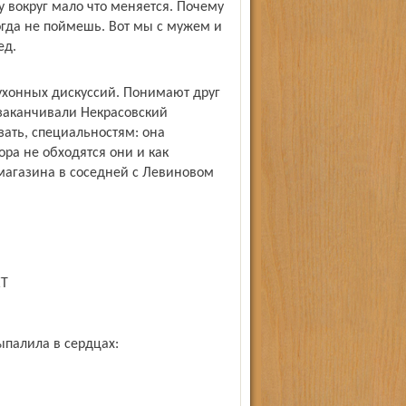
му вокруг мало что меняется. Почему
когда не поймешь. Вот мы с мужем и
ед.
кухонных дискуссий. Понимают друг
е заканчивали Некрасовский
ать, специальностям: она
ора не обходятся они и как
магазина в соседней с Левиновом
ЕТ
ыпалила в сердцах: