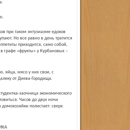
а:
ю.
ков при таком энтузиазме едоков
упают. Но все равно в день тратится
 аппетиты приходится, само собой,
 в графе «фрукты» у Курбановых –
, яйца, мясо у них свои, с
алеку от Диева-Городища.
студентка-заочница экономического
товиться. Часов до двух ночи
к домохозяйки полистает: сверх
ИКА