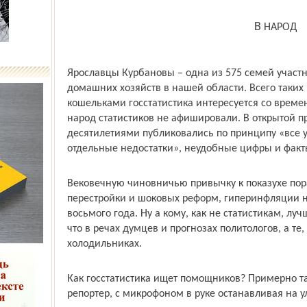
В НАРОД
Ярославцы Курбановы – одна из 575 семей учас
домашних хозяйств в нашей области. Всего таких
кошельками госстатистика интересуется со време
народ статистиков не афишировали. В открытой п
десятилетиями публиковались по принципу «все у 
отдельные недостатки», неудобные цифры и факты
Вековечную чиновничью привычку к показухе пора
перестройки и шоковых реформ, гиперинфляции н
восьмого года. Ну а кому, как не статистикам, луч
что в речах думцев и прогнозах политологов, а те,
холодильниках.
Как госстатистика ищет помощников? Примерно та
репортер, с микрофоном в руке останавливая на у