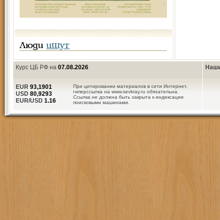
Люди
ищут
Курс ЦБ РФ на
07.08.2026
Наши
EUR
93,1901
При цитировании материалов в сети Интернет,
гиперссылка на www.sevkray.ru обязательна.
USD
80,9293
Ссылка не должна быть закрыта к индексации
EUR/USD
1.16
поисковыми машинами.