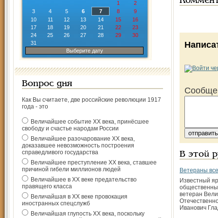
Коммен
1
2
3
4
5
6
7
8
9
10
11
12
13
14
15
16
17
18
19
20
21
22
23
24
25
26
27
28
29
30
31
Написа
Выберите дату
Вопрос дня
Сообще
Как Вы считаете, две российские революции 1917
года - это
Величайшее событие ХХ века, принёсшее
свободу и счастье народам России
Величайшее разочарование ХХ века,
доказавшее невозможность построения
справедливого государства
В этой 
Величайшее преступление ХХ века, ставшее
причиной гибели миллионов людей
Ветераны все
Величайшее в ХХ веке предательство
Известный яр
правящего класса
общественны
ветеран Вели
Величайшая в ХХ веке провокация
Отечественн
иностранных спецслужб
Иванович Гла
Величайшая глупость ХХ века, поскольку