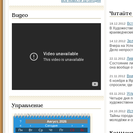
Все новости за сегодня
Читайте
Видео
Вст
19.12.2012
В Художестве
краеведчески
Зел
14.12.2012
Вчера на Усп
Дело непрост
Лив
22.11.2012
Состояние ли
она вообще о
Вни
21.11.2012
6 ноября в Я
спросили, гд
Угл
03.11.2012
Четыре дня п
художественн
Управление
Ист
24.10.2012
Тайны города
молодёжи и с
?
Август, 2026
«
‹
Сегодня
›
»
Пн
Вт
Ср
Чт
Пт
Сб
Вс