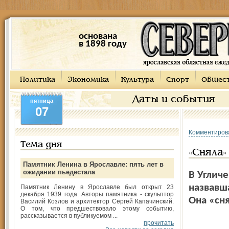
основана
в 1898 году
Политика
Экономика
Культура
Спорт
Общес
Даты и события
пятница
07
Комментиров
Тема дня
«Сняла»
Памятник Ленина в Ярославле: пять лет в
ожидании пьедестала
В Угличе
назвавш
Памятник Ленину в Ярославле был открыт 23
декабря 1939 года. Авторы памятника - скульптор
Она «сня
Василий Козлов и архитектор Сергей Капачинский.
О том, что предшествовало этому событию,
рассказывается в публикуемом ...
прочитать