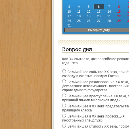
1
3
4
5
6
7
8
10
11
12
13
14
15
1
17
18
19
20
21
22
2
24
25
26
27
28
29
3
31
Выберите дату
Вопрос дня
Как Вы считаете, две российские револ
года - это
Величайшее событие ХХ века, прин
свободу и счастье народам России
Величайшее разочарование ХХ века,
доказавшее невозможность построения
справедливого государства
Величайшее преступление ХХ века, 
причиной гибели миллионов людей
Величайшее в ХХ веке предательств
правящего класса
Величайшая в ХХ веке провокация
иностранных спецслужб
Величайшая глупость ХХ века, поско