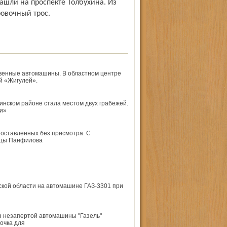
ашли на проспекте Толбухина. Из
овочный трос.
твенные автомашины. В областном центре
й «Жигулей».
нском районе стала местом двух грабежей.
ли»
 оставленных без присмотра. С
лицы Панфилова
ской области на автомашине ГАЗ-3301 при
з незапертой автомашины "Газель"
очка для