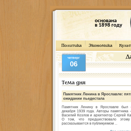
основана
в 1898 году
Политика
Экономика
Культ
Д
четверг
06
Тема дня
Памятник Ленина в Ярославле: пят
ожидании пьедестала
Памятник Ленину в Ярославле был 
декабря 1939 года. Авторы памятника -
Василий Козлов и архитектор Сергей Ка
О том, что предшествовало этому
рассказывается в публикуемом ...