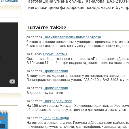
 за сегодня
автомашина угнана с улицы Качалова. ВАЗ-2103 н
него похищены фарфоровая посуда, часы и буксир
Читайте также
Над «шестёрками» нависла угроза
08.07.2009
6 июля внимание ярославских угонщиков привлекали отечес
было зарегистрировано сразу два угона классических моделе
Происшествия
19.11.2003
Остановка общественного транспорта «Пионерская» в Дзержи
В 19 часов 17 ноября три подростка, приехавшие на «гастро
Происшествия
26.08.2003
В минувшие выходные совершен угон нескольких автомашин,
Ленинградского проспекта угнаны ГАЗ-2410 и ВАЗ-2108, с у
Происшествия
18.04.2003
В деревеньку на тачке
Пострадали трое
16.08.2002
На 156-м км трассы Москва - Холмогоры водитель из Костром
обгоне выехал на полосу встречного движения и столкнулся
Запирать надо!
20.07.2002
»
На оптовом рынке на улице Громова в Дзержинском районе и
с
похищены документы, ключи, два телефонных аппарата, карт