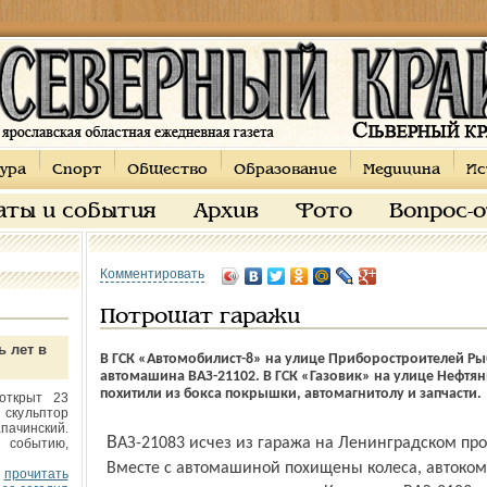
ура
Спорт
Общество
Образование
Медицина
Ис
аты и события
Архив
Фото
Вопрос-
Комментировать
Потрошат гаражи
ь лет в
В ГСК «Автомобилист-8» на улице Приборостроителей Ры
автомашина ВАЗ-21102. В ГСК «Газовик» на улице Нефтян
похитили из бокса покрышки, автомагнитолу и запчасти.
открыт 23
 скульптор
пачинский.
ВАЗ-21083 исчез из гаража на Ленинградском проспекте. Воры взломали замки.
 событию,
Вместе с автомашиной похищены колеса, автоком
прочитать