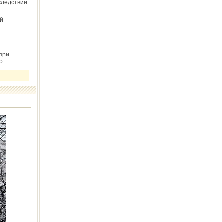
следствий
й
при
о