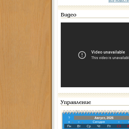
Все новости
Видео
Управление
?
Август, 2026
«
‹
Сегодня
›
Пн
Вт
Ср
Чт
Пт
Сб
В