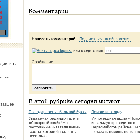
2
9
Комментарии
6
3
0
Написать комментарий
Подписаться на обновления
или введите имя:
Сообщение:
юции 1917
ёсшее
В этой рубрике сегодня читают
ставшее
Благодарность с большой буквы
Помоги инвалиду
о
Уважаемая редакция газеты
Милосердная акция «Помо
«Северный край»! Мы,
инвалиду» проводится в
постоянные читатели вашей
Первомайском районе. Цел
газеты, хотели бы сказать
– оказать помощь не тольк
несколько
льку