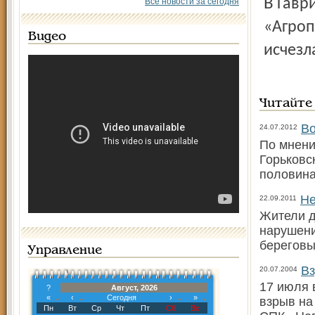
В Гаврилов-Ямском районе со склада ОАО
Все новости за сегодня
«Агроп
Видео
исчезл
Читайте
Во
24.07.2012
По мнени
Горьковс
половина
Не
22.09.2011
Жители д
нарушени
береговы
Управление
Вз
20.07.2004
17 июля 
?
Август, 2026
«
‹
Сегодня
›
»
взрыв на
Пн
Вт
Ср
Чт
Пт
Сб
Вс