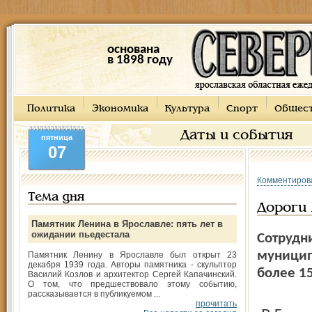
основана
в 1898 году
Политика
Экономика
Культура
Спорт
Общес
Даты и события
пятница
07
Комментиров
Тема дня
Дороги 
Памятник Ленина в Ярославле: пять лет в
ожидании пьедестала
Сотрудн
муницип
Памятник Ленину в Ярославле был открыт 23
декабря 1939 года. Авторы памятника - скульптор
более 1
Василий Козлов и архитектор Сергей Капачинский.
О том, что предшествовало этому событию,
рассказывается в публикуемом ...
прочитать