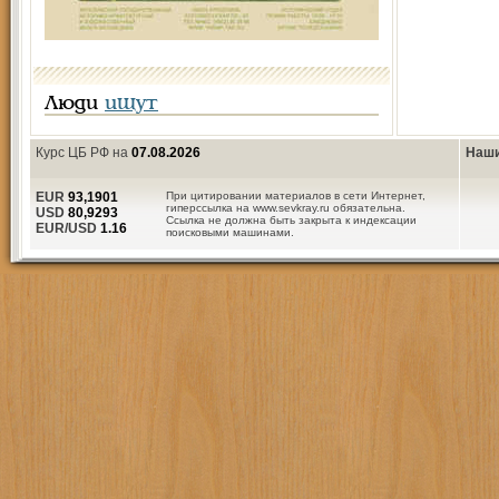
Люди
ищут
Курс ЦБ РФ на
07.08.2026
Наши
EUR
93,1901
При цитировании материалов в сети Интернет,
гиперссылка на www.sevkray.ru обязательна.
USD
80,9293
Ссылка не должна быть закрыта к индексации
EUR/USD
1.16
поисковыми машинами.