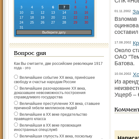
СПК «Нов
1
2
3
4
5
6
7
8
9
За
01.11.2002
10
11
12
13
14
15
16
17
18
19
20
21
22
23
Взломав 
24
25
26
27
28
29
30
оцинкова
31
составил
Выберите дату
Кр
17.08.2002
Около ст
Вопрос дня
ОАО "Тем
Батова.
Как Вы считаете, две российские революции 1917
года - это
Хо
10.04.2002
Величайшее событие ХХ века, принёсшее
Из аренд
свободу и счастье народам России
неизвест
Величайшее разочарование ХХ века,
доказавшее невозможность построения
Ущерб – 
справедливого государства
Величайшее преступление ХХ века, ставшее
причиной гибели миллионов людей
Коммен
Величайшее в ХХ веке предательство
правящего класса
Величайшая в ХХ веке провокация
иностранных спецслужб
Величайшая глупость ХХ века, поскольку
Написа