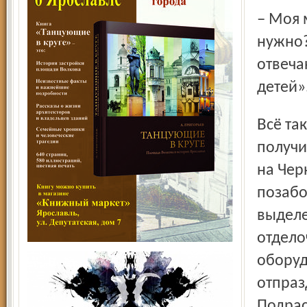
– Моя мама приехала и недоумевала, зачем мне это
нужно?
отвечаю
детей»
Всё так и случилось! Маленькая квартирка, которую они
получи
на Чер
позабо
выделе
отдело
оборуд
отпраз
Подрас