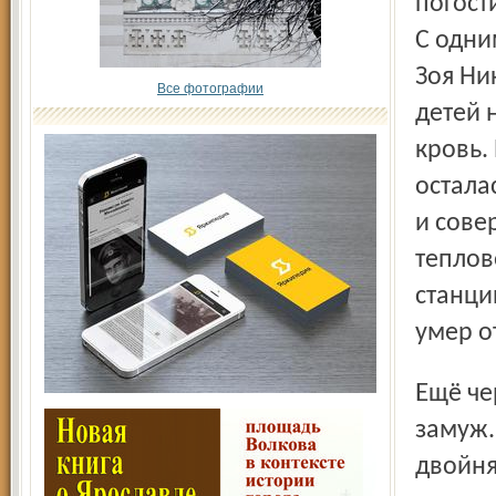
погост
С одни
Зоя Ни
Все фотографии
детей 
кровь.
остала
и сове
теплов
станци
умер о
Ещё через четыре года Зоя Николаевна вновь вышла
замуж.
двойня