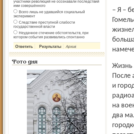
участники революций не осознавали последствий
ими совершённого
– Я – белоруска из посёлка Стрешня Жлобинского района
Всего лишь не удавшийся социальный
эксперимент
Гомель
Следствие преступной слабости
государственной власти
жизнел
Неудачное стечение обстоятельств, при
котором события развивались спонтанно
больша
Архив
намече
Фото дня
Жизнь Зои Николаевны складывалась и впрямь трагично.
После 
и горо
радиоа
на вое
два ма
городк