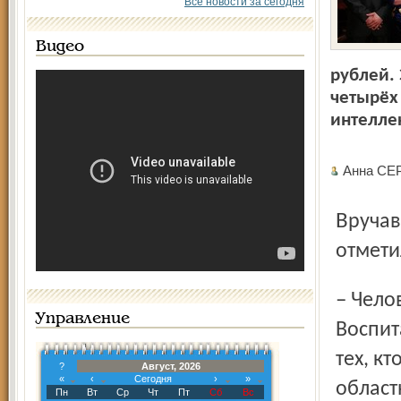
Все новости за сегодня
Видео
рублей.
четырёх
интеллек
Анна С
Вручавший награды губернатор области Сергей Ястребов
отмети
– Человека воспитать – не поле перейти, – сказал он. –
Управление
Воспит
тех, к
?
Август, 2026
«
‹
Сегодня
›
»
област
Пн
Вт
Ср
Чт
Пт
Сб
Вс