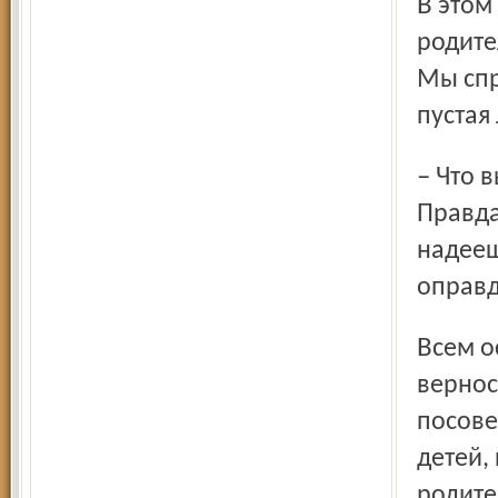
В этом ряду награждение медалями «За верность
родите
Мы спр
пустая
– Что вы! Пригласили, награждают – это очень приятно!
Правда
надееш
оправ
Всем остальным, ещё не получившим награды за
вернос
посове
детей,
родите