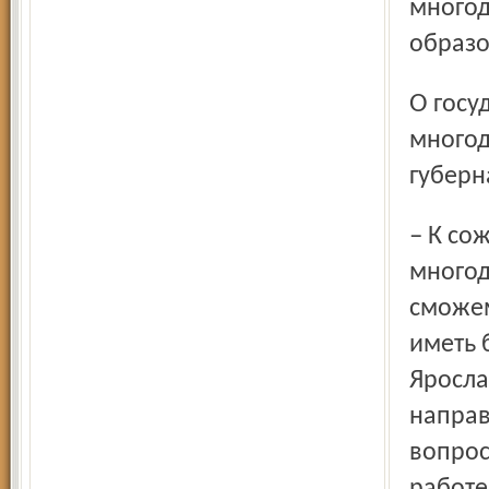
многод
образ
О государственной необходимости поддерживать
многод
губерн
– К сожалению, в Ярославской области не так много
многод
сможем
иметь 
Яросла
направ
вопрос