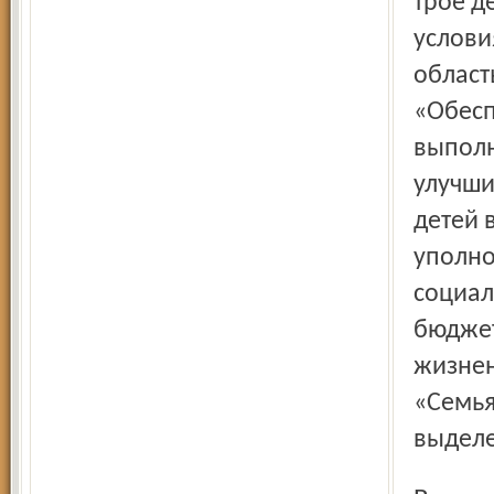
трое д
услови
област
«Обесп
выполн
улучши
детей 
уполно
социал
бюджет
жизнен
«Семья
выделе