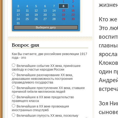
1
2
жизнен
3
4
5
6
7
8
9
10
11
12
13
14
15
16
17
18
19
20
21
22
23
Кто же эти отважные многодетные родители? Всё просто.
24
25
26
27
28
29
30
31
Это лю
Выберите дату
воспит
главны
Вопрос дня
яросла
Как Вы считаете, две российские революции 1917
года - это
Клоков
Величайшее событие ХХ века, принёсшее
свободу и счастье народам России
один п
Величайшее разочарование ХХ века,
доказавшее невозможность построения
Андрей
справедливого государства
Величайшее преступление ХХ века, ставшее
встреч
причиной гибели миллионов людей
Величайшее в ХХ веке предательство
правящего класса
Зоя Николаевна Мухина (на снимке) – мама четырёх
Величайшая в ХХ веке провокация
иностранных спецслужб
сынове
Величайшая глупость ХХ века, поскольку