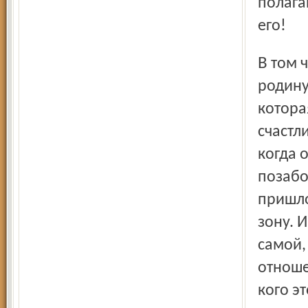
полага
его!
В том числе и за всё это Зоя Мухина полюбила новую
родину
котора
счастли
когда 
позабо
пришло
зону. 
самой,
отноше
кого э