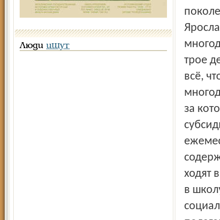
поколе
Яросла
многод
Люди
ищут
трое д
всё, ч
многод
за кот
субсид
ежемес
содерж
ходят 
в школ
социал