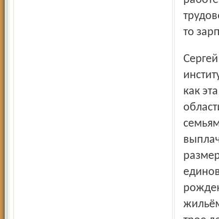
работе
трудов
то зарп
Сергей Ястребов не приводил конкретных мер поддержки
институ
как эт
област
семьям
выплач
размер
единов
рожден
жильём