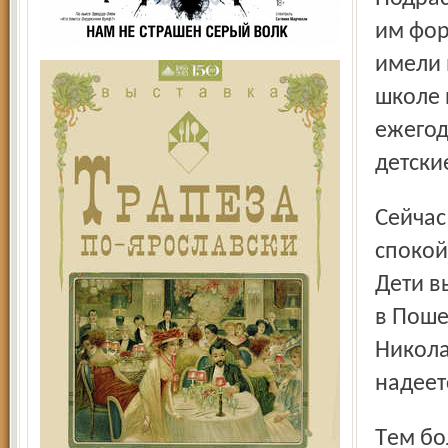
им фор
имели 
школе 
ежегод
детски
Сейчас в семье Зои Мухиной, как говорится, «царят
спокой
Дети в
в Поше
Никола
надеетс
Тем более, что теперь уже появилось и следующее