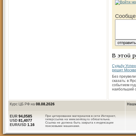
Сообще
В этой 
Судьбу Успен
решит Москв
Без преувел
сказать: в Я
событием год
наибольший 
Курс ЦБ РФ на
08.08.2026
Наши
EUR
94,0585
При цитировании материалов в сети Интернет,
гиперссылка на www.sevkray.ru обязательна.
USD
81,4077
Ссылка не должна быть закрыта к индексации
EUR/USD
1.16
поисковыми машинами.