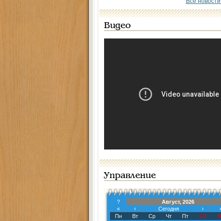
Все новости
Видео
Управление
?
Август, 2026
«
‹
Сегодня
›
Пн
Вт
Ср
Чт
Пт
Сб
В