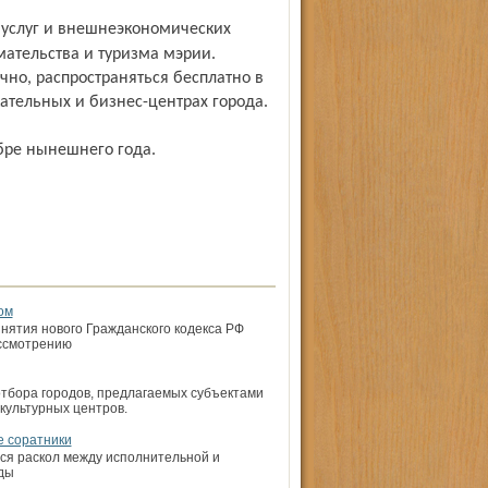
ательства и туризма мэрии.
чно, распространяться бесплатно в
кательных и бизнес-центрах города.
ябре нынешнего года.
ом
инятия нового Гражданского кодекса РФ
ассмотрению
отбора городов, предлагаемых субъектами
ультурных центров.
е соратники
ся раскол между исполнительной и
ды