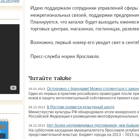
 за сегодня
Идею поддержали сотрудники управлений сферы услуг и внешнеэкономических
межрегиональных связей, поддержки предприним
Планируется, что каталог будет выходить ежемеся
торговых центрах, магазинах, гостиницах, развле
Возможно, первый номер его увидит свет в сент
Пресс-служба мэрии Ярославля.
Читайте также
Осторожно с брендами! Можно столкнуться с закон
15.01.2013
Один из первых в практике российского правосудия после пр
исков в защиту интеллектуальной собственности принял к р
В Ростове появится культурный центр
28.12.2012
Министерство культуры РФ обнародовало итоги конкурсного 
Российской Федерации к размещению многофункциональных к
Нет более непримиримых противников, чем бывши
18.12.2012
На субботнем заседании муниципалитета Ярославля углубил
»
представительной властью. Бюджет города на 2013 – 2015 го
с