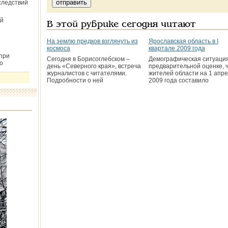
следствий
й
В этой рубрике сегодня читают
На землю предков взглянуть из
Ярославская область в I
космоса
квартале 2009 года
при
Сегодня в Борисоглебском –
Демографическая ситуация
о
день «Северного края», встреча
предварительной оценке, 
журналистов с читателями.
жителей области на 1 апр
Подробности о ней
2009 года составило