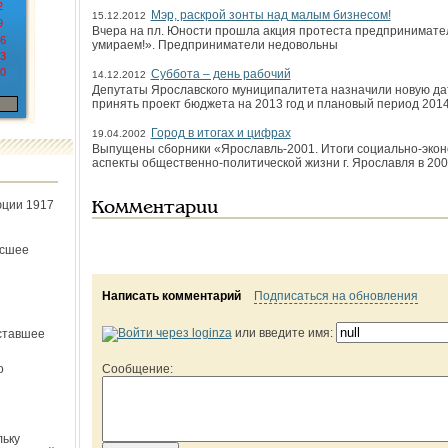
2
Мэр, раскрой зонты над малым бизнесом!
15.12.2012
9
Вчера на пл. Юности прошла акция протеста предпринимател
6
умираем!». Предприниматели недовольны
3
0
Суббота – день рабочий
14.12.2012
Депутаты Ярославского муниципалитета назначили новую дат
принять проект бюджета на 2013 год и плановый период 2014 
Город в итогах и цифрах
19.04.2002
Выпущены сборники «Ярославль-2001. Итоги социально-экон
аспекты общественно-политической жизни г. Ярославля в 2001
юции 1917
Комментарии
ёсшее
Написать комментарий
Подписаться на обновления
или введите имя:
ставшее
о
Сообщение:
льку