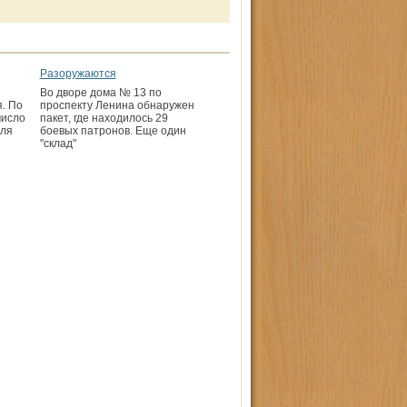
Разоружаются
Во дворе дома № 13 по
. По
проспекту Ленина обнаружен
число
пакет, где находилось 29
еля
боевых патронов. Еще один
"склад"