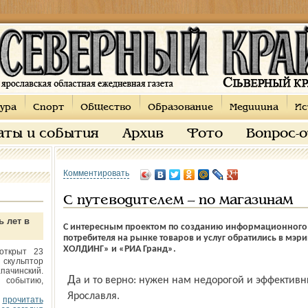
ура
Спорт
Общество
Образование
Медицина
Ис
аты и события
Архив
Фото
Вопрос-
Комментировать
С путеводителем – по магазинам
ь лет в
С интересным проектом по созданию информационного о
потребителя на рынке товаров и услуг обратились в мэ
ХОЛДИНГ» и «РИА Гранд».
открыт 23
 скульптор
пачинский.
Да и то верно: нужен нам недорогой и эффективный каталог по торговым центрам
 событию,
Ярославля.
прочитать