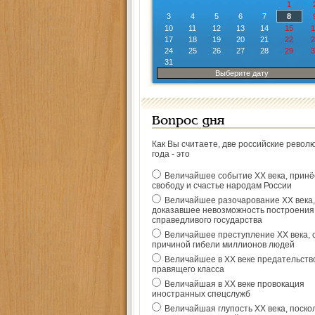
1
3
4
5
6
7
8
10
11
12
13
14
15
1
17
18
19
20
21
22
2
24
25
26
27
28
29
3
31
Выберите дату
Вопрос дня
Как Вы считаете, две российские револ
года - это
Величайшее событие ХХ века, прин
свободу и счастье народам России
Величайшее разочарование ХХ века,
доказавшее невозможность построения
справедливого государства
Величайшее преступление ХХ века, 
причиной гибели миллионов людей
Величайшее в ХХ веке предательств
правящего класса
Величайшая в ХХ веке провокация
иностранных спецслужб
Величайшая глупость ХХ века, поско