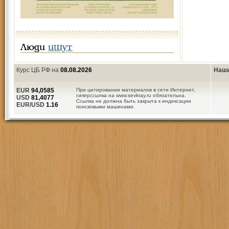
Люди
ищут
Курс ЦБ РФ на
08.08.2026
Наши
EUR
94,0585
При цитировании материалов в сети Интернет,
гиперссылка на www.sevkray.ru обязательна.
USD
81,4077
Ссылка не должна быть закрыта к индексации
EUR/USD
1.16
поисковыми машинами.