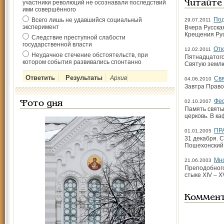
участники революций не осознавали последствий
Читайте
ими совершённого
Под
Всего лишь не удавшийся социальный
29.07.2011
эксперимент
Вчера Русска
Крещения Рус
Следствие преступной слабости
государственной власти
Отк
12.02.2011
Неудачное стечение обстоятельств, при
Пятнадцатого
котором события развивались спонтанно
Святую землю
Архив
Св
04.06.2010
Завтра Право
Фео
02.10.2007
Фото дня
Память святы
церковь. В к
ПР
01.01.2005
31 декабря. 
Пошехонский.
Мно
21.06.2003
Преподобного
стыке XIV – 
Коммен