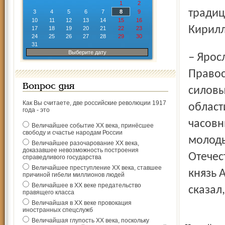
1
2
традиц
3
4
5
6
7
8
9
10
11
12
13
14
15
16
Кирилл
17
18
19
20
21
22
23
24
25
26
27
28
29
30
31
Выберите дату
– Ярославские военные все чаще обращаются к
Правос
Вопрос дня
силовы
Как Вы считаете, две российские революции 1917
област
года - это
часовн
Величайшее событие ХХ века, принёсшее
свободу и счастье народам России
молоды
Величайшее разочарование ХХ века,
доказавшее невозможность построения
Отечес
справедливого государства
Величайшее преступление ХХ века, ставшее
князь 
причиной гибели миллионов людей
Величайшее в ХХ веке предательство
сказал
правящего класса
Величайшая в ХХ веке провокация
иностранных спецслужб
Величайшая глупость ХХ века, поскольку