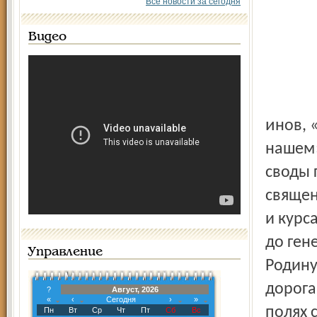
Все новости за сегодня
Видео
инов, «жизнь свою положивших за покой в Отечестве
нашем»
своды 
священ
и курс
до ген
Управление
Родину
дорога
?
Август, 2026
«
‹
Сегодня
›
»
полях 
Пн
Вт
Ср
Чт
Пт
Сб
Вс