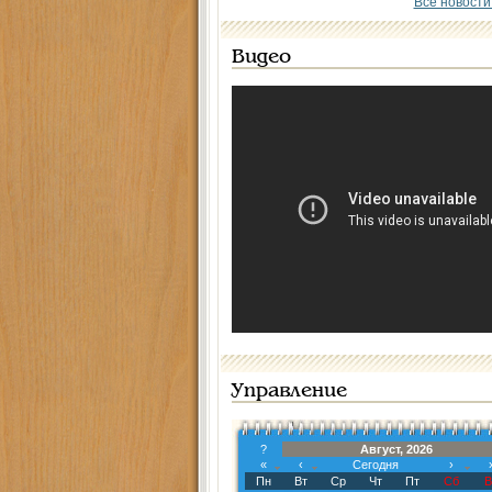
Все новости
Видео
Управление
?
Август, 2026
«
‹
Сегодня
›
Пн
Вт
Ср
Чт
Пт
Сб
В