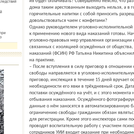
их будет оплачивать? Совершенно неясно, что разр
следствий
дома таким арестованным выходить нельзя, а в г
й
горячительные напитки с собой приносить разреш
довольствоваться чаем с конфетами?
Однако руководителем уголовно-исполнительной
при
к применению нового вида наказаний готовы. На
о
уголовно-правовых мер управления организации 
связанных с изоляцией осуждённых от общества
наказаний (ФСИН) РФ Татьяна Никитина объяснила
на практике.
– После вступления в силу приговор в отношении
свободы направляется в уголовно-исполнительну
приговор, инспекция в течение 15 дней вручает 
необходимости его явки в трёхдневный срок. Дат
поставки осуждённого на учёт, и с этого момента
отбывания наказания. Осуждённого фотографирую
данные о нём заносятся в автоматизированную б
ограничению свободы гражданин обязан являться 
для регистрации. Кроме этого инспектора сами п
проводят воспитательную работу с участием психо
сотрудников УИИ входит оказание при необходимо