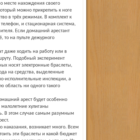
 о месте нахождения своего
который можно прикрепить к ноге
тво в трёх режимах. В комплект к
елефон, и стационарная система,
шителя. Если домашний арестант
, то на пульте дежурного
 даже ходить на работу или в
ршруту. Подобный эксперимент
ных носят электронные браслеты,
года на средства, выделенные
но-исполнительные инспекции, а
ю область ни одного такого
омашний арест будет особенно
о малолетние хулиганы
ь. В этом случае самым разумным
ест.
о наказания, возникает много. Всем
стоить эти браслеты и какой бюджет