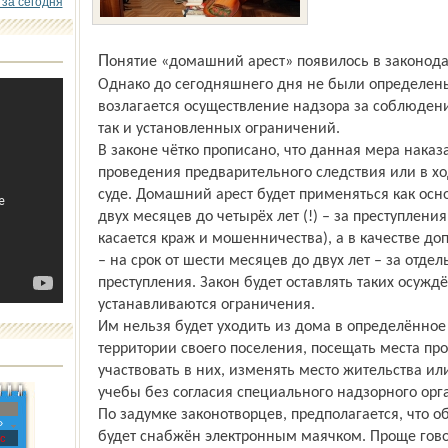
 за сегодня
Понятие «домашний арест» появилось в законодательстве ещё восемь лет назад.
Однако до сегодняшнего дня не были определены
возлагается осуществление надзора за соблюден
так и установленных ограничений.
В законе чётко прописано, что данная мера нака
проведения предварительного следствия или в хо
суде. Домашний арест будет применяться как осно
двух месяцев до четырёх лет (!) – за преступлени
касается краж и мошенничества), а в качестве д
– на срок от шести месяцев до двух лет – за отде
преступления. Закон будет оставлять таких осужд
устанавливаются ограничения.
Им нельзя будет уходить из дома в определённое
территории своего поселения, посещать места п
участвовать в них, изменять место жительства ил
учебы без согласия специального надзорного орг
По задумке законотворцев, предполагается, что
»
будет снабжён электронным маячком. Проще гово
с