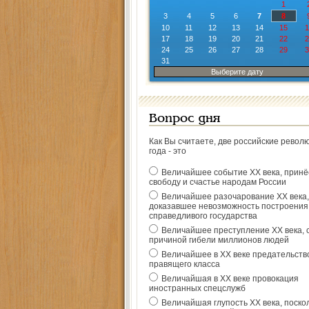
1
3
4
5
6
7
8
10
11
12
13
14
15
1
17
18
19
20
21
22
2
24
25
26
27
28
29
3
31
Выберите дату
Вопрос дня
Как Вы считаете, две российские револ
года - это
Величайшее событие ХХ века, прин
свободу и счастье народам России
Величайшее разочарование ХХ века,
доказавшее невозможность построения
справедливого государства
Величайшее преступление ХХ века, 
причиной гибели миллионов людей
Величайшее в ХХ веке предательств
правящего класса
Величайшая в ХХ веке провокация
иностранных спецслужб
Величайшая глупость ХХ века, поско