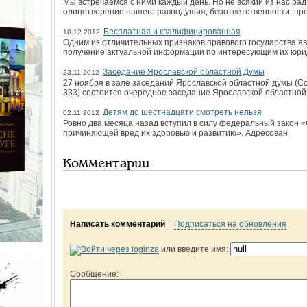
Мы встречаемся с ними каждый день. Но не всякий из нас рад
олицетворение нашего равнодушия, безответственности, пре
Бесплатная и квалифицированная
18.12.2012
Одним из отличительных признаков правового государства я
получение актуальной информации по интересующим их юри
Заседание Ярославской областной Думы
23.11.2012
27 ноября в зале заседаний Ярославской областной думы (Сов
333) состоится очередное заседание Ярославской областной
Детям до шестнадцати смотреть нельзя
02.11.2012
Ровно два месяца назад вступил в силу федеральный закон 
причиняющей вред их здоровью и развитию». Адресован
Комментарии
Написать комментарий
Подписаться на обновления
или введите имя:
Сообщение: