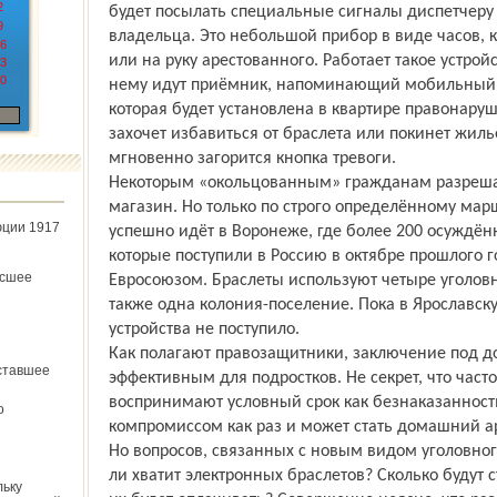
2
будет посылать специальные сигналы диспетчеру
9
владельца. Это небольшой прибор в виде часов, 
6
или на руку арестованного. Работает такое устройс
3
0
нему идут приёмник, напоминающий мобильный т
которая будет установлена в квартире правонару
захочет избавиться от браслета или покинет жильё
мгновенно загорится кнопка тревоги.
Некоторым «окольцованным» гражданам разрешат
магазин. Но только по строго определённому ма
юции 1917
успешно идёт в Воронеже, где более 200 осуждён
которые поступили в Россию в октябре прошлого 
ёсшее
Евросоюзом. Браслеты используют четыре уголов
также одна колония-поселение. Пока в Ярославску
устройства не поступило.
Как полагают правозащитники, заключение под д
ставшее
эффективным для подростков. Не секрет, что част
воспринимают условный срок как безнаказанност
о
компромиссом как раз и может стать домашний ар
Но вопросов, связанных с новым видом уголовног
ли хватит электронных браслетов? Сколько будут 
льку