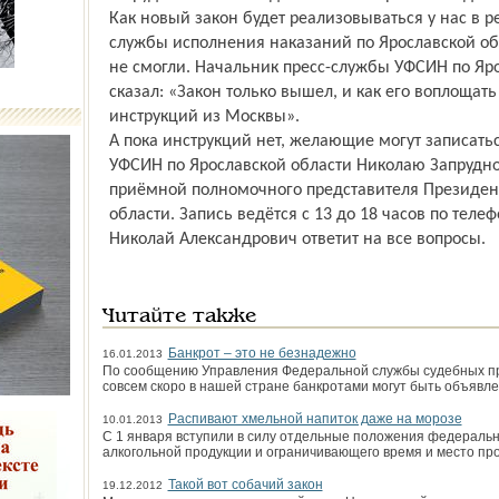
Как новый закон будет реализовываться у нас в 
службы исполнения наказаний по Ярославской обл
не смогли. Начальник пресс-службы УФСИН по Яр
сказал: «Закон только вышел, и как его воплощать
инструкций из Москвы».
А пока инструкций нет, желающие могут записать
УФСИН по Ярославской области Николаю Запрудно
приёмной полномочного представителя Президент
области. Запись ведётся с 13 до 18 часов по теле
Николай Александрович ответит на все вопросы.
Читайте также
Банкрот – это не безнадежно
16.01.2013
По сообщению Управления Федеральной службы судебных при
совсем скоро в нашей стране банкротами могут быть объявл
Распивают хмельной напиток даже на морозе
10.01.2013
С 1 января вступили в силу отдельные положения федеральн
алкогольной продукции и ограничивающего время и место пр
Такой вот собачий закон
19.12.2012