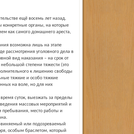
 конкретные органы, на которые
ием как самого домашнего ареста,
зания возможна лишь на этапе
де рассмотрения уголовного дела в
вной вид наказания – на срок от
я небольшой степени тяжести (это
ополнительного к лишению свободы
льные тяжкие и особо тяжкие
ённых на воле, но для них
 время суток, выезжать за пределы
роведения массовых мероприятий и
и пребывания, место работы и
ана.
 обвиняемый или подозреваемый
ря, особым браслетом, который