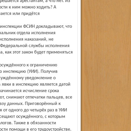
ешается арестантам, а что нет. Из
ости к ним можно ходить? А
ается или придётся
 инспекции ФСИН докладывают, что
чальник отдела исполнения
исполнения наказаний, не
, Федеральной службы исполнения
, как этот закон будет применяться
 осуждённого к ограничению
ю инспекцию (УИИ). Получив
осуждённому уведомление о
а явки в инспекцию является датой
 начинается исчисление срока
т, снимают отпечатки пальцев, все
азу данных. Приговорённый к
от одного до четырёх раз в УИИ
осещают осуждённого, с которым
логов. Также в обязанности
сти помощи в его трудоустройстве.