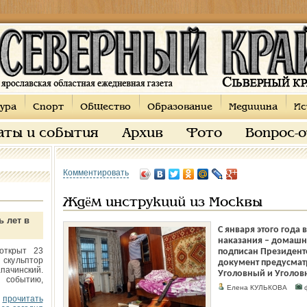
ура
Спорт
Общество
Образование
Медицина
Ис
аты и события
Архив
Фото
Вопрос-
Комментировать
Ждём инструкций из Москвы
ь лет в
С января этого года
наказания – домашн
открыт 23
подписан Президен
 скульптор
документ предусмат
пачинский.
Уголовный и Уголов
 событию,
Елена КУЛЬКОВА
ф
прочитать