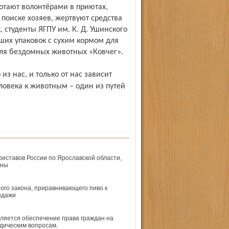
тают волонтёрами в приютах,
поиске хозяев, жертвуют средства
 студенты ЯГПУ им. К. Д. Ушинского
ших упаковок с сухим кормом для
для бездомных животных «Ковчег».
ловека к животным – один из путей
ставов России по Ярославской области,
ены
ого закона, приравнивающего пиво к
одажи
вляется обеспечение права граждан на
дическим вопросам.