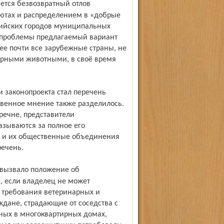
ютах и распределением в «добрые
ссийских городов муниципальных
й проблемы предлагаемый вариант
ее почти все зарубежные страны, не
орными животными, в своё время
твенное мнение также разделилось.
речне, представители
зываются за полное его
не и их общественные объединения
речень.
, если владелец не может
 требования ветеринарных и
ждане, страдающие от соседства с
ых в многоквартирных домах,