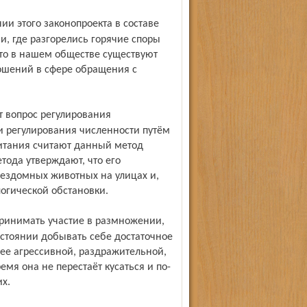
и, где разгорелись горячие споры
что в нашем обществе существуют
ошений в сфере обращения с
 регулирования численности путём
битания считают данный метод
ода утверждают, что его
ездомных животных на улицах и,
огической обстановки.
 состоянии добывать себе достаточное
лее агрессивной, раздражительной,
мя она не перестаёт кусаться и по-
х.