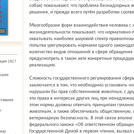
2
собак) показывают, что проблема безнадзорных ж
9
решения, и прежде всего путём разработки соотв
6
3
0
Многообразие форм взаимодействия человека с животными в различных областях
жизнедеятельности показывает, что нормативно-
охватывать наиболее широкий спектр правоотнош
попытка урегулировать нормами одного законода
количество видов отношений в сфере обращения 
предусмотреть в таком акте конкретные процеду
юции 1917
реализацию.
ёсшее
Сложность государственного регулирования сферы обращения с животными
заключается в том, что необходимо установить но
нарушали бы прав собственников животных, с дру
эти права в интересах других лиц при ненадлеж
ставшее
этом нормы должны отвечать принципам гуманног
о
животным, а также обеспечивать общественную,
ветеринарную безопасность. В этой связи вполне 
федерального закона «Об ответственном обраще
Государственной Думой в первом чтении, вызвал
льку