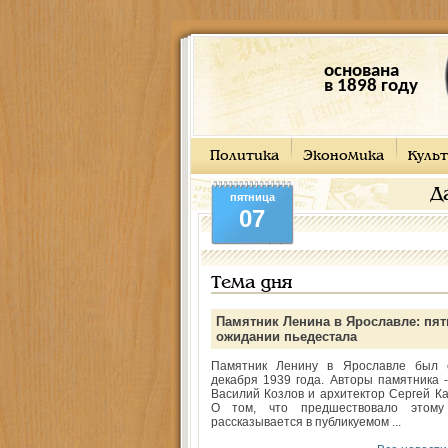
основана
в 1898 году
Политика
Экономика
Культ
Д
пятница
07
Тема дня
Памятник Ленина в Ярославле: пят
ожидании пьедестала
Памятник Ленину в Ярославле был 
декабря 1939 года. Авторы памятника -
Василий Козлов и архитектор Сергей Ка
О том, что предшествовало этому
рассказывается в публикуемом ...