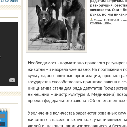
 за сегодня
рад этим встречам. 
равнодушия, безотве
жестокости. Они – б
руках, но мы никак н
Елена АНАШКИНА, канд
КОЛЕНЫШЕВА.
Необходимость нормативно-правового регулирования в сфере обращения с
животными назрела уже давно. На протяжении по
культуры, зоозащитные организации, простые гр
государства способствовать принятию закона в с
инициатива стала для ряда депутатов Государств
нынешний министр культуры В. Мединский) пово
проекта федерального закона «Об ответственном
Увеличение количества зарегистрированных случаев бешенства среди безнадзорных
животных в населённых пунктах, участившиеся н
»
с
людей и, наконец, активизировавшиеся и бесчин