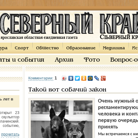
ура
Спорт
Общество
Образование
Медицина
Ис
аты и события
Архив
Фото
Вопрос-
1
Комментарии:
Такой вот собачий закон
ь лет в
Очень нужный о
регламентирую
открыт 23
человека и кон
 скульптор
первую очередь 
пачинский.
 событию,
принять
Мы встречаемся с ни
прочитать