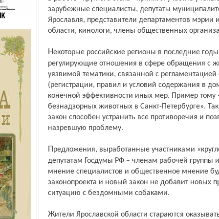
зарубежные специалисты, депутаты муниципалит
Ярославля, представители департаментов мэрии 
области, кинологи, члены общественных организ
Некоторые российские регионы в последние годы уже приняли свои местные законы,
регулирующие отношения в сфере обращения с ж
уязвимой тематики, связанной с регламентацие
(регистрации, правил и условий содержания в домах
конечной эффективности иных мер. Пример тому –
безнадзорных животных в Санкт-Петербурге». Та
закон способен устранить все противоречия и по
назревшую проблему.
Предложения, выработанные участниками «круглого стола» в Ярославле, переданы
депутатам Госдумы РФ – членам рабочей группы и
мнение специалистов и общественное мнение буд
законопроекта и новый закон не добавит новых п
ситуацию с бездомными собаками.
Жители Ярославской области стараются оказывать конкретную и посильную помощь в