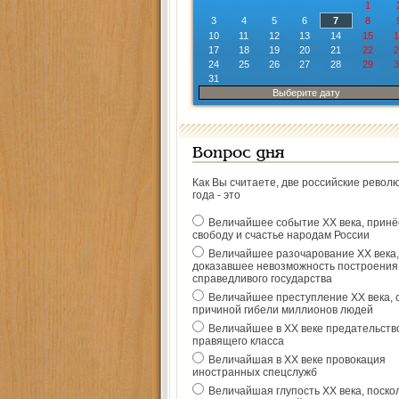
1
3
4
5
6
7
8
10
11
12
13
14
15
1
17
18
19
20
21
22
2
24
25
26
27
28
29
3
31
Выберите дату
Вопрос дня
Как Вы считаете, две российские револ
года - это
Величайшее событие ХХ века, прин
свободу и счастье народам России
Величайшее разочарование ХХ века,
доказавшее невозможность построения
справедливого государства
Величайшее преступление ХХ века, 
причиной гибели миллионов людей
Величайшее в ХХ веке предательств
правящего класса
Величайшая в ХХ веке провокация
иностранных спецслужб
Величайшая глупость ХХ века, поско