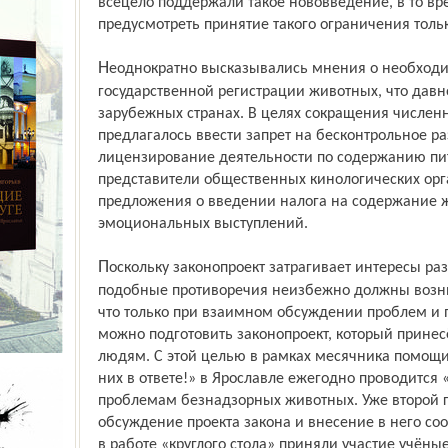
всецело поддер­жали такое нововведение, в то в
предусмотреть принятие такого ограничения толь
Неоднократно высказывались мнения о необходимости установления
государственной регистрации животных, что давно
зарубежных странах. В целях сокращения числен
предлагалось ввести запрет на бесконтрольное р
лицензирование деятельности по содержанию пит
представители общественных кинологических орг
предложения о введении налога на содержание 
эмоцио­нальных выступлений.
Поскольку законопроект затрагивает интересы различных общественных групп,
подобные противоречия неизбежно должны возник
что только при взаимном обсуждении проблем и
можно подготовить законопроект, который принесё
людям. С этой целью в рамках месячника помо
них в ответе!» в Ярославле ежегодно проводится
проблемам безнадзорных животных. Уже второй г
обсуждение проекта закона и внесение в него соо
в работе «круглого стола» приняли участие учёны