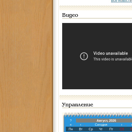
Все новости
Видео
Управление
?
Август, 2026
«
‹
Сегодня
›
Пн
Вт
Ср
Чт
Пт
Сб
В