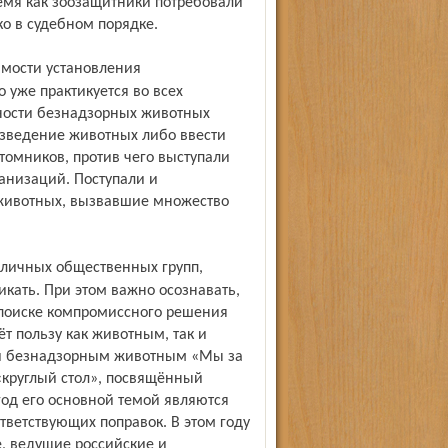
ремя как зоозащитники потребовали
ко в судебном порядке.
 уже практикуется во всех
ности безнадзорных животных
азведение животных либо ввести
омников, против чего выступали
анизаций. Поступали и
животных, вызвавшие множество
ать. При этом важно осознавать,
 поиске компромиссного решения
т пользу как животным, так и
щи безнадзорным животным «Мы за
 «круглый стол», посвящённый
од его основной темой являются
тветствующих поправок. В этом году
е, ведущие российские и