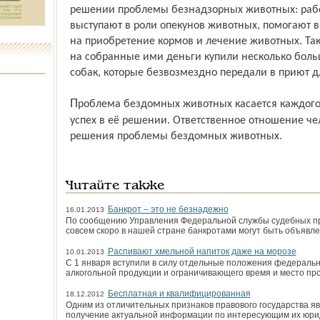
решении проблемы безнадзорных животных: рабо
выступают в роли опекунов животных, помогают в 
на приобретение кормов и лечение животных. Так,
на собранные ими деньги купили несколько боль
собак, которые безвозмездно передали в приют 
Проблема бездомных животных касается каждого из нас, и только от нас зависит
успех в её решении. Ответственное отношение че
решения проблемы бездомных животных.
Читайте также
Банкрот – это не безнадежно
16.01.2013
По сообщению Управления Федеральной службы судебных при
совсем скоро в нашей стране банкротами могут быть объявл
Распивают хмельной напиток даже на морозе
10.01.2013
С 1 января вступили в силу отдельные положения федеральн
алкогольной продукции и ограничивающего время и место пр
Бесплатная и квалифицированная
18.12.2012
Одним из отличительных признаков правового государства я
получение актуальной информации по интересующим их юри