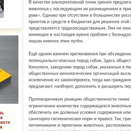
В качестве альтернативной точки зрения предлагается безвозвратный отлов
животных с последующим их размещением в при
руки». Однако при отсутствии в большин­стве ро
приютов и средств в бюджетах для решения это
представляется трудноосуществимым. Тем не мен
имеющие в настоящее время проблем с безнадз
пошли именно этим путём.
Ещё одним камнем прет­кновения при обсуждении законопроекта стал перечень
потенциально опасных пород собак. Здесь общес
Кинологи, заводчики пород собак, указанных в пе
общественных кинологических организаций выска
исключение из законопроекта, тогда как гражда
предлагают, наоборот, дополнить и расширить пе
Противоречивую реакцию общественности также вызвало положение об
ограничении количества содержащихся животных
обеспечить им должные условия содержания или
санитарно-гигиенических норм и правил. Так, гра
питомниками и приютами животных, расположенн