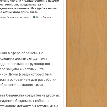
Потому что они – олицетворение нашего
тственности, предательства и
ездомные животные. Их судьба в наших
е хотим этого признавать...
идат биологических наук.
Фото Андрея
следних десяти лет деятели
аждане призывают руководство
фере защиты животных. Эта
енной Думы (среди которых был
дом и основанием для разработки
 обращении с животными».
ападения бездомных собак на
ствующие догхантеры (охотники на