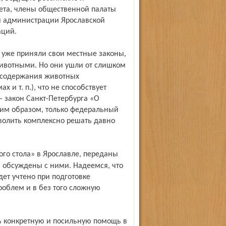
ета, члены общественной палаты
и администрации Ярославской
аций.
ивотными. Но они ушли от слишком
й содержания животных
 и т. п.), что не способ­ствует
 закон Санкт-Петербурга «О
ким образом, только федеральный
зволить комплексно решать давно
 обсуждены с ними. Надеемся, что
ет учтено при подготовке
роблем и в без того сложную