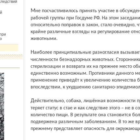
следствий
Мне посчастливилось принять участие в обсуждении этого законопроекта в составе
й
рабочей группы при Госдуме РФ. На этом заседани
относительно поправок в закон, стало очевидно, 
крайне различные взгляды на регулирование отн
при
животными.
о
Наиболее принципиальные разногласия вызывает вопрос регулирования
численности безнадзорных животных. Сторонники
стерилизации и возврата их на прежнее место о
единственно возможным. Противники данного мет
применение приведёт к увеличению количества б
впоследствии, к ухудшению санитарно-эпидемиол
Действительно, собака, лишённая возможности принимать участие в размножении,
теряет статус в стае и как следствие этого – не в
количество пищи. В результате она становится бо
подвержена различным заболеваниям. В то же вре
прежнему представляет опасность для окружающи