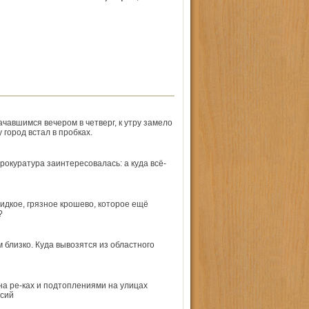
чавшимся вечером в четверг, к утру замело
 город встал в пробках.
окуратура заинтересовалась: а куда всё-
жидкое, грязное крошево, которое ещё
?
 близко. Куда вывозятся из областного
на ре-ках и подтоплениями на улицах
ссий