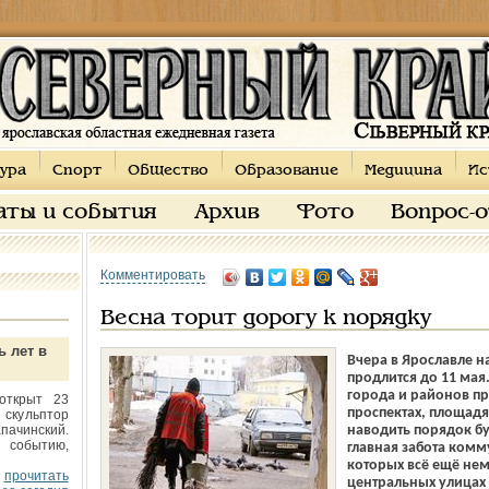
ура
Спорт
Общество
Образование
Медицина
Ис
аты и события
Архив
Фото
Вопрос-
Комментировать
Весна торит дорогу к порядку
ь лет в
Вчера в Ярославле н
продлится до 11 мая
города и районов пр
открыт 23
проспектах, площадях
 скульптор
пачинский.
наводить порядок бу
 событию,
главная забота комм
которых всё ещё нем
прочитать
центральных улицах