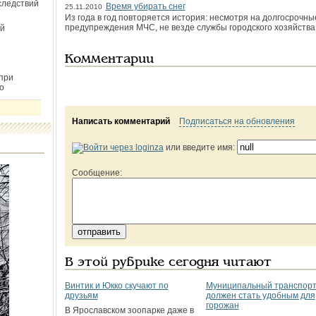
следствий
Время убирать снег
25.11.2010
Из года в год повторяется история: несмотря на долгосрочны
предупреждения МЧС, не везде службы город­ского хозяйств
й
Комментарии
при
о
Написать комментарий
Подписаться на обновления
или введите имя:
Сообщение:
В этой рубрике сегодня читают
Винтик и Юкко скучают по
Муниципальный транспор
друзьям
должен стать удобным для
горожан
В Ярославском зоопарке даже в