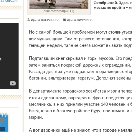
 за сегодня
Октябрьской. Здесь 
местах не пройти – 
еще фотографии (1)
Ирина ВАСИЛЬЕВА
Ирина ПИЧУГИНА
Но с самой большой проблемой могут столкнуться жители частного сектора, говорят
коммунальщики. Там от резкого потепления, кото
текущей недели, таяние снега может вызвать под
Подтаявший снег скрывал и горы мусора. Его предстоит убрать в короткие сроки. А
затем заняться покраской дорожных ограждений, 
Рассада для них уже подрастает в оранжереях «Го
бегонии, альтернатера, гератум. Дополнят зелёны
В департаменте городского хозяйства мэрии теперь каждый день будут подводить
итоги сделанному, определять фронт предстоящих
месячника, в них приняли участие 140 человек и 
Ежедневно в благоустройстве будут принимать и
мэрии.
»
с
А вот дворники ещё не знают, что в городе началась полномасштабная уборка, они