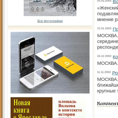
Во
05.03.2005
«Женский
подавляю
мнение р
Все фотографии
Пр
22.01.2003
МОСКВА. 
середине
респонде
Ко
24.12.2002
МОСКВА. 
Ро
11.11.2002
МОСКВА. 
ближайше
крупные 
Коммен