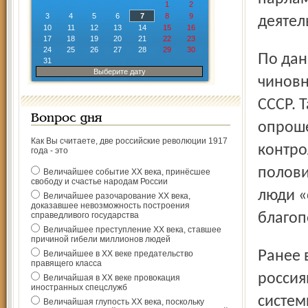
1
2
3
4
5
6
7
8
9
деятел
10
11
12
13
14
15
16
17
18
19
20
21
22
23
24
25
26
27
28
29
30
По данным социологов, россияне считают, что сейчас
31
Выберите дату
чиновн
СССР. 
Вопрос дня
опроше
Как Вы считаете, две российские революции 1917
конт­р
года - это
полови
Величайшее событие ХХ века, принёсшее
свободу и счастье народам России
люди «
Величайшее разочарование ХХ века,
доказавшее невозможность построения
справедливого государства
благоп
Величайшее преступление ХХ века, ставшее
причиной гибели миллионов людей
Ранее в ходе опроса было установлено, что четверть
Величайшее в ХХ веке предательство
правящего класса
россия
Величайшая в ХХ веке провокация
иностранных спецслужб
систем
Величайшая глупость ХХ века, поскольку