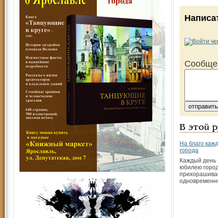
Написа
Сообще
В этой 
На благо кажд
города
Каждый день 
юбилею город
прихорашивае
одновременн