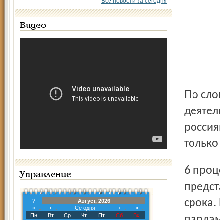
Все новости за сегодня
Видео
По словам 45 процентов респондентов, они интересуются
деятел
россия
только
6 процентов опрошенных заявили, что полностью
Управление
предст
срока.
?
Август, 2026
«
‹
Сегодня
›
»
Пн
Вт
Ср
Чт
Пт
Сб
Вс
парлам