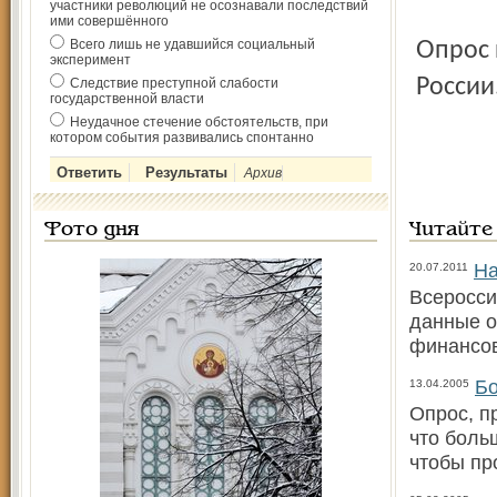
участники революций не осознавали последствий
ими совершённого
Всего лишь не удавшийся социальный
Опрос проводился в 45 регионах среди 1600 жителей
эксперимент
России
Следствие преступной слабости
государственной власти
Неудачное стечение обстоятельств, при
котором события развивались спонтанно
Архив
Фото дня
Читайте
На
20.07.2011
Всеросси
данные о
финансов
Бо
13.04.2005
Опрос, п
что боль
чтобы пр