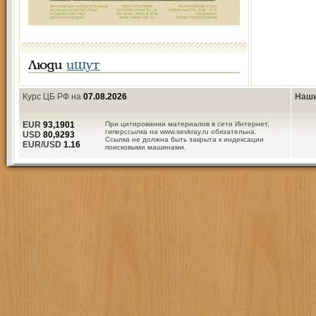
Люди
ищут
Курс ЦБ РФ на
07.08.2026
Наши
EUR
93,1901
При цитировании материалов в сети Интернет,
гиперссылка на www.sevkray.ru обязательна.
USD
80,9293
Ссылка не должна быть закрыта к индексации
EUR/USD
1.16
поисковыми машинами.