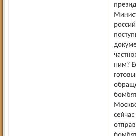
презид
Минист
россий
поступ
докуме
частнос
ним? Е
готовы
обраще
бомбят
Москво
сейчас
отправ
бомбят