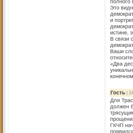
полного 
Это видн
демократ
и портре
демократ
истине, 
В связи 
демократ
Ваши сло
относите
«Два дес
уникальн
конечном
Гость
| 2
Для Трас
должен б
трясущим
прощения
ГКЧП нач
появился