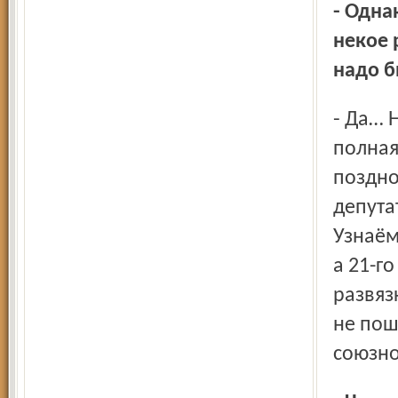
- Однако стало уже понятно, что в Москве имеет место
некое 
надо б
- Да… Но дальше разговоров не шло. И сохранялась
полная
поздно
депута
Узнаём
а 21-г
развяз
не пош
союзно