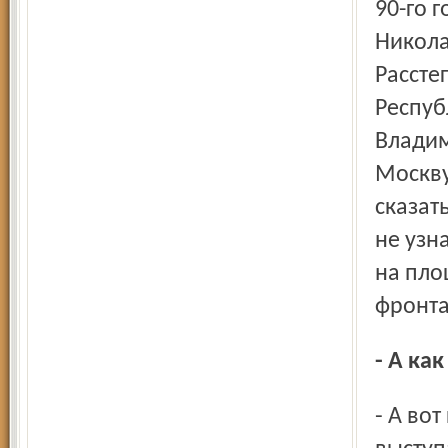
90-го 
Никола
Рассте
Респуб
Владим
Москву
сказат
не узн
на пло
фронта
- А к
- А вот как! 19 августа в ДК им. Добрынина должен был