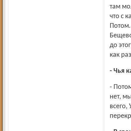
там мо
что с 
Потом…
Бещево
до это
как ра
- Чья 
- Потом у генерала Разживина выясняли – он говорит: нет-
нет, м
всего,
перекр