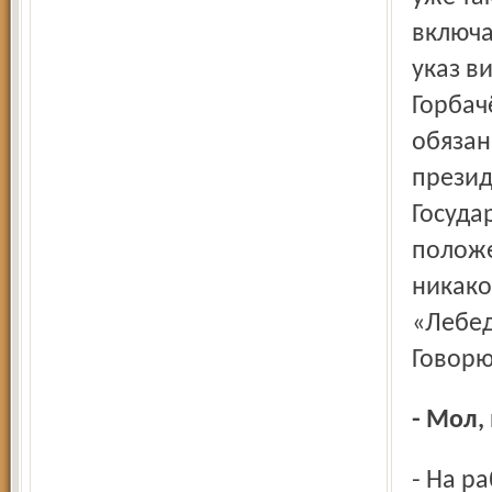
включа
указ в
Горбач
обязан
презид
Госуда
положе
никако
«Лебед
Говорю
- Мол,
- На работу прихожу. Звонок телефонный. Беру трубку –