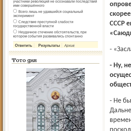
участники революций не осознавали последствий
опрове
ими совершённого
Всего лишь не удавшийся социальный
скорее
эксперимент
Следствие преступной слабости
СССР е
государственной власти
«Саюди
Неудачное стечение обстоятельств, при
котором события развивались спонтанно
Архив
- «Зас
Фото дня
- Ну, не так грубо… Но поговаривали, будто бы вы
осуще
общес
- Не было этого! Во-первых, родился я, как и мой отец, на
Дальне
времен
поскол