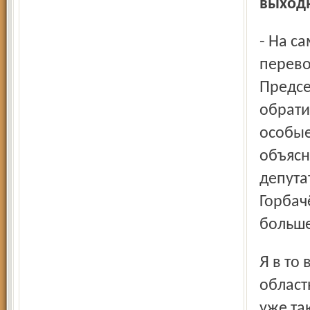
выходн
- На самом деле первая попытка государственного
перево
Предсе
обрати
особые
объясн
депута
Горбач
больше
Я в то время работал исполнительным директором
област
уже та