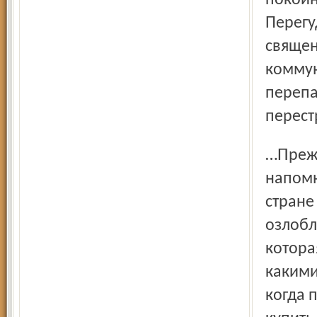
покойн
Перегу
священ
коммун
перепа
перест
…Прежде чем описывать события 19 августа, надо
напомн
стране
озлобл
котора
какими
когда 