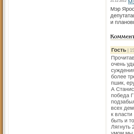
Мэ
21.12.2012
Мэр Ярос
депутата
и планов
Коммен
Гость
| 1
Прочитав
очень уд
суждения
более тр
пшик, ер
А Станис
победа Г
подзабыл
всех дем
к власти
быть и т
Лягнуть 
умом мы 