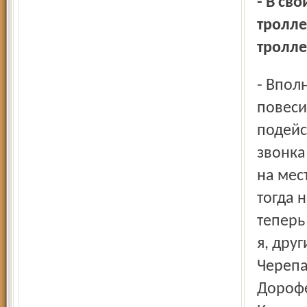
- В своих мемуарах он пишет, что это вообще
тролле
тролле
- Вполне возможно. Но сам факт такого совпадения, что
повеси
подейс
звонка
на мес
тогда 
теперь
я, дру
Черепа
Дорофе