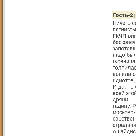
Гость-2
|
Ничего с
пятнисты
ГКЧП вин
бесконеч
запотевш
надо был
гусеница
толпилас
вопила о
идиотов,
И да, не
всей это
дряни — 
гадину. 
московск
собстве
страдани
А Гайдис