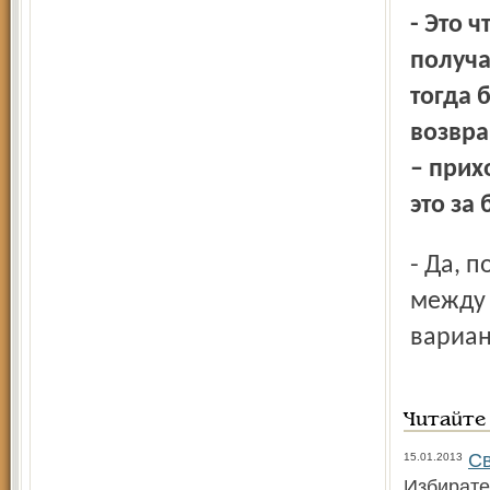
- Это что же, с вашей сегодняшней точки зрения
получа
тогда 
возвр
– прих
это за
- Да, победа, как выяснилось, обернулась поражением! И,
между 
вариан
Читайте
Св
15.01.2013
Избирате