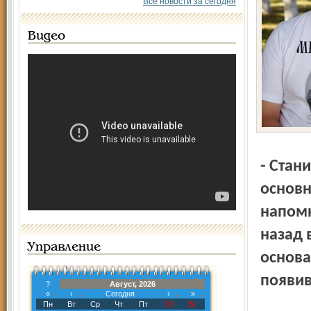
Все новости за сегодня
Видео
- Станислав Константинович, прежде чем перейти к
основн
напомн
назад 
Управление
основа
появив
?
Август, 2026
«
‹
Сегодня
›
»
Пн
Вт
Ср
Чт
Пт
Сб
Вс