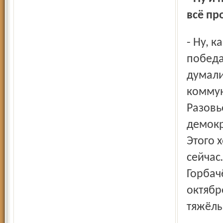
всё пр
- Ну, какая могла быть тогда реакция? Конечно, радость –
победа
думали
коммун
Разовь
демокр
Этого 
сейчас
Горбач
октябр
тяжёлы