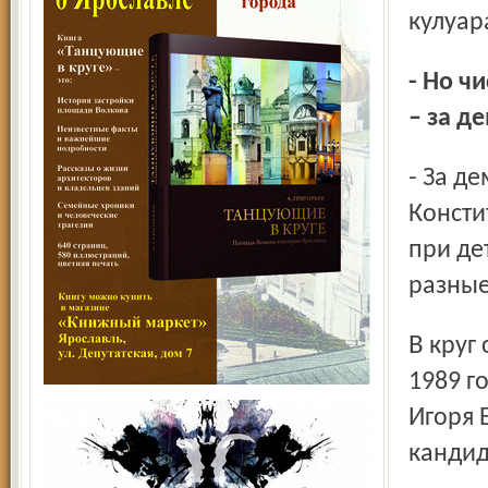
кулуар
- Но чисто внешне цели всё же совпадали? И те, и другие
– за д
- За демократизацию, за уничтожение 6-го пункта
Консти
при де
разные
В круг самых активных членов ЯНФ я вошёл ближе к весне
1989 г
Игоря 
кандид