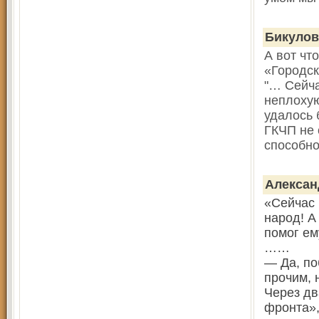
Бикулов
А вот чт
«Городск
"… Сейча
неплохую
удалось 
ГКЧП не 
способно
Алекса
«Сейчас 
народ! А
помог ем
……
— Да, по
прочим, 
Через дв
фронта»,