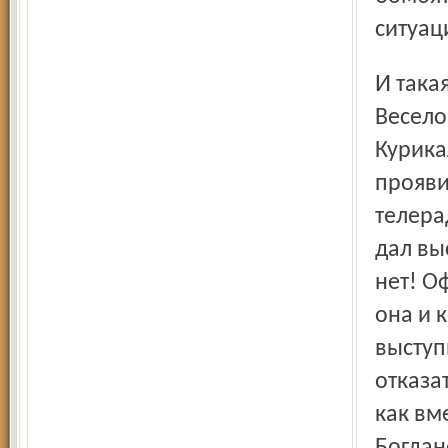
ситуац
И такая же неясная обстановка была повсеместно… А
Весело
Курика
прояви
телера
дал вы
нет! О
она и 
выступ
отказа
как вм