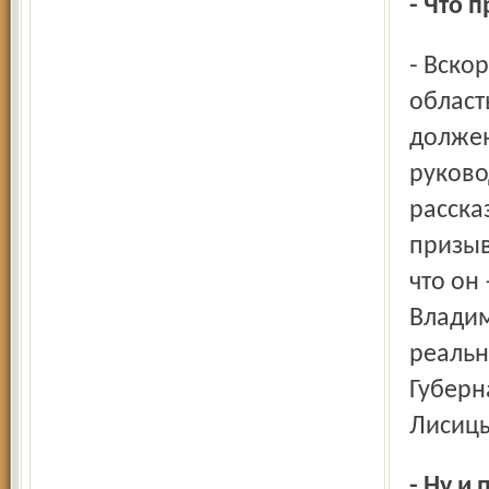
- Что
- Вскоре, буквально через несколько дней после этого, в
област
должен
руково
расска
призыв
что он
Владим
реальн
Губерн
Лисиц
- Ну и последний, наверное, вопрос. Как оценивали вы