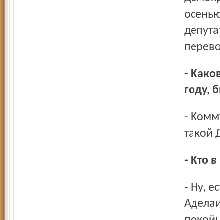
осенью
депута
перево
- Какова была расстановка сил в областном совете в 1991
году, 
- Коммунистическая фракция была, аграрная и… был
такой 
- Кто 
- Ну, естественно, входила в него лидер Народного фронта
Аделаи