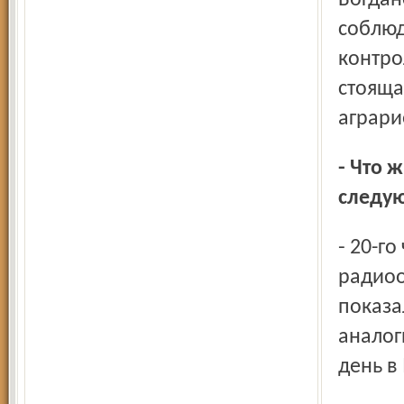
Богдан
соблюд
контро
стояща
аграри
- Что ж, это делает честь Веселову… Ну а что было в
следу
- 20-го числа уже появился Ельцин. Сначала было его
радиоо
показа
аналог
день в