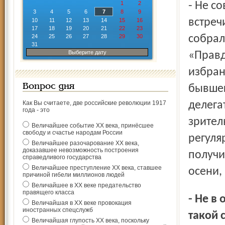
- Не совсем так. Я не был организатором той первой
1
2
3
4
5
6
7
8
9
встреч
10
11
12
13
14
15
16
17
18
19
20
21
22
23
24
25
26
27
28
29
30
собрал
31
Выберите дату
«Правд
избран
Вопрос дня
бывшег
Как Вы считаете, две российские революции 1917
делега
года - это
зрител
Величайшее событие ХХ века, принёсшее
свободу и счастье народам России
регуля
Величайшее разочарование ХХ века,
доказавшее невозможность построения
получи
справедливого государства
Величайшее преступление ХХ века, ставшее
осени,
причиной гибели миллионов людей
Величайшее в ХХ веке предательство
правящего класса
- Не в обиду будь сказано, но ходил в те годы о Гайдисе
Величайшая в ХХ веке провокация
иностранных спецслужб
такой 
Величайшая глупость ХХ века, поскольку