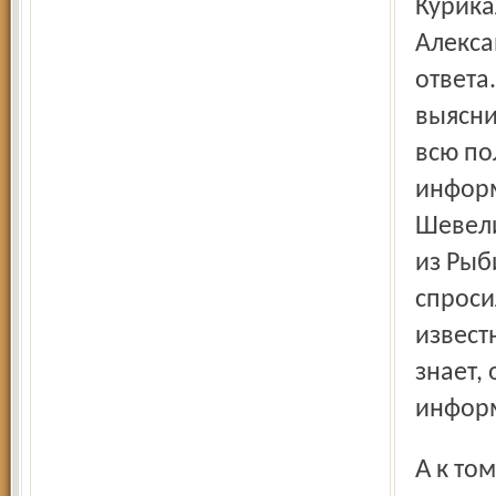
Курика
Алекса
ответа.
выясни
всю по
информ
Шевели
из Рыб
спроси
извест
знает,
инфор
А к тому времени уже стали появляться партии. В конце