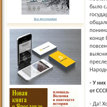
было с
госуда
Все фотографии
общалс
понима
конце 
повсем
выясни
пресле
Народн
- У них главная цель была простая – отсоединение Литвы
от ССС
- Да! Хотя в то время они ещё скрывали это, лишь в