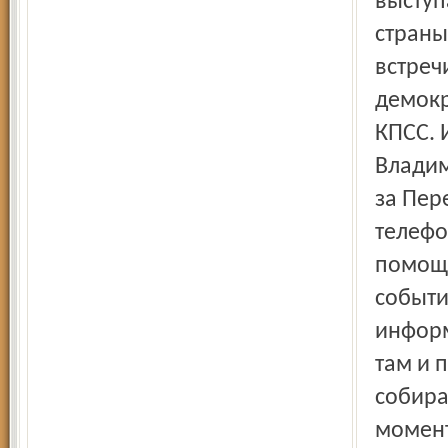
выступ
страны
встреч
демокр
КПСС. 
Владим
за Пер
телефо
помощн
событи
информ
там и 
собира
момент