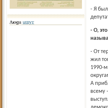
- Я был тогда уже депутатом областного Совета народных
депута
Люди
ищут
- О, это очень важно! От какого-то округа? Или, что
называ
- От территориального округа, от того микрорайона, где я
жил то
1990-м
округа
А приб
всему 
выступ
демокр