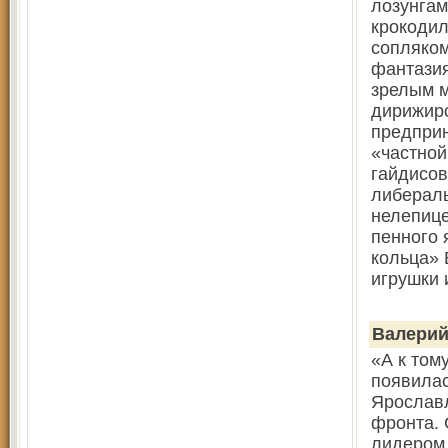
лозунгам
крокодил
сопляко
фантазия
зрелым м
дирижир
предприн
«частной
гайдисов
либераль
нелепице
пенного 
кольца» 
игрушки 
Валерий
«А к том
появилас
Ярославл
фронта. 
лидером 