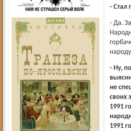
- Ста
- Да. За Шамшева и за те цели, которые преследует
Народн
горбач
народу
- Ну, положим, народ так и не получил возможности
выясни
не спе
своих 
1991 г
народн
1991 г