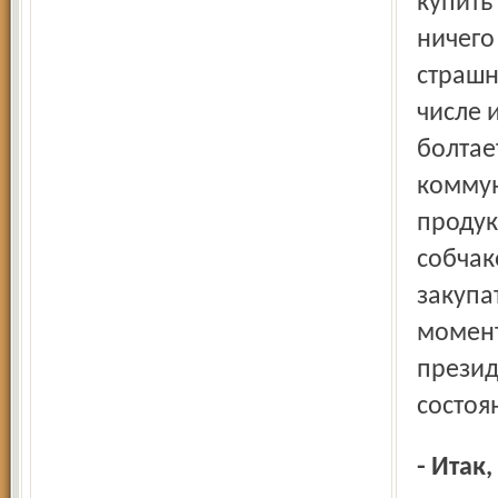
купить
ничего
страшн
числе 
болтае
коммун
продук
собчак
закупа
момент
презид
состоя
- Итак, 19 августа был понедельник… Как прошли