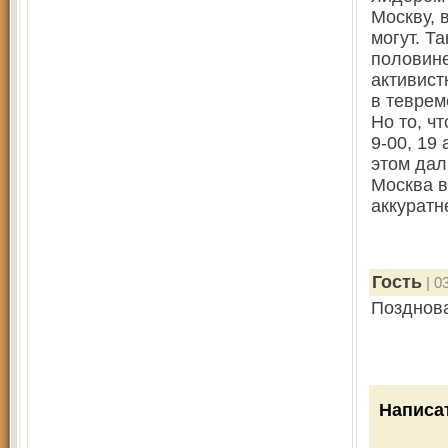
Москву, 
могут. Т
половине
активист
в теврем
Но то, ч
9-00, 19
этом дал
Москва в
аккуратн
Гость
| 0
Позднова
Написа