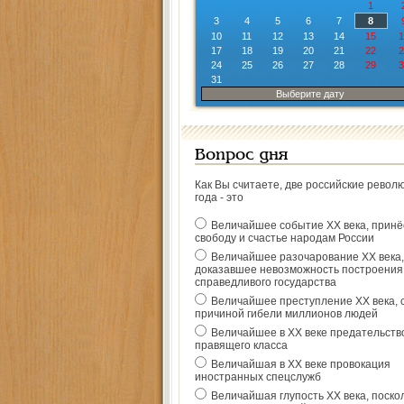
1
3
4
5
6
7
8
10
11
12
13
14
15
1
17
18
19
20
21
22
2
24
25
26
27
28
29
3
31
Выберите дату
Вопрос дня
Как Вы считаете, две российские револ
года - это
Величайшее событие ХХ века, прин
свободу и счастье народам России
Величайшее разочарование ХХ века,
доказавшее невозможность построения
справедливого государства
Величайшее преступление ХХ века, 
причиной гибели миллионов людей
Величайшее в ХХ веке предательств
правящего класса
Величайшая в ХХ веке провокация
иностранных спецслужб
Величайшая глупость ХХ века, поско