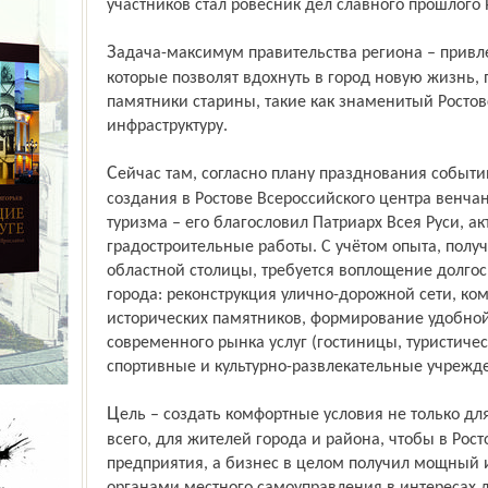
участников стал ровесник дел славного прошлого 
Задача-максимум правительства региона – привлечь туда необходимые ресурсы,
которые позволят вдохнуть в город новую жизнь, 
памятники старины, такие как знаменитый Ростов
инфраструктуру.
Сейчас там, согласно плану празднования событий в память 1612 года, по проекту
создания в Ростове Всероссий­ского центра венч
туризма – его благословил Патриарх Всея Руси, а
градостроительные работы. С учётом опыта, получ
областной столицы, требуется воплощение долго
города: реконструкция улично-дорожной сети, ко
исторических памятников, формирование удобно
современного рынка услуг (гостиницы, туристичес
спортивные и культурно-развлекательные учрежде
Цель – создать комфортные условия не только для туристов и паломников, но, прежде
всего, для жителей города и района, чтобы в Рос
предприятия, а бизнес в целом получил мощный 