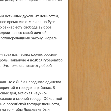
е дело, что альтернатива ей, мягко
гое время его отмечали на Руси
о сейчас есть свобода выбора,
еделиться со своей личной
противоречащими закону, морали,
роль. Накануне 4 ноября губернатор
. Это тоже становится доброй
риятий в городах и районах. В
есных дел, включая научно-
славля и мэрией города. Областной
тию российской государственности,
 на то, чтобы Ярославль был