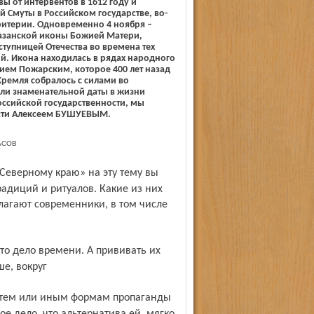
 от интервентов в 1612 году и
 Смуты в Российском государстве, во­
 критерии. Одновременно 4 ноября –
азанской иконы Божией Матери,
ступницей Отечества во времена тех
й. Икона находилась в рядах народного
ием Пожарским, которое 400 лет назад
емля со­бралось с силами во
оли знаменательной даты в жизни
оссийской государственности, мы
асти Алексеем БУШУЕВЫМ.
АСОВ
радиций и ритуалов. Какие из них
лагают современники, в том числе
ше, вокруг