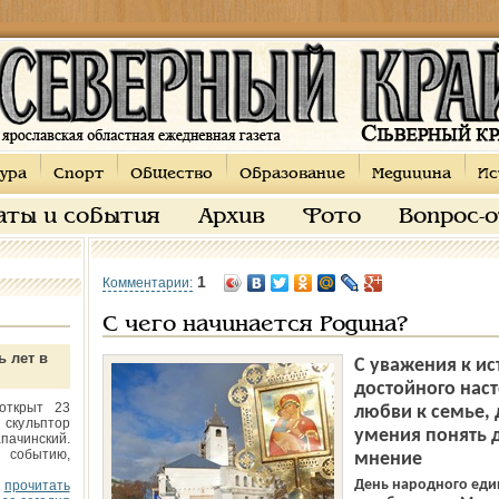
ура
Спорт
Общество
Образование
Медицина
Ис
аты и события
Архив
Фото
Вопрос-
1
Комментарии:
С чего начинается Родина?
ь лет в
С уважения к ис
достойного наст
открыт 23
любви к семье, 
 скульптор
умения понять д
пачинский.
 событию,
мнение
День народного един
прочитать