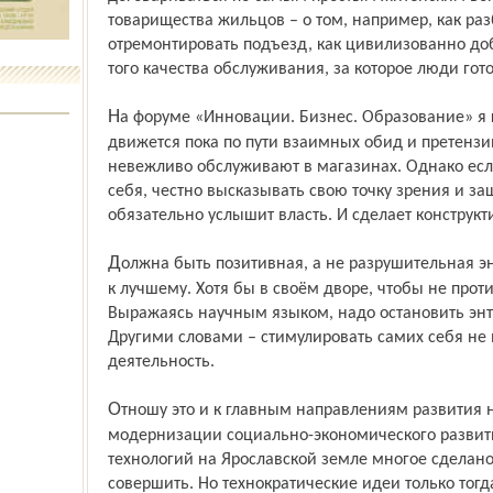
товарищества жильцов – о том, например, как раз
отремонтировать подъезд, как цивилизованно до
того качества обслуживания, за которое люди гот
На форуме «Инновации. Бизнес. Образование» я говорил, что наше общество
движется пока по пути взаимных обид и претензий:
невежливо обслуживают в магазинах. Однако есл
себя, честно высказывать свою точку зрения и з
обязательно услышит власть. И сделает конструк
Должна быть позитивная, а не разрушительная энергетика, желание изменить жизнь
к лучшему. Хотя бы в своём дворе, чтобы не прот
Выражаясь научным языком, надо остановить энт
Другими словами – стимулировать самих себя не 
деятельность.
Отношу это и к главным направлениям развития нашей области – инновациям и
модернизации социально-экономического развит
технологий на Ярославской земле многое сделано
совершить. Но технократические идеи только тогд