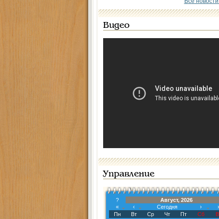
Все новости
Видео
Управление
?
Август, 2026
«
‹
Сегодня
›
Пн
Вт
Ср
Чт
Пт
Сб
В