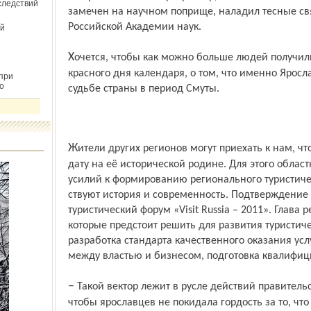
следствий
замечен на научном поприще, наладил тесные свя
Российской Академии наук.
й
Хочется, чтобы как можно больше людей получили информацию о сути нового
красного дня календаря, о том, что именно Ярос
при
о
судьбе страны в период Смуты.
Жители других регионов могут приехать к нам, чтобы отпраздновать замечательную
дату на её исторической родине. Для этого обла
усилий к формированию регионального туристическ
ствуют история и современность. Подтверждение
туристический форум «Visit Russia – 2011». Глава 
которые предстоит решить для развития туристич
разработка стандарта качественного оказания усл
между властью и бизнесом, подготовка квалифиц
– Такой вектор лежит в русле действий правитель­ства области, направленных на то,
чтобы ярославцев не покидала гордость за то, что