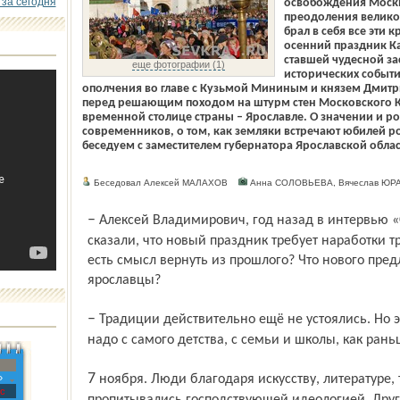
 за сегодня
освобождения Москвы
преодоления великой
брал в себя все эти
осенний праздник К
ставшей чудесной за
еще фотографии (1)
исторических событи
ополчения во главе с Кузьмой Мининым и князем Дмитр
перед решающим походом на штурм стен Московского Кр
временной столице страны – Ярославле. О значении и р
современников, о том, как земляки встречают юбилей р
беседуем с заместителем губернатора Ярославской обл
Беседовал Алексей МАЛАХОВ
Анна СОЛОВЬЕВА, Вячеслав ЮР
– Алексей Владимирович, год назад в интервью «Северному краю» на эту тему вы
сказали, что новый празд­ник требует наработки т
есть смысл вернуть из прошлого? Что нового пред
ярославцы?
– Традиции действительно ещё не устоялись. Но это дело времени. А прививать их
надо с самого детства, с семьи и школы, как рань
7 ноября. Люди благодаря искусству, литературе, тем или иным формам пропаганды
»
с