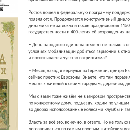
органами местного самоуправления в интересах 
Ростов вошёл в федеральную программу поддержки моногородов. Первые плоды уже
появляются. Продолжается конструктивный диалог
динамика не заглохла и после празднования 1150
государственности и 400-летия её возрождения 
– День народного единства отметят не только в столицах, но и в провинции. Как в
условиях глобализации добиться гармонии в отн
и воспитывается чувство патриотизма?
– Месяц назад я вернулся из Германии, центра Европы, государства, которое спасает
сейчас престиж Еврозоны. Знаете, что там пораз
местных жителей к своим городкам, деревням, д
Мы с вами тоже живём не в мировом пространстве, а взаимодействуем с соседями
по конкретному дому, подъезду, ходим по улицам 
во дворах исполосованные колёсами клумбы и газ
Власть за всё это, конечно, в ответе. Но не только власть, а и мы сами. Надо учиться
договариваться по самым простым житейским воп