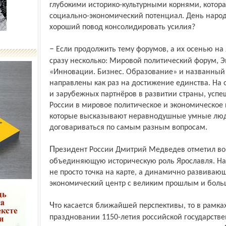
глубокими историко-культурными корнями, котора
социально-экономический потенциал. День народ
хороший повод консолидировать усилия?
– Если продолжить тему форумов, а их осенью на Ярославской земле проводится
сразу несколько: Мировой политический форум, 
«Инновации. Бизнес. Образование» и названный у
направлены как раз на достижение единства. На
и зарубежных партнёров в развитии страны, ус
России в мировое политическое и экономическое
которые высказывают неравнодушные умные люди
договариваться по самым разным вопросам.
Президент России Дмитрий Медведев отметил во время своего визита
объединяющую историческую роль Ярославля. Наш
не просто точка на карте, а динамично развиваю
экономический центр с великим прошлым и бол
Что касается ближайшей перспективы, то в рамках указа главы государства о
праздновании 1150-летия россий­ской государств