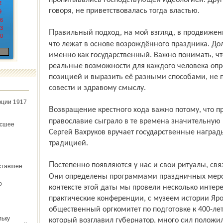
пропитывались господствующей идеологией. Друго
2
говоря, не приветствовалась тогда властью.
9
6
3
Правильный подход, на мой взгляд, в продвижении истинных духовных ценностей,
0
что лежат в основе возрождённого праздника. Дол
именно как государственный. Важно понимать, чт
реальные возможности для каждого человека опр
позицией и выразить её разными способами, не 
совести и здравому смыслу.
юции 1917
Возвращение крестного хода важно потому, что при всех языческих корнях россиян
православие сыграло в те времена значительную 
ёсшее
Сергей Вахруков вручает государственные награды
традицией.
Постепенно появляются у нас и свои ритуалы, связанные с Днём народного един­ства.
ставшее
Они определены программами праздничных мероп
о
контексте этой даты мы провели несколько интер
практические конференции, с музеем истории Яро
общественный оргкомитет по подготовке к 400-ле
льку
который возглавил губернатор, много сил положил