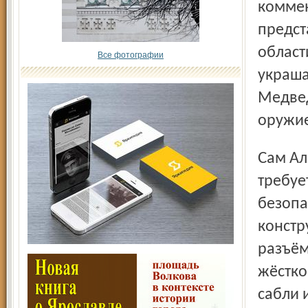
коммен
предст
област
Все фотографии
украша
Медвед
оружие
Сам Алихан объяснил, что на изготовление такого оружия
требуе
безопа
констр
разъём
жёстко
сабли 