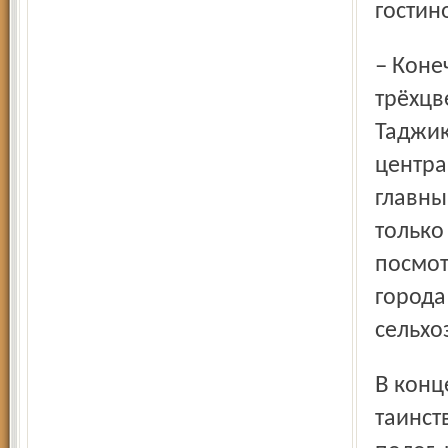
гостин
– Конечно, кроме флага, – показывает на стену с
трёхцв
Таджик
центра
главны
только
посмот
города
сельхо
В конце чаепития Нилуфар, как фокусница в цирке, с
таинст