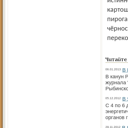
истинн
картош
пирога
чёрно
переко
Читайте
В 
06.01.2013
В канун 
журнала 
Рыбинско
В 
05.12.2012
С 4 по 6
энергети
органов 
В 
29.11.2012