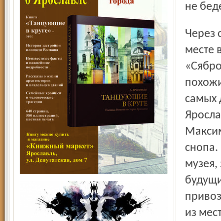
не бед
Через стенку от Дагестана – Белоруссия, на самом видном
месте 
«Сябро
похожи
самых 
Яросла
Максим
снопа.
музея,
будущи
привоз
из мес