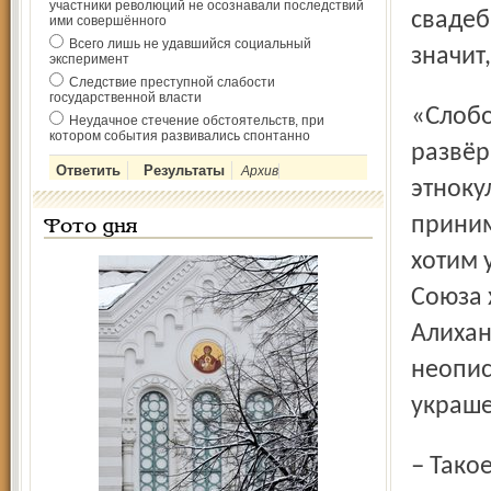
участники революций не осознавали последствий
свадеб
ими совершённого
Всего лишь не удавшийся социальный
значит
эксперимент
Следствие преступной слабости
государственной власти
«Слобода» приглашает нас в свой павильон на
Неудачное стечение обстоятельств, при
котором события развивались спонтанно
развёр
Архив
этноку
приним
Фото дня
хотим 
Союза 
Алихан
неопис
украше
– Такое оружие достойно быть в любом музее, –