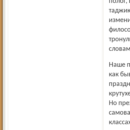
полог,
таджик
измени
филосо
тронул
словам
Наше путешествие по «Старому городу», многолюдному,
как бы
праздн
крутух
Но пре
самова
класса