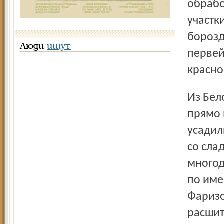
обрабо
участк
борозд
Люди
ищут
первей
красно
Из Белоруссии мы транзитом попали... в Таджикистан да
прямо 
усадил
со сла
многод
по име
Фаризо
расшит