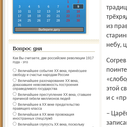
1
2
традиц
3
4
5
6
7
8
9
10
11
12
13
14
15
16
трёхря
17
18
19
20
21
22
23
24
25
26
27
28
29
30
из пра
31
Выберите дату
старин
небу, ц
Вопрос дня
Как Вы считаете, две российские революции 1917
Согрев душу раздольной мелодией, мы не преминули
года - это
поинте
Величайшее событие ХХ века, принёсшее
свободу и счастье народам России
«слобо
Величайшее разочарование ХХ века,
доказавшее невозможность построения
этой с
справедливого государства
Величайшее преступление ХХ века, ставшее
и с «п
причиной гибели миллионов людей
Величайшее в ХХ веке предательство
правящего класса
– Царём или князем называли жениха. Эта песня,
Величайшая в ХХ веке провокация
иностранных спецслужб
записа
Величайшая глупость ХХ века, поскольку