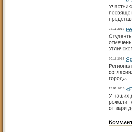
Участник
посвящен
представ
Ре
28.11.2012
Студенты
отмечены
Угличско
Яр
26.11.2012
Регионал
согласия
город».
«Р
13.01.2010
У наших 
рожали т
от зари д
Коммен