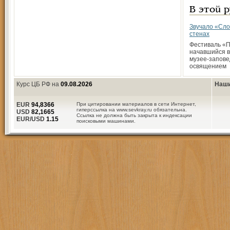
В этой 
Звучало «Сло
стенах
Фестиваль «
начавшийся в
музее-запове
освящением
Курс ЦБ РФ на
09.08.2026
Наши
EUR
94,8366
При цитировании материалов в сети Интернет,
гиперссылка на www.sevkray.ru обязательна.
USD
82,1665
Ссылка не должна быть закрыта к индексации
EUR/USD
1.15
поисковыми машинами.