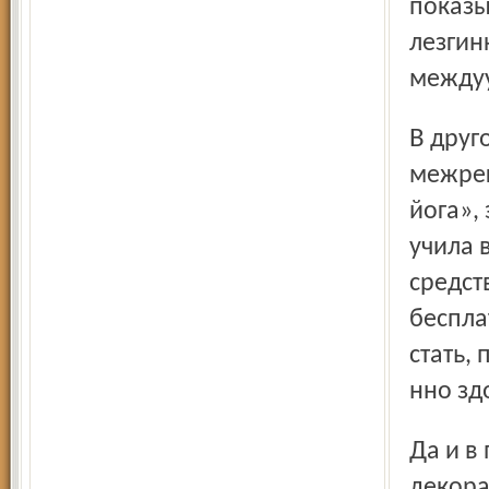
показы
лезгин
междуу
В другом мастер-классе лидер Ярославского филиала
межрег
йога»,
учила 
сред­с
беспла
стать,
нно зд
Да и в павильоне «Петропавловской слободы», в
декора