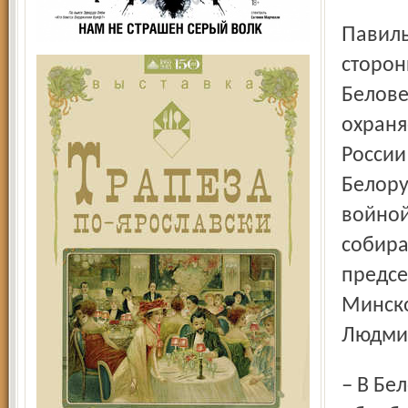
Павильон белорусов словно распахнут на все четыре
сторон
Белове
охраня
России
Белору
войной
собира
предсе
Минско
Людми
– В Белоруссии сегодня нет незасеянных полей,