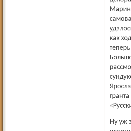
Марины
самова
удалос
как хо
теперь
Большо
рассмо
сундук
Яросла
гранта
«Русск
Ну уж зато наше долготерпение было вознаграждено с