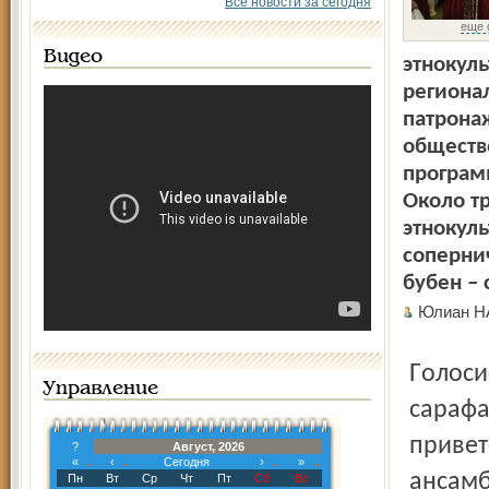
Все новости за сегодня
еще 
Видео
этнокуль
региона
патрона
обществ
програм
Около т
этнокул
соперни
бубен – 
Юлиан 
Голосистой гармонике в руках красной девицы в русском
Управление
сарафа
привет
?
Август, 2026
«
‹
Сегодня
›
»
ансамб
Пн
Вт
Ср
Чт
Пт
Сб
Вс