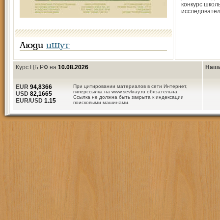
конкурс школ
исследовател
Люди
ищут
Курс ЦБ РФ на
10.08.2026
Наши
EUR
94,8366
При цитировании материалов в сети Интернет,
гиперссылка на www.sevkray.ru обязательна.
USD
82,1665
Ссылка не должна быть закрыта к индексации
EUR/USD
1.15
поисковыми машинами.