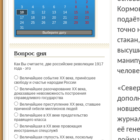
1
2
3
4
5
6
7
8
9
Кормов
10
11
12
13
14
15
16
17
18
19
20
21
22
23
подаёт
24
25
26
27
28
29
30
31
точно 
Выберите дату
стакан
высуши
Вопрос дня
манипу
Как Вы считаете, две российские революции 1917
года - это
челове
Величайшее событие ХХ века, принёсшее
свободу и счастье народам России
«Северный край» ещё вернётся к этой теме. А пока
Величайшее разочарование ХХ века,
доказавшее невозможность построения
дополн
справедливого государства
Величайшее преступление ХХ века, ставшее
новшес
причиной гибели миллионов людей
Величайшее в ХХ веке предательство
журнал
правящего класса
Величайшая в ХХ веке провокация
её ген
иностранных спецслужб
Величайшая глупость ХХ века, поскольку