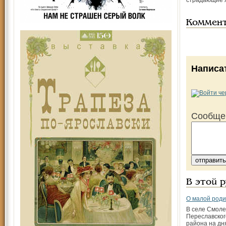
страдающие л
Коммен
Написа
Сообще
В этой 
О малой роди
В селе Смол
Переславског
района на дн