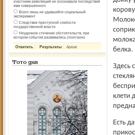
дойку 
участники революций не осознавали последствий
ими совершённого
корову
Всего лишь не удавшийся социальный
эксперимент
Молоко
Следствие преступной слабости
государственной власти
соприк
Неудачное стечение обстоятельств, при
котором события развивались спонтанно
молока
Архив
белка.
Фото дня
Здесь светло и просторно. По всей длине крыши устроены
стекля
беспри
клети 
предна
Есть даже автоматические щётки для массажа, одного
прикос