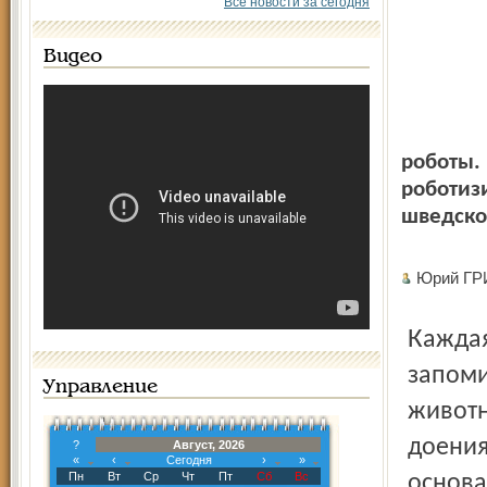
Все новости за сегодня
Видео
роботы. 
роботиз
шведско
Юрий Г
Каждая корова оснащена там электронным
запоми
Управление
животн
доения
?
Август, 2026
«
‹
Сегодня
›
»
Пн
Вт
Ср
Чт
Пт
Сб
Вс
основа