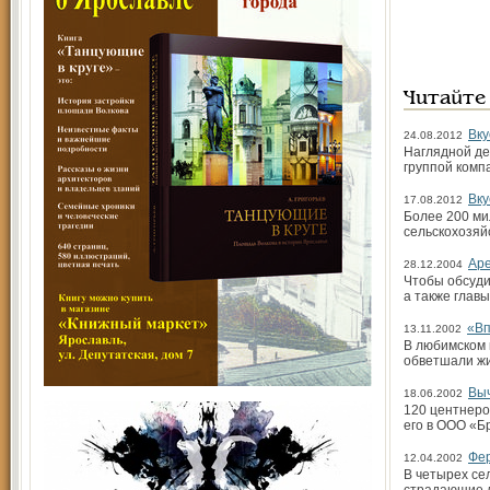
Читайте
Вку
24.08.2012
Наглядной де
группой комп
Вку
17.08.2012
Более 200 ми
сельскохозяй
Ар
28.12.2004
Чтобы обсуди
а также глав
«Вп
13.11.2002
В любимском 
обветшали ж
Выч
18.06.2002
120 центнеро
его в ООО «Б
Фе
12.04.2002
В четырех се