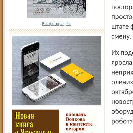
постор
просто
Все фотографии
штате 
смену.
Их подопечные – около сотни наших верных, добрых
яросла
неприх
олених
октябр
новост
оборуд
робота