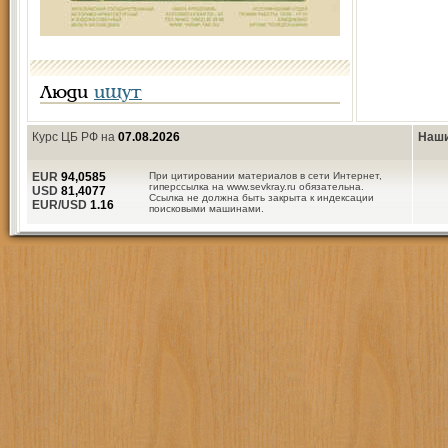
Люди
ищут
Курс ЦБ РФ на
07.08.2026
Наши
EUR
94,0585
При цитировании материалов в сети Интернет,
гиперссылка на www.sevkray.ru обязательна.
USD
81,4077
Ссылка не должна быть закрыта к индексации
EUR/USD
1.16
поисковыми машинами.