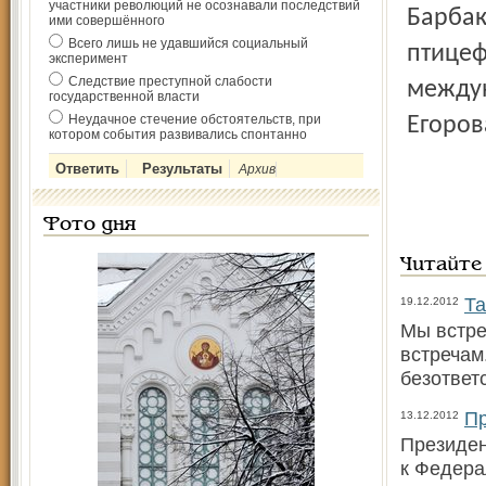
участники революций не осознавали последствий
Барбак
ими совершённого
Всего лишь не удавшийся социальный
птицеф
эксперимент
Следствие преступной слабости
междун
государственной власти
Неудачное стечение обстоятельств, при
Егоров
котором события развивались спонтанно
Архив
Фото дня
Читайте
Та
19.12.2012
Мы встре
встречам
безответ
Пр
13.12.2012
Президен
к Федера