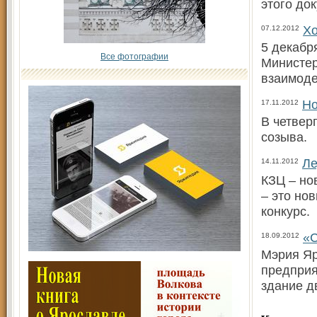
этого до
Хо
07.12.2012
5 декабр
Все фотографии
Министер
взаимоде
Но
17.11.2012
В четвер
созыва.
Ле
14.11.2012
КЗЦ – но
– это но
конкурс.
«С
18.09.2012
Мэрия Яр
предприя
здание д