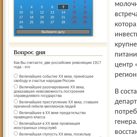
1
2
молочн
3
4
5
6
7
8
9
10
11
12
13
14
15
16
встреч
17
18
19
20
21
22
23
24
25
26
27
28
29
30
котора
31
Выберите дату
инвест
крупне
Вопрос дня
питани
Как Вы считаете, две российские революции 1917
центр 
года - это
регион
Величайшее событие ХХ века, принёсшее
свободу и счастье народам России
Величайшее разочарование ХХ века,
В составе делегации – заместитель директора
доказавшее невозможность построения
справедливого государства
департ
Величайшее преступление ХХ века, ставшее
причиной гибели миллионов людей
потреб
Величайшее в ХХ веке предательство
правящего класса
генера
Величайшая в ХХ веке провокация
иностранных спецслужб
восста
Величайшая глупость ХХ века, поскольку