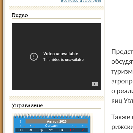
Все новости за сегодня
Видео
Представители региона проведут ряд встреч, на которых
обсудя
туризм
агропр
о реал
яиц Уг
Управление
Также представители Ярославской области побывают на
?
Август, 2026
«
‹
Сегодня
›
»
рижски
Пн
Вт
Ср
Чт
Пт
Сб
Вс