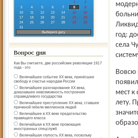
1
2
модерн
3
4
5
6
7
8
9
10
11
12
13
14
15
16
больни
17
18
19
20
21
22
23
24
25
26
27
28
29
30
Ликвид
31
Выберите дату
год: д
села Ч
Вопрос дня
систем
Как Вы считаете, две российские революции 1917
года - это
Вовсю идёт работа на детском садике № 18. У него
Величайшее событие ХХ века, принёсшее
появил
свободу и счастье народам России
Величайшее разочарование ХХ века,
мест к
доказавшее невозможность построения
справедливого государства
лету. 
Величайшее преступление ХХ века, ставшее
причиной гибели миллионов людей
значит
Величайшее в ХХ веке предательство
правящего класса
образо
Величайшая в ХХ веке провокация
иностранных спецслужб
Величайшая глупость ХХ века, поскольку