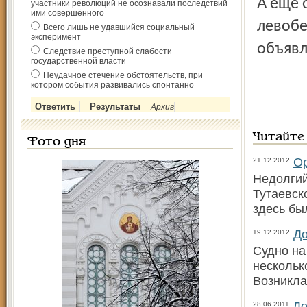
А ещё один проект уже готов – он касается газификации
участники революций не осознавали последствий
ими совершённого
левобе
Всего лишь не удавшийся социальный
эксперимент
объявл
Следствие преступной слабости
государственной власти
Неудачное стечение обстоятельств, при
котором события развивались спонтанно
Архив
Читайте
Фото дня
Ор
21.12.2012
Недолгий
Тутаевск
здесь бы
До
19.12.2012
Судно на
нескольк
Возникла
До
28.06.2011