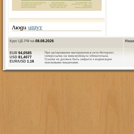
Люди
ищут
Курс ЦБ РФ на
08.08.2026
Наши
EUR
94,0585
При цитировании материалов в сети Интернет,
гиперссылка на www.sevkray.ru обязательна.
USD
81,4077
Ссылка не должна быть закрыта к индексации
EUR/USD
1.16
поисковыми машинами.