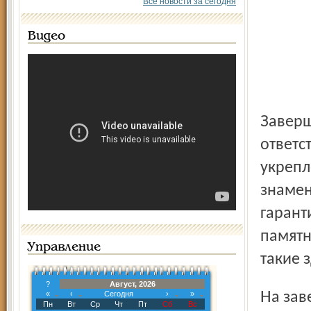
Все новости за сегодня
Видео
Завершена третья очередь берегоукрепления – наиболее
ответс
укрепл
знамен
гарант
памятн
Управление
такие 
?
Август, 2026
На завершающую стадию вышел капитальный ремонт и
«
‹
Сегодня
›
»
Пн
Вт
Ср
Чт
Пт
Сб
Вс