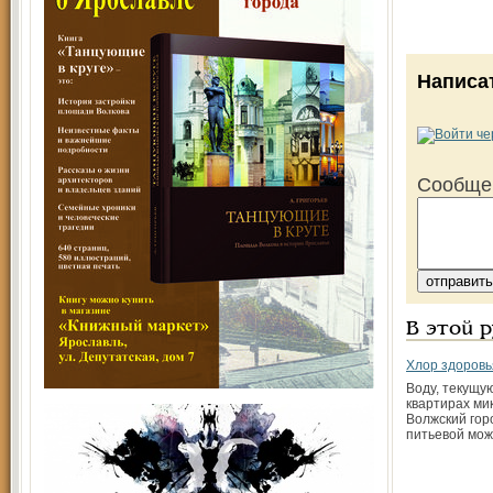
Написа
Сообще
В этой 
Хлор здоровь
Воду, текущую
квартирах ми
Волжский гор
питьевой мож