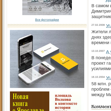
В самом 
Димитрия
защитник
Все фотографии
Уг
27.02.2008
Жители л
днях зде
времени 
А 
13.10.2007
В понеде
проект г
усилиями
Уг
16.10.2004
58 млн. 
проблем 
между М
Коммен