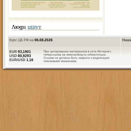
Люди
ищут
Курс ЦБ РФ на
06.08.2026
Наши
EUR
93,1901
При цитировании материалов в сети Интернет,
гиперссылка на www.sevkray.ru обязательна.
USD
80,9293
Ссылка не должна быть закрыта к индексации
EUR/USD
1.16
поисковыми машинами.