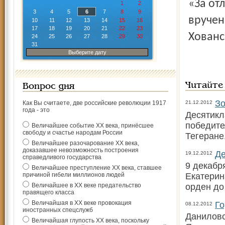
«За от
1
2
3
4
5
6
7
8
9
вручен
10
11
12
13
14
15
16
17
18
19
20
21
22
23
Хованс
24
25
26
27
28
29
30
31
Выберите дату
Читайте
Вопрос дня
Зо
Как Вы считаете, две российские революции 1917
21.12.2012
года - это
Десятикл
победите
Величайшее событие ХХ века, принёсшее
свободу и счастье народам России
Тегеран
Величайшее разочарование ХХ века,
доказавшее невозможность построения
Де
19.12.2012
справедливого государства
9 декабр
Величайшее преступление ХХ века, ставшее
причиной гибели миллионов людей
Екатерин
Величайшее в ХХ веке предательство
орден до
правящего класса
Величайшая в ХХ веке провокация
Го
08.12.2012
иностранных спецслужб
Даниловс
Величайшая глупость ХХ века, поскольку