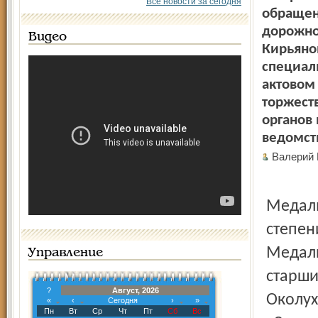
Все новости за сегодня
обращен
дорожно
Видео
Кирьяно
специал
актовом 
торжест
органов
ведомст
Валерий
Медаль
степен
Медали
Управление
старши
?
Август, 2026
Околух
«
‹
Сегодня
›
»
Пн
Вт
Ср
Чт
Пт
Сб
Вс