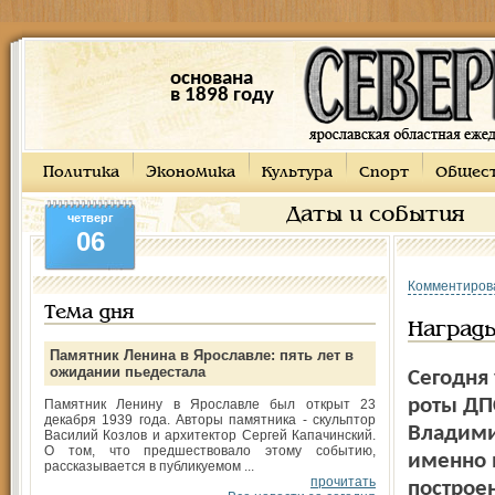
основана
в 1898 году
Политика
Экономика
Культура
Спорт
Общес
Даты и события
четверг
06
Комментиров
Тема дня
Наград
Памятник Ленина в Ярославле: пять лет в
ожидании пьедестала
Сегодня
роты ДП
Памятник Ленину в Ярославле был открыт 23
декабря 1939 года. Авторы памятника - скульптор
Владими
Василий Козлов и архитектор Сергей Капачинский.
О том, что предшествовало этому событию,
именно 
рассказывается в публикуемом ...
прочитать
построе