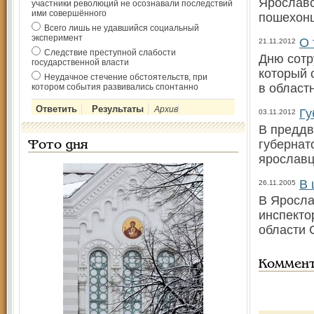
Ярославс
участники революций не осознавали последствий
ими совершённого
пошехонц
Всего лишь не удавшийся социальный
эксперимент
О 
21.11.2012
Следствие преступной слабости
Дню сотр
государственной власти
который 
Неудачное стечение обстоятельств, при
в област
котором события развивались спонтанно
Архив
Гу
03.11.2012
В преддв
губернат
Фото дня
ярославц
В 
26.11.2005
В Яросла
инспекто
области 
Коммен