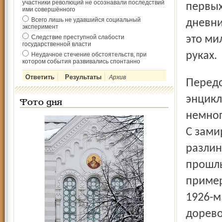
участники революций не осознавали последствий
первых
ими совершённого
Всего лишь не удавшийся социальный
дневни
эксперимент
Следствие преступной слабости
это ми
государственной власти
руках.
Неудачное стечение обстоятельств, при
котором события развивались спонтанно
Архив
Передо мной книжица толщиной с Большую советскую
энцикл
Фото дня
немног
С зами
разлин
прошлы
пример
1926-м
дорево