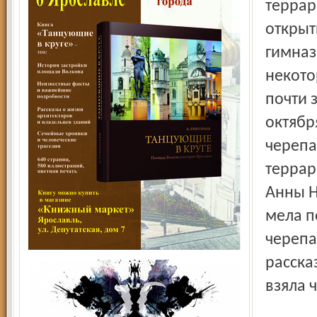
террар
открыт
гимназ
некото
почти 
октября
черепа
террар
Анны Н
мела п
черепа
расска
взяла 