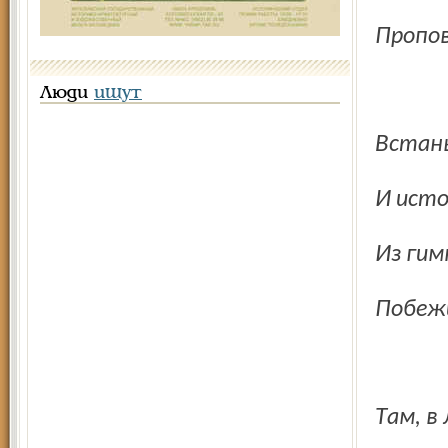
Пропо
Люди
ищут
Встан
И ист
Из ги
Побеж
Там, 