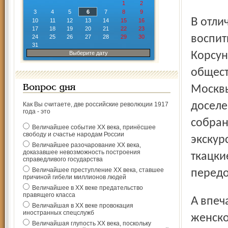
1
2
3
4
5
6
7
8
9
В отличие от иных женских учебных заведений,
10
11
12
13
14
15
16
17
18
19
20
21
22
23
воспит
24
25
26
27
28
29
30
31
Выберите дату
Корсун
общест
Вопрос дня
Москвы
доселе
Как Вы считаете, две российские революции 1917
года - это
собран
Величайшее событие ХХ века, принёсшее
свободу и счастье народам России
экскур
Величайшее разочарование ХХ века,
доказавшее невозможность построения
ткацки
справедливого государства
Величайшее преступление ХХ века, ставшее
передо
причиной гибели миллионов людей
Величайшее в ХХ веке предательство
правящего класса
А впечатления о процессе получения «просвещённого
Величайшая в ХХ веке провокация
иностранных спецслужб
женско
Величайшая глупость ХХ века, поскольку