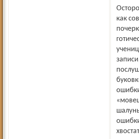
Осторожно переворачиваю листы. Добротная, твёрдая,
как со
почерк
готиче
учениц
записи
послуш
буковк
ошибки
«мовеш
шалунья
ошибки
хвоста