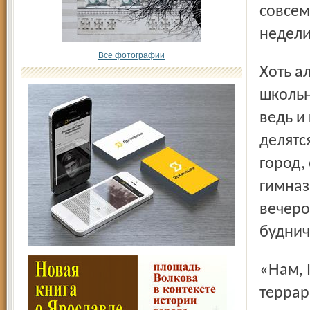
совсем
недели
Все фотографии
Хоть альбому поверяются и не сердечные муки девочек, а
школьн
ведь и
делятс
город,
гимназ
вечеро
буднич
«Нам, I классу, подарили черепаху из музея для
террар