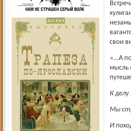
Встречаются и литературные экзерсисы, порой даже
хулига
незамы
вагант
свои в
«...А после знаменитой «змеиной» экскурсии нам пришла
мысль 
путеше
К дел
Мы с
И пох