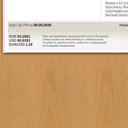
Вчера к 10 ут
проспекту Ле
подтягиватьс
Беглый опро
Курс ЦБ РФ на
06.08.2026
Наши
EUR
93,1901
При цитировании материалов в сети Интернет,
гиперссылка на www.sevkray.ru обязательна.
USD
80,9293
Ссылка не должна быть закрыта к индексации
EUR/USD
1.16
поисковыми машинами.