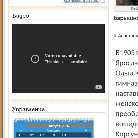
Все новости за сегодня
еще
Видео
барышня
Анаста
В1903 году дочь статского советника, преподавателя
Яросла
Ольга 
гимназ
настав
женско
Управление
преобр
вошедш
?
Август, 2026
«
‹
Сегодня
›
»
Корсун
Пн
Вт
Ср
Чт
Пт
Сб
Вс