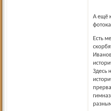
А ещё к рассказам об экскурсиях непременно прилагается
фотока
Есть место и для трагических событий – три дня девушки
скорбя
Иванов
истори
Здесь 
истори
прерва
гимназ
разным