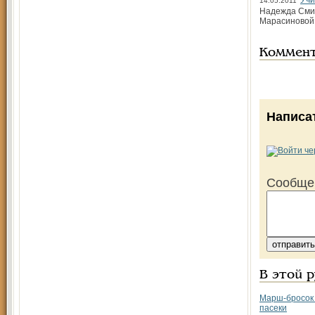
Учи
14.05.2011
Надежда Смир
Марасиновой,
Коммен
Написа
Сообще
В этой 
Марш-бросок 
пасеки