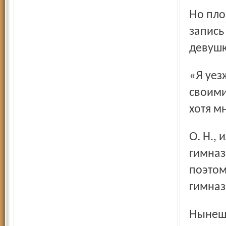
Но плохая успеваемость ещё ни о чём не говорит. Вот
запись
девушк
«Я уезжаю в Самару. Может быть, я больше никогда со
своими
хотя м
О. Н., или от классной дамы, или от учительниц... В
гимназ
поэтом
гимназ
Нынешний хозяин альбома приобретал его у