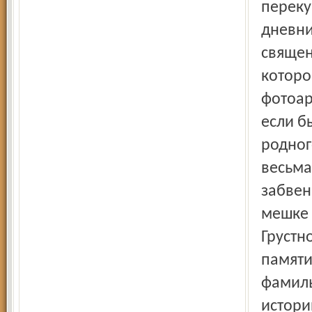
переку
дневни
священ
которо
фотоар
если б
родног
весьма
забвен
мешке 
Грустн
памяти
фамиль
истори