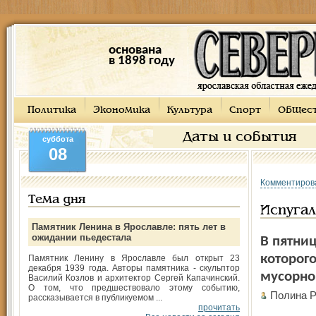
основана
в 1898 году
Политика
Экономика
Культура
Спорт
Общес
Даты и события
суббота
08
Комментиров
Тема дня
Испуга
Памятник Ленина в Ярославле: пять лет в
ожидании пьедестала
В пятни
которог
Памятник Ленину в Ярославле был открыт 23
декабря 1939 года. Авторы памятника - скульптор
мусорно
Василий Козлов и архитектор Сергей Капачинский.
О том, что предшествовало этому событию,
Полина 
рассказывается в публикуемом ...
прочитать