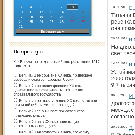
1
2
Бо
3
4
5
6
7
8
9
10.01.2013
10
11
12
13
14
15
16
Татьяна 
17
18
19
20
21
22
23
ребенка 
24
25
26
27
28
29
30
31
она поки
Выберите дату
В 
20.07.2011
На днях 
Вопрос дня
свет пер
Как Вы считаете, две российские революции 1917
В 
14.05.2011
года - это
Устойчив
Величайшее событие ХХ века, принёсшее
2000 год
свободу и счастье народам России
9,7 тысяч
Величайшее разочарование ХХ века,
доказавшее невозможность построения
справедливого государства
И 
06.08.2008
Величайшее преступление ХХ века, ставшее
Долгостр
причиной гибели миллионов людей
месяца с
Величайшее в ХХ веке предательство
правящего класса
согласно
Величайшая в ХХ веке провокация
иностранных спецслужб
Да
20.03.2008
Величайшая глупость ХХ века, поскольку
В Рыбинс