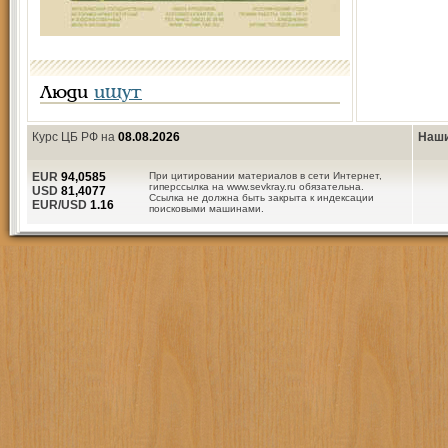
Люди
ищут
Курс ЦБ РФ на
08.08.2026
Наши
EUR
94,0585
При цитировании материалов в сети Интернет,
гиперссылка на www.sevkray.ru обязательна.
USD
81,4077
Ссылка не должна быть закрыта к индексации
EUR/USD
1.16
поисковыми машинами.