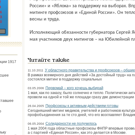
2
России» и «Яблока» за поддержку на выборах. Вп
9
6
митинге профсоюзов и «Единой России». Он тепло
3
весны и труда.
0
Исполняющий обязанности губернатора Сергей Ястребов также поприветствовал 1
мая участников двух митингов – на Юбилейной п
Читайте также
юции 1917
У областного правительства и профсоюзов – общие
11.10.2011
В рамках всемирного дня дей­ствий «За достойный труд» на
ёсшее
состоялся митинг в поддержку социальных
Первомай – кого хочешь выбирай
03.05.2006
1 мая, как по заказу, было солнечно и тепло. Политически а
провели на одной и той же площади сразу две демонстрации
ставшее
Профсоюзы к активным действиям готовы
26.04.2005
Сегодняшний митинг медиков, учителей и работников культур
о
профобъединения за те сто дней, что его возглавляет Влади
Солидарности не получилось
06.05.2004
1 мая 2004 года областные профсоюзы ФНПР впервые провел
льку
а с партией «Единая Россия», как это делается в Москве.