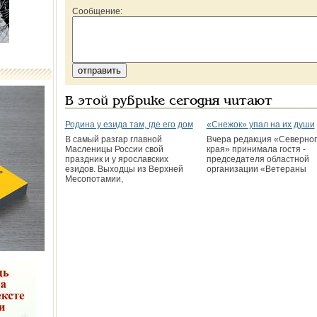
Сообщение:
В этой рубрике сегодня читают
Родина у езида там, где его дом
«Снежок» упал на их души
В самый разгар главной
Вчера редакция «Северног
Масленицы России свой
края» принимала гостя -
праздник и у ярославских
председателя областной
езидов. Выходцы из Верхней
организации «Ветераны
Месопотамии,