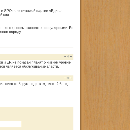
 и ЯРО политической партии «Единая
й сол
 похоже, вновь становятся популярными. Во
ного народу.
0
 и ЕР, не показан плакат о низком уровне
зов является обслуживание власти.
0
ил пиво с облруководством, плохой босс,