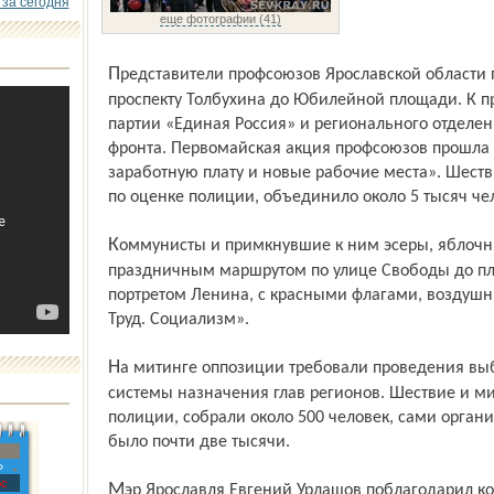
 за сегодня
еще фотографии (41)
Представители профсоюзов Ярославской области проследовали по улице Свободы и
проспекту Толбухина до Юбилейной площади. К 
партии «Единая Россия» и регионального отделен
фронта. Первомайская акция профсоюзов прошла 
заработную плату и новые рабочие места». Шеств
по оценке полиции, объединило около 5 тысяч че
Коммунисты и примкнувшие к ним эсеры, яблочники и анархисты прошли
праздничным маршрутом по улице Свободы до пло
портретом Ленина, с красными флагами, воздуш
Труд. Социализм».
На митинге оппозиции требовали проведения выборов губернаторов и отмены
системы назначения глав регионов. Шествие и м
полиции, собрали около 500 человек, сами органи
было почти две тысячи.
»
с
Мэр Ярославля Евгений Урлашов поблагодарил коммунистов, членов «Справедливой