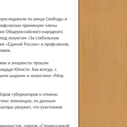
профсоюзам примкнули члены
ия Общероссий­ского народного
под лозунгом «За стабильную
ие «Единой России» и проф­союзов,
ловек.
щади Юности. Как всегда, с
ными шарами и лозунгами «Мир.
итинг оппозиции, по данным
заторы уверяют, что участников