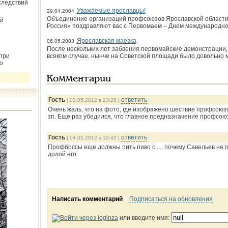
следствий
Уважаемые ярославцы!
29.04.2004
Объединение организаций профсоюзов Ярославской области
й
Россия» поздравляют вас с Первомаем – Днем международно
Ярославская маевка
06.05.2003
После нескольких лет забвения первомайские демонстрации,
при
всяком случае, нынче на Советской площади было довольно м
о
Комментарии
Гость
ответить
| 03.05.2012 в 23:28 |
Очень жаль, что на фото, где изображено шествие профсоюзов
зп. Еще раз убедился, что главное предназначение профсою
Гость
ответить
| 04.05.2012 в 19:42 |
Профбоссы еще должны пить пиво с ..., почему Савельев не п
долой его.
Написать комментарий
Подписаться на обновления
или введите имя: