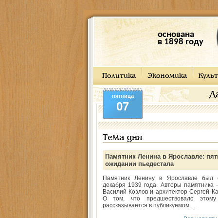
основана
в 1898 году
Политика
Экономика
Культ
Д
пятница
07
Тема дня
Памятник Ленина в Ярославле: пят
ожидании пьедестала
Памятник Ленину в Ярославле был 
декабря 1939 года. Авторы памятника -
Василий Козлов и архитектор Сергей Ка
О том, что предшествовало этому
рассказывается в публикуемом ...