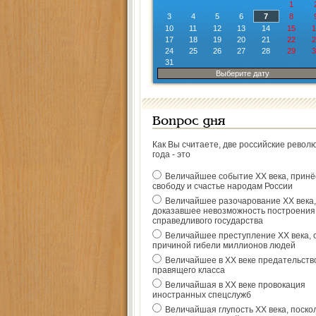
1
3
4
5
6
7
8
10
11
12
13
14
15
1
17
18
19
20
21
22
2
24
25
26
27
28
29
3
31
Выберите дату
Вопрос дня
Как Вы считаете, две российские револ
года - это
Величайшее событие ХХ века, прин
свободу и счастье народам России
Величайшее разочарование ХХ века,
доказавшее невозможность построения
справедливого государства
Величайшее преступление ХХ века, 
причиной гибели миллионов людей
Величайшее в ХХ веке предательств
правящего класса
Величайшая в ХХ веке провокация
иностранных спецслужб
Величайшая глупость ХХ века, поско