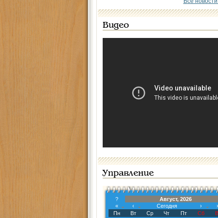
Все новости
Видео
Управление
?
Август, 2026
«
‹
Сегодня
›
Пн
Вт
Ср
Чт
Пт
Сб
В