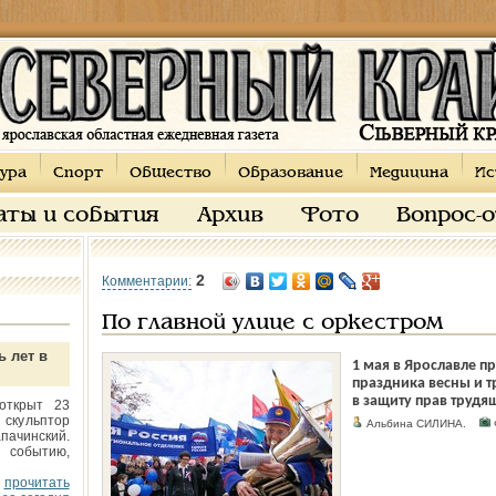
ура
Спорт
Общество
Образование
Медицина
Ис
аты и события
Архив
Фото
Вопрос-
2
Комментарии:
По главной улице с оркестром
ь лет в
1 мая в Ярославле п
праздника весны и т
в защиту прав трудя
открыт 23
 скульптор
Альбина СИЛИНА.
пачинский.
 событию,
прочитать