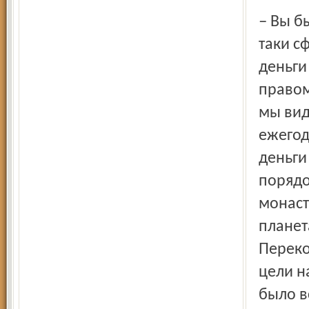
– Вы были правы, когда однажды сказали, что меня всё-
таки с
деньги
правом
мы вид
ежегод
деньги
порядо
монаст
планет
Переко
цели н
было в