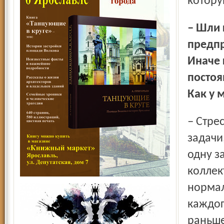
котору
– Шли годы, в какой-то момент вы возглавили
предпр
Иначе 
постоя
Как у 
– Стресс, не стресс – таких мыслей не было. Были трудные
задачи
одну з
коллек
нормал
каждог
раньше