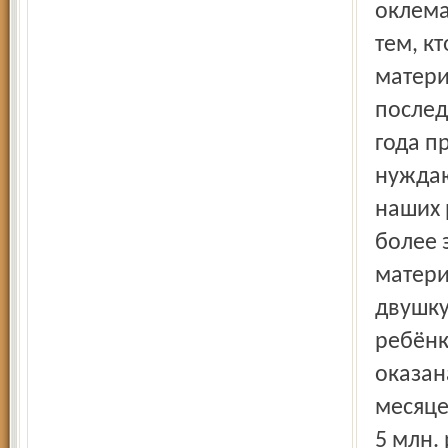
оклема
тем, к
матери
послед
года п
нуждаю
наших 
более 
матери
двушку
ребёнк
оказан
месяце
5 млн.