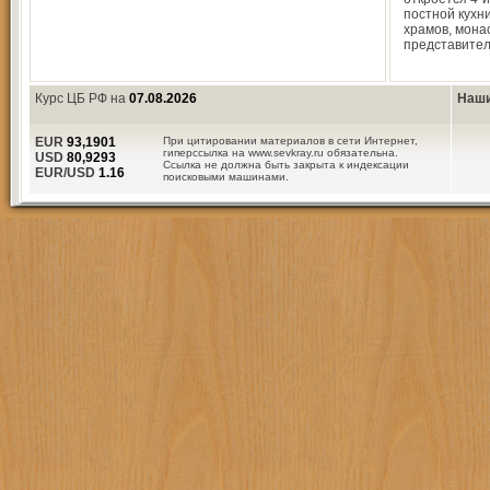
постной кухн
храмов, мона
представите
Курс ЦБ РФ на
07.08.2026
Наши
EUR
93,1901
При цитировании материалов в сети Интернет,
гиперссылка на www.sevkray.ru обязательна.
USD
80,9293
Ссылка не должна быть закрыта к индексации
EUR/USD
1.16
поисковыми машинами.