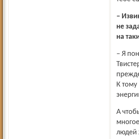
– Извините за мой следующий вопрос, но я не могу его
не зад
на так
– Я понимал, что могу заработать имидж мистера
Твистер
прежде
К тому
энерги
А чтобы вслед мне не плевали, на заводе делается
многое
людей 