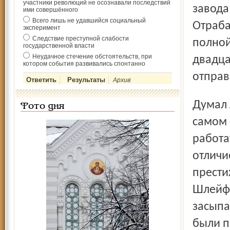
участники революций не осознавали последствий
завода
ими совершённого
Всего лишь не удавшийся социальный
Отраба
эксперимент
Следствие преступной слабости
полной
государственной власти
Неудачное стечение обстоятельств, при
двадца
котором события развивались спонтанно
отправ
Архив
Думал ли я, что пришёл сюда навсегда? Нет, конечно. В
Фото дня
самом 
работа
отличи
прести
Шлейф 
засыпа
были п