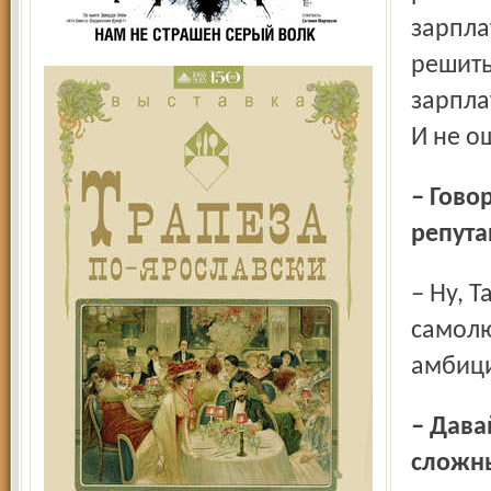
зарпла
решить
зарпла
И не о
– Говорят, вы не смирились с, мягко говоря, неважной
репута
– Ну, Татьяна Владимировна, какой же руководитель без
самолю
амбици
– Давайте вспомним ещё один момент. У вас были
сложны