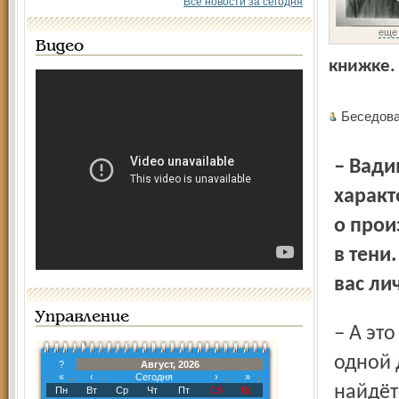
Все новости за сегодня
еще
Видео
книжке. 
Беседова
– Вадим Юрьевич, ваша судьба в этом смысле не
характ
о прои
в тени
вас ли
Управление
– А это не покажется не­скромным? Хотя пятьдесят лет по
одной 
?
Август, 2026
«
‹
Сегодня
›
»
найдёт
Пн
Вт
Ср
Чт
Пт
Сб
Вс