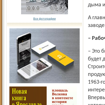
дыма и
А главный инженер тем временем говорил, что скоро на
Все фотографии
заводе
– Раб
– Это была надежда, что может быть когда-то можно
будет 
Строит
продук
1963-г
интере
Впервы