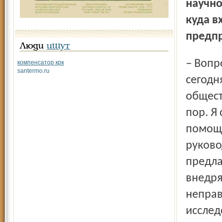
научно
куда в
предпр
Люди
ищут
– Вопрос чрезвычайно интересный и актуальный до
компенсатор крк
santermo.ru
сегодн
общест
пор. Я
помощь
руково
предла
внедря
неправ
исслед