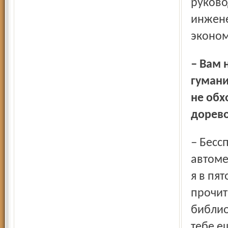
руково
инжене
эконом
– Вам не кажется, что многим не хватает ещё
гумани
не обх
дорев
– Бесспорно. Но насильно сейчас это не внедрить. Нам в
автоме
я в пя
прочит
библио
тебе е