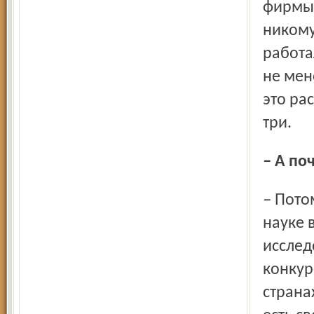
фирмы 
никому
работа
не мен
это ра
три.
– А п
– Потому что никто сегодня, к сожалению, не говорит о
науке 
исслед
конкур
страна