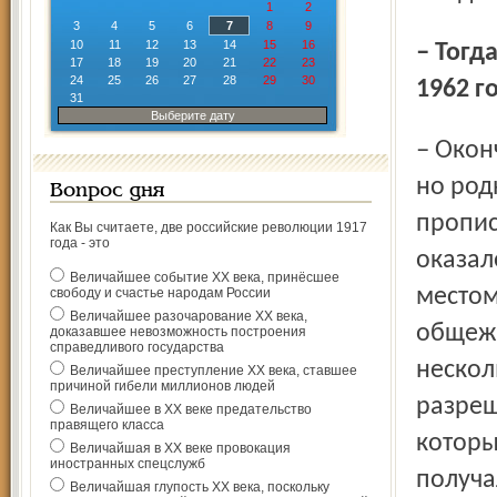
1
2
3
4
5
6
7
8
9
10
11
12
13
14
15
16
– Тогда с вашего разрешения вернёмся в майские дни
17
18
19
20
21
22
23
24
25
26
27
28
29
30
1962 г
31
Выберите дату
– Окончил автомеханический техникум, пришёл из армии,
но род
Вопрос дня
пропис
Как Вы считаете, две российские революции 1917
года - это
оказал
Величайшее событие ХХ века, принёсшее
местом
свободу и счастье народам России
Величайшее разочарование ХХ века,
общежи
доказавшее невозможность построения
справедливого государства
нескол
Величайшее преступление ХХ века, ставшее
причиной гибели миллионов людей
разреш
Величайшее в ХХ веке предательство
правящего класса
которы
Величайшая в ХХ веке провокация
иностранных спецслужб
получа
Величайшая глупость ХХ века, поскольку