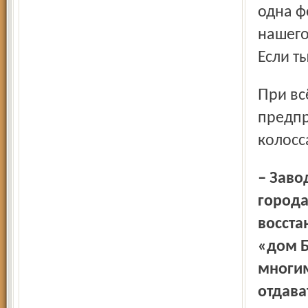
одна ф
нашего
Если т
При всём при том умей привлечь людей к работе
предпр
колосс
– Завод заводом, но вы очень много делаете и для
города
восста
«дом Б
многим
отдава