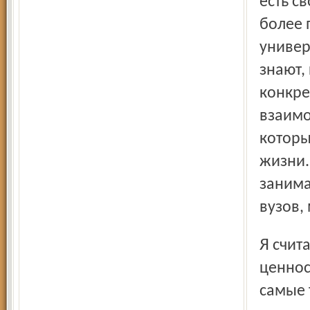
есть с
более 
универ
знают,
конкре
взаимо
которы
жизни.
занима
вузов, 
Я считаю, главное в мире – производство материальных
ценнос
самые 