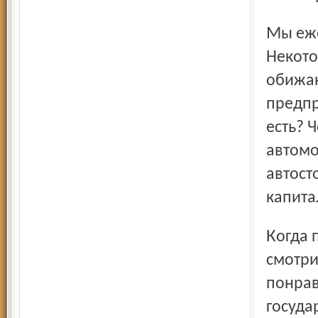
Мы ежегодно увеличиваем на заводе зарплату.
Некото
обижаю
предпр
есть? 
автомо
автост
капита
Когда поездишь по другим странам, главное, на что
смотри
понрав
госуда