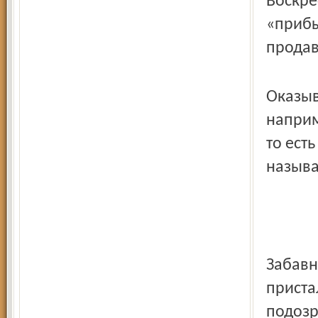
Воскре
«прибы
продав
Оказыв
наприм
то ест
называ
Забавн
приста
подозр