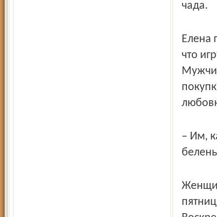
чада.
Елена 
что иг
Мужчин
покупк
любов
– Им, 
белень
Женщин
пятница