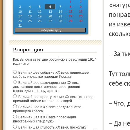
1
2
«натур
3
4
5
6
7
8
9
10
11
12
13
14
15
16
понрав
17
18
19
20
21
22
23
24
25
26
27
28
29
30
из изв
31
Выберите дату
сколько
Вопрос дня
– За т
Как Вы считаете, две российские революции 1917
года - это
Величайшее событие ХХ века, принёсшее
Тут то
свободу и счастье народам России
себе с
Величайшее разочарование ХХ века,
доказавшее невозможность построения
справедливого государства
Величайшее преступление ХХ века, ставшее
причиной гибели миллионов людей
– Что,
Величайшее в ХХ веке предательство
правящего класса
Величайшая в ХХ веке провокация
иностранных спецслужб
– Да н
Величайшая глупость ХХ века, поскольку