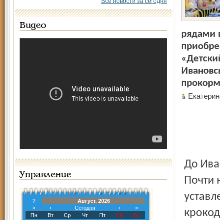
Все новости за сегодня
Видео
рядами п
приобре
«Детски
Ивановс
прокорм
Екатери
До Ива
Управление
Почти 
уставл
?
Август, 2026
«
‹
Сегодня
›
»
крокод
Пн
Вт
Ср
Чт
Пт
Сб
Вс