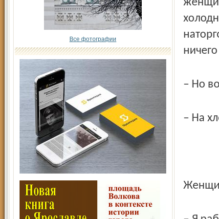
женщин
холодн
наторг
Все фотографии
ничего
– Но в
– На хл
Женщин