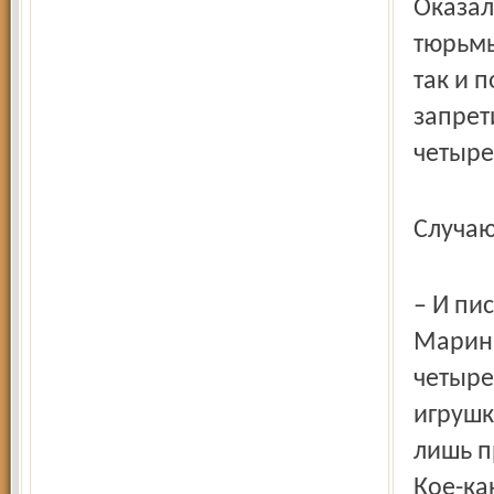
Оказал
тюрьмы
так и 
запрет
четыре
Случаю
– И пи
Марина
четыре
игрушк
лишь п
Кое-ка