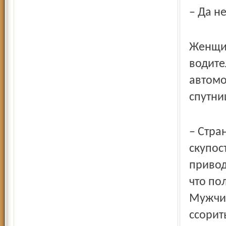
– Да н
Женщин
водите
автомо
спутни
– Стра
скупос
привод
что по
Мужчин
ссорить