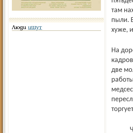
пятьде
там на
пыли. 
Люди
ищут
хуже, 
На дор
кадров
две мо
работы
медсес
пересл
торгуе