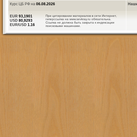
Курс ЦБ РФ на
06.08.2026
Наши
EUR
93,1901
При цитировании материалов в сети Интернет,
гиперссылка на www.sevkray.ru обязательна.
USD
80,9293
Ссылка не должна быть закрыта к индексации
EUR/USD
1.16
поисковыми машинами.