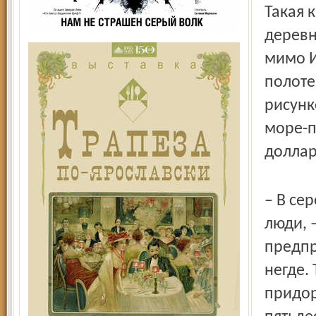
Такая 
деревн
мимо И
полоте
рисунк
море-п
доллар
– В се
люди, 
предпр
негде. 
придор