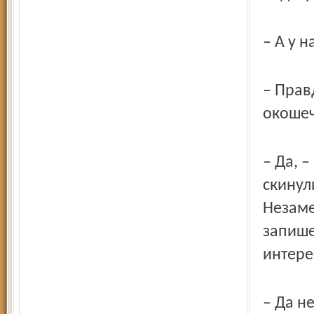
– А у 
– Прав
окошеч
– Да, 
скинул
Незаме
запише
интерес
– Да не