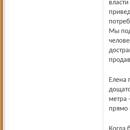
власти
привед
потреб
Мы под
челове
достра
продав
Елена 
дощато
метра 
прямо 
Когда 