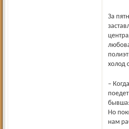
За пят
застав
центра
любова
полиэт
холод 
– Когд
поедет
бывшая
Но пок
нам ра