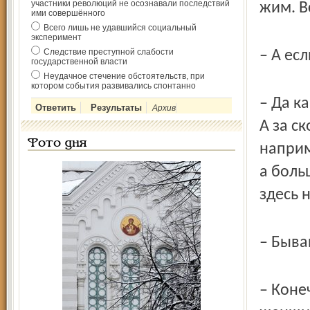
участники революций не осознавали последствий
жим. В
ими совершённого
Всего лишь не удавшийся социальный
эксперимент
Следствие преступной слабости
– А ес
государственной власти
Неудачное стечение обстоятельств, при
котором события развивались спонтанно
– Да ка
Архив
А за ск
Фото дня
наприм
а боль
здесь 
– Быва
– Коне