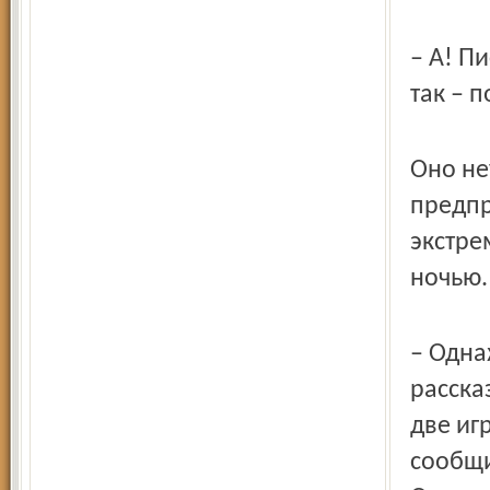
– А! Пи
так – 
Оно не
предпр
экстре
ночью.
– Одна
расска
две иг
сообщи