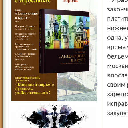
– Я ра
законч
платит
нижнее
одна, у
время 
бельем
москви
впосле
своим 
зареги
исправ
закупа