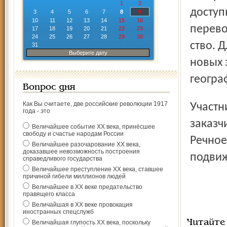
1
2
доступ
3
4
5
6
7
8
9
10
11
12
13
14
15
16
перево
17
18
19
20
21
22
23
24
25
26
27
28
29
30
ство. 
31
Выберите дату
новых 
геогра
Вопрос дня
Как Вы считаете, две российские революции 1917
Участниками торжественной закладки судна стали
года - это
заказч
Величайшее событие ХХ века, принёсшее
свободу и счастье народам России
Речное
Величайшее разочарование ХХ века,
доказавшее невозможность построения
подвиж
справедливого государства
Величайшее преступление ХХ века, ставшее
причиной гибели миллионов людей
Величайшее в ХХ веке предательство
правящего класса
Величайшая в ХХ веке провокация
иностранных спецслужб
Читайте
Величайшая глупость ХХ века, поскольку