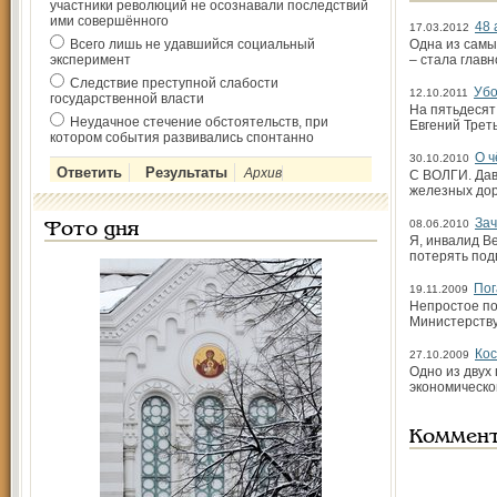
участники революций не осознавали последствий
ими совершённого
48 
17.03.2012
Всего лишь не удавшийся социальный
Одна из самы
эксперимент
– стала глав
Следствие преступной слабости
Убо
12.10.2011
государственной власти
На пятьдесят
Неудачное стечение обстоятельств, при
Евгений Трет
котором события развивались спонтанно
О ч
30.10.2010
Архив
С ВОЛГИ. Дав
железных дор
Зач
08.06.2010
Фото дня
Я, инвалид В
потерять под
Пог
19.11.2009
Непростое по
Министерству
Кос
27.10.2009
Одно из двух
экономическо
Коммен