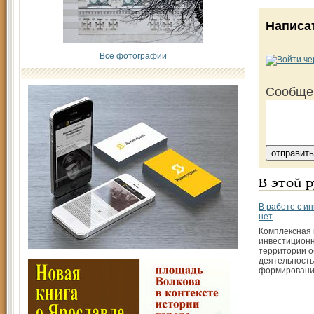
Написа
Все фотографии
Сообще
В этой 
В работе с и
нет
Комплексная 
инвестицион
территории о
деятельность
формирован