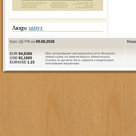
Люди
ищут
Курс ЦБ РФ на
09.08.2026
Наши
EUR
94,8366
При цитировании материалов в сети Интернет,
гиперссылка на www.sevkray.ru обязательна.
USD
82,1665
Ссылка не должна быть закрыта к индексации
EUR/USD
1.15
поисковыми машинами.