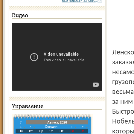
Все новости за сегодня
Видео
Ленское объединённое речное пароходство из Якутии
заказа
несам
грузоп
весьма
за ним
Управление
Быст­р
Нобель
?
Август, 2026
«
‹
Сегодня
›
»
которы
Пн
Вт
Ср
Чт
Пт
Сб
Вс