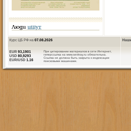
Люди
ищут
Курс ЦБ РФ на
07.08.2026
Наши
EUR
93,1901
При цитировании материалов в сети Интернет,
гиперссылка на www.sevkray.ru обязательна.
USD
80,9293
Ссылка не должна быть закрыта к индексации
EUR/USD
1.16
поисковыми машинами.