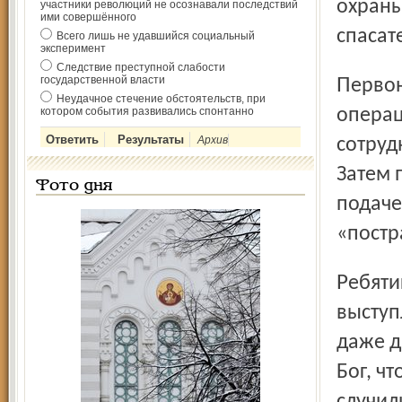
охраны
участники революций не осознавали последствий
ими совершённого
спасат
Всего лишь не удавшийся социальный
эксперимент
Следствие преступной слабости
государственной власти
Первоначально на объекте была развёрнута спасательная
Неудачное стечение обстоятельств, при
котором события развивались спонтанно
операц
Архив
сотруд
Затем 
Фото дня
подаче
«пост
Ребятишки с удовольствием участвовали в показательных
выступ
даже д
Бог, ч