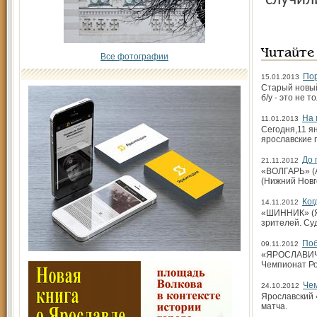
случил
Читайте
Все фотографии
Пор
15.01.2013
Старый новый 
б/у - это не 
На 
11.01.2013
Сегодня,11 я
ярославские 
До 
21.11.2012
«ВОЛГАРЬ» (А
(Нижний Новг
Ког
14.11.2012
«ШИННИК» (Яр
зрителей. Су
Поб
09.11.2012
«ЯРОСЛАВИЧ» (
Чемпионат Ро
Че
24.10.2012
Ярославский 
матча.