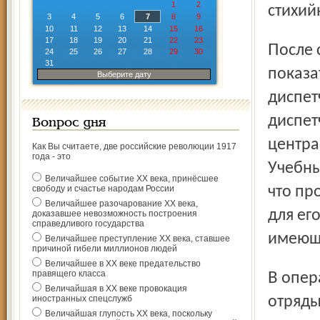
1
2
стихий
3
4
5
6
7
8
9
10
11
12
13
14
15
16
17
18
19
20
21
22
23
После совещания в фойе администрации было проведено
24
25
26
27
28
29
30
31
показа
Выберите дату
диспет
диспет
Вопрос дня
центра
Как Вы считаете, две российские революции 1917
года - это
Учебны
Величайшее событие ХХ века, принёсшее
свободу и счастье народам России
что пр
Величайшее разочарование ХХ века,
для ег
доказавшее невозможность построения
справедливого государства
имеющи
Величайшее преступление ХХ века, ставшее
причиной гибели миллионов людей
Величайшее в ХХ веке предательство
правящего класса
В оперативном порядке на место происшествия прибыли
Величайшая в ХХ веке провокация
иностранных спецслужб
отряды
Величайшая глупость ХХ века, поскольку