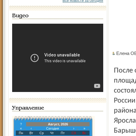
Все новости за сегодня
Видео
Елена О
После общего построения пожарных расчётов области на
площад
состоя
России
Управление
района
Яросла
?
Август, 2026
«
‹
Сегодня
›
»
Барыше
Пн
Вт
Ср
Чт
Пт
Сб
Вс